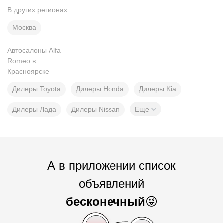
В других регионах
Москва
Автосалоны Alfa
Romeo в
Красноярске
Дилеры Toyota
Дилеры Honda
Дилеры Kia
Дилеры Лада
Дилеры Nissan
Еще
А в приложении список
объявлений
бесконечный
😜