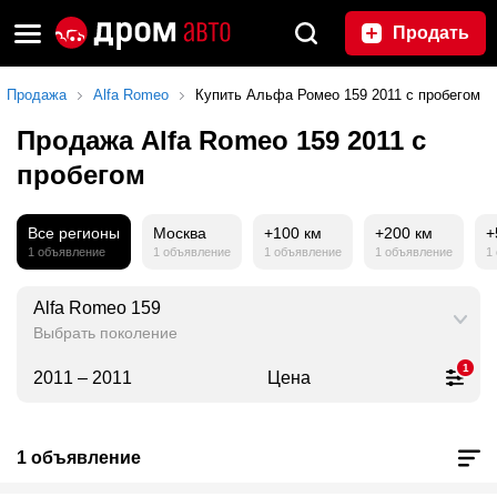
Продать
Продажа
Alfa Romeo
Купить Альфа Ромео 159 2011 с пробегом
Продажа Alfa Romeo 159 2011 с
пробегом
Все регионы
Москва
+100 км
+200 км
+
1 объявление
1 объявление
1 объявление
1 объявление
1
Alfa Romeo 159
Выбрать поколение
1
2011 – 2011
Цена
1 объявление