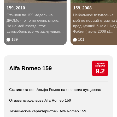
159, 2010
159, 2008
Отзывов по 159 модели на
Небольшое вступление. Это уже
ДРОМе что-то не очень много.
мой не первый отзыв на Дроме,
Но на мой взгляд. этот
предыдущий был о Шкод
автомобиль все же заслуживает
Фабия ( июнь 2008 г.)...
внимания. Итак, все...
169
101
оценка
модели
Alfa Romeo 159
9.2
Статистика цен Альфа Ромео на японских аукционах
Отзывы владельцев Alfa Romeo 159
Технические характеристики Alfa Romeo 159