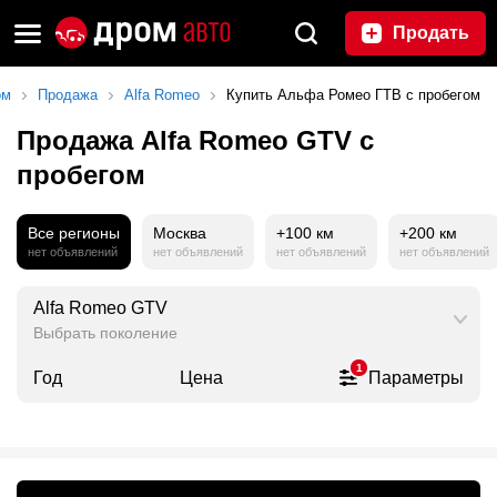
Продать
ом
Продажа
Alfa Romeo
Купить Альфа Ромео ГТВ с пробегом
Продажа Alfa Romeo GTV с
пробегом
Все регионы
Москва
+100 км
+200 км
нет объявлений
нет объявлений
нет объявлений
нет объявлений
Alfa Romeo GTV
Выбрать поколение
1
Год
Цена
Параметры