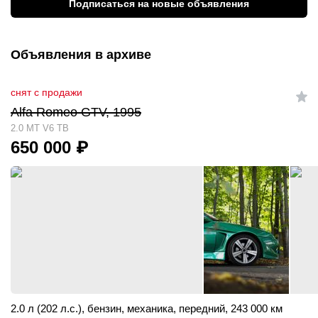
Подписаться на новые объявления
Объявления в архиве
снят с продажи
Alfa Romeo GTV, 1995
2.0 MT V6 TB
650 000
₽
2.0 л (202 л.с.)
,
бензин
,
механика
,
передний
,
243 000 км