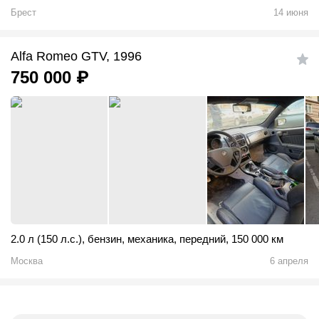
Брест
14 июня
Alfa Romeo GTV, 1996
750 000
₽
2.0 л (150 л.с.)
,
бензин
,
механика
,
передний
,
150 000 км
Москва
6 апреля