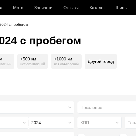
а
Мото
Запчасти
Отзывы
Каталог
Шины
2024 с пробегом
024 с пробегом
км
+500 км
+1000 км
Другой город
явлений
нет объявлений
нет объявлений
Поколение
2024
КПП
Топ