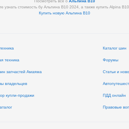
Посмотреть всё о
Альпина В10
те узнать стоимость бу Альпина В10 2024, а также купить Alpina B10
Купить новую Альпина В10
техника
Каталог шин
ая техника
Форумы
зин запчастей Амаяма
Статьи и нов
вы владельцев
Автопутешес
вор купли-продажи
ПДД онлайн
аталог
Правовые во