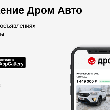
ение Дром Авто
 объявлениях
мы
!