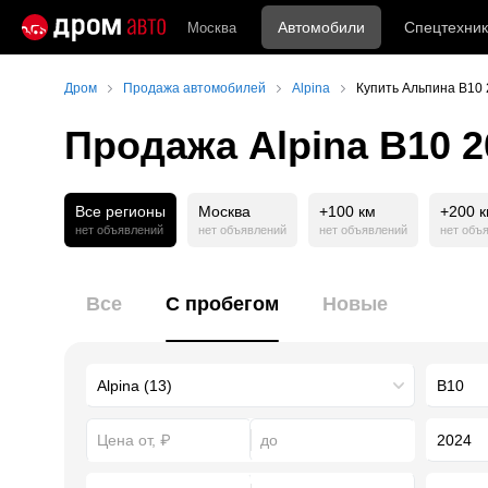
Автомобили
Спецтехник
Москва
Дром
Продажа автомобилей
Alpina
Купить Альпина В10 
Продажа Alpina B10 2
Все регионы
Москва
+100 км
+200 
нет объявлений
нет объявлений
нет объявлений
нет объ
Все
С пробегом
Новые
2024