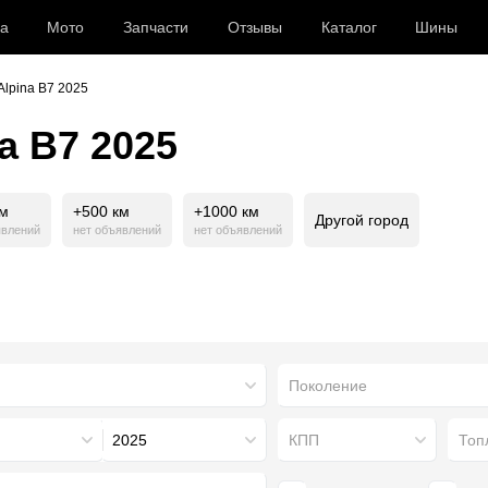
а
Мото
Запчасти
Отзывы
Каталог
Шины
Alpina B7 2025
a B7 2025
км
+500 км
+1000 км
Другой город
явлений
нет объявлений
нет объявлений
Поколение
2025
КПП
Топ