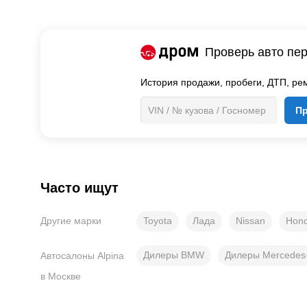
Проверь авто пер
История продажи,
пробеги, ДТП, рем
П
Часто ищут
Toyota
Лада
Nissan
Hon
Другие марки
Дилеры BMW
Дилеры Mercedes
Автосалоны Alpina
в Москве