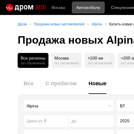
Автомобили
Спецтехник
Москва
Дром
Продажа новых автомобилей
Alpina
Купить новую 
Продажа новых Alpin
Все регионы
Москва
+100 км
+200 
нет объявлений
нет объявлений
нет объявлений
нет объ
Все
С пробегом
Новые
2025