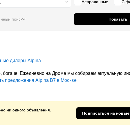
д
Непроданные
С ф
нный поиск
Показать
ные дилеры
Alpina
ило, богаче. Ежедневно на Дроме мы собираем актуальную 
ть предложения
Alpina B7
в Москве
но ни одного объявления.
Подписаться на новые