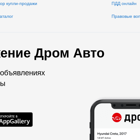
вор купли-продажи
ПДД онлайн
аталог
Правовые во
ение Дром Авто
 объявлениях
мы