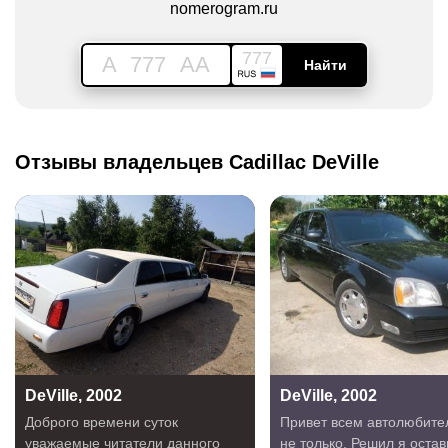
nomerogram.ru
777
A
777
AA
Найти
Отзывы владельцев Cadillac DeVille
DeVille, 2002
DeVille, 2002
Доброго времени суток
Привет всем автолюбите
уважаемые читатели данного
не только. Решил я остав