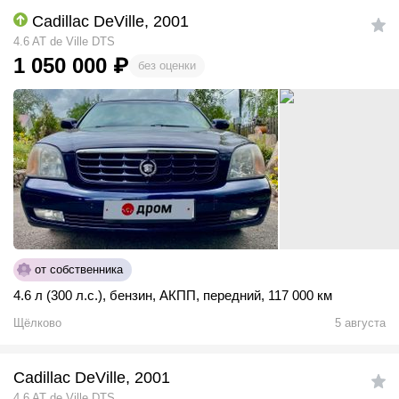
Cadillac DeVille, 2001
4.6 AT de Ville DTS
1 050 000
₽
без оценки
от собственника
4.6 л (300 л.с.)
,
бензин
,
АКПП
,
передний
,
117 000 км
Щёлково
5 августа
Cadillac DeVille, 2001
4.6 AT de Ville DTS