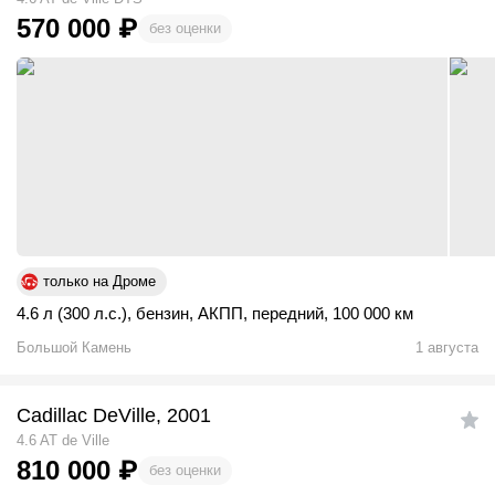
570 000
₽
без оценки
только на Дроме
4.6 л (300 л.с.)
,
бензин
,
АКПП
,
передний
,
100 000 км
Большой Камень
1 августа
Cadillac DeVille, 2001
4.6 AT de Ville
810 000
₽
без оценки