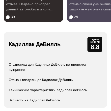
отзыва. Недавно приобрёл
отзыв о своей уже бывше
данный автомобиль и хочу
машинке – уж очень сил
поведать вам о своём...
запомнилась. Как...
39
29
оценка
модели
Кадиллак ДеВилль
8.8
Статистика цен Кадиллак ДеВилль на японских
аукционах
Отзывы владельцев Кадиллак ДеВилль
Технические характеристики Кадиллак ДеВилль
Запчасти на Кадиллак ДеВилль