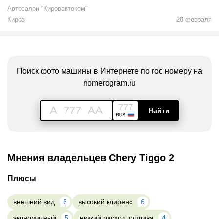
Автосалон "Кировавтоком"
Киров
28 февраля
Поиск фото машины в Интернете по гос номеру на
nomerogram.ru
777
A
777
AA
Найти
Мнения владельцев Chery Tiggo 2
Плюсы
внешний вид
6
высокий клиренс
6
экономичный
5
низкий расход топлива
4