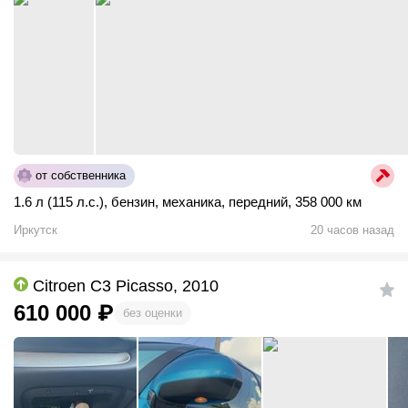
от собственника
1.6 л (115 л.с.)
,
бензин
,
механика
,
передний
,
358 000 км
Иркутск
20 часов назад
Citroen C3 Picasso, 2010
610 000
₽
без оценки