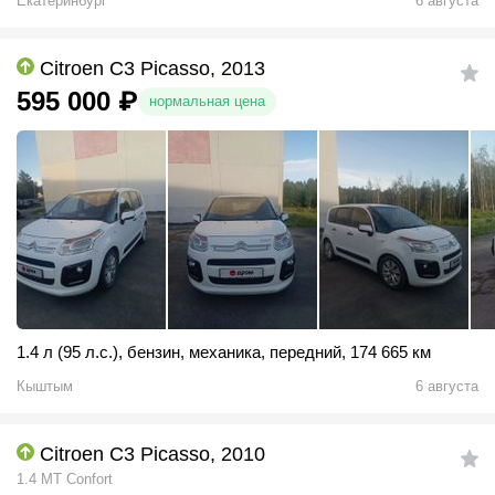
Екатеринбург
6 августа
Citroen C3 Picasso, 2013
595 000
₽
нормальная цена
1.4 л (95 л.с.)
,
бензин
,
механика
,
передний
,
174 665 км
Кыштым
6 августа
Citroen C3 Picasso, 2010
1.4 MT Confort