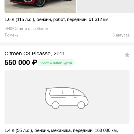
1.6 л (115 л.с.)
,
бензин
,
робот
,
передний
,
91 312 км
НИККО авто с пробегом
Тюмень
5 августа
Citroen C3 Picasso, 2011
550 000
₽
нормальная цена
1.4 л (95 л.с.)
,
бензин
,
механика
,
передний
,
169 090 км
,