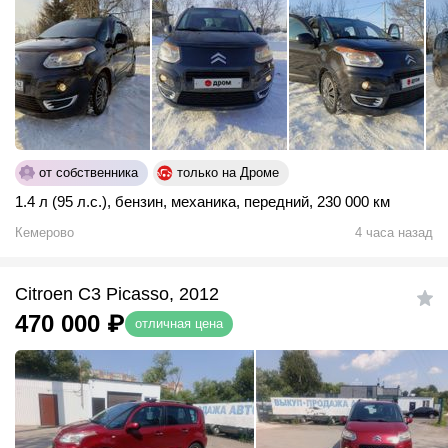
от собственника
только на Дроме
1.4 л (95 л.с.)
,
бензин
,
механика
,
передний
,
230 000 км
Кемерово
4 часа назад
Citroen C3 Picasso, 2012
470 000
₽
отличная цена