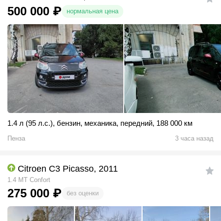
500 000
₽
нормальная цена
1.4 л (95 л.с.)
,
бензин
,
механика
,
передний
,
188 000 км
Пенза
3 часа назад
Citroen C3 Picasso, 2011
1.4 MT Confort
275 000
₽
без оценки