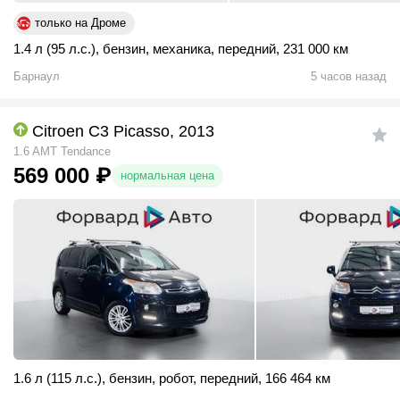
только на Дроме
1.4 л (95 л.с.)
,
бензин
,
механика
,
передний
,
231 000 км
Барнаул
5 часов назад
Citroen C3 Picasso, 2013
1.6 AMT Tendance
569 000
₽
нормальная цена
1.6 л (115 л.с.)
,
бензин
,
робот
,
передний
,
166 464 км