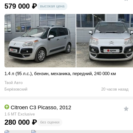
579 000
₽
высокая цена
1.4 л (95 л.с.)
,
бензин
,
механика
,
передний
,
240 000 км
Твой Авто
Берёзовский
20 часов назад
Citroen C3 Picasso, 2012
1.6 MT Exclusive
280 000
₽
без оценки