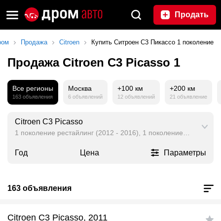
Продать
ром
Продажа
Citroen
Купить Ситроен С3 Пикассо 1 поколение
Продажа Citroen C3 Picasso 1
Все регионы
Москва
+100 км
+200 км
163 объявления
6 объявлений
12 объявлений
21 объявление
Citroen C3 Picasso
1 поколение рестайлинг (2012 - 2016), 1 поколение (2009 - 20
Год
Цена
Параметры
163 объявления
Citroen C3 Picasso, 2011