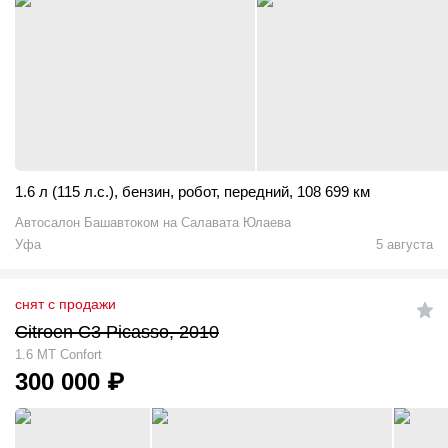
1.6 л (115 л.с.)
,
бензин
,
робот
,
передний
,
108 699 км
Автосалон Башавтоком на Салавата Юлаева
Уфа
5 августа
снят с продажи
Citroen C3 Picasso, 2010
1.6 MT Confort
300 000
₽