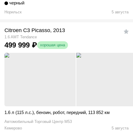
черный
Норильск
5 августа
Citroen C3 Picasso, 2013
1.6 AMT Tendance
499 999
₽
хорошая цена
1.6 л (115 л.с.)
,
бензин
,
робот
,
передний
,
113 852 км
Автомобильный Торговый Центр M53
Кемерово
5 августа