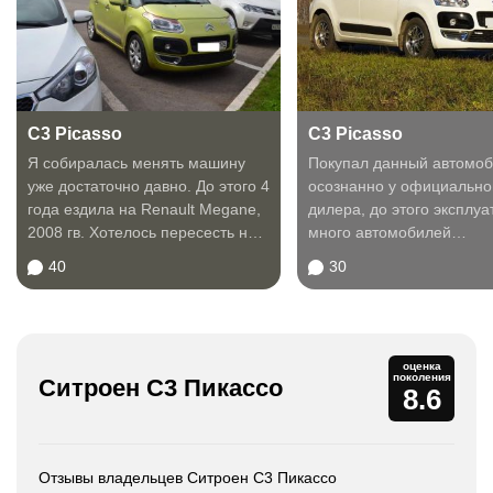
C3 Picasso
C3 Picasso
Я собиралась менять машину
Покупал данный автомо
уже достаточно давно. До этого 4
осознанно у официально
года ездила на Renault Megane,
дилера, до этого эксплу
2008 гв. Хотелось пересесть на
много автомобилей
что-то...
отечественного и импортн
40
30
оценка
поколения
Ситроен С3 Пикассо
8.6
Отзывы владельцев Ситроен С3 Пикассо