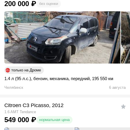
200 000
₽
без оценки
только на Дроме
1.4 л (95 л.с.)
,
бензин
,
механика
,
передний
,
195 550 км
Челябинск
6 августа
Citroen C3 Picasso, 2012
1.6 AMT Tendance
549 000
₽
нормальная цена