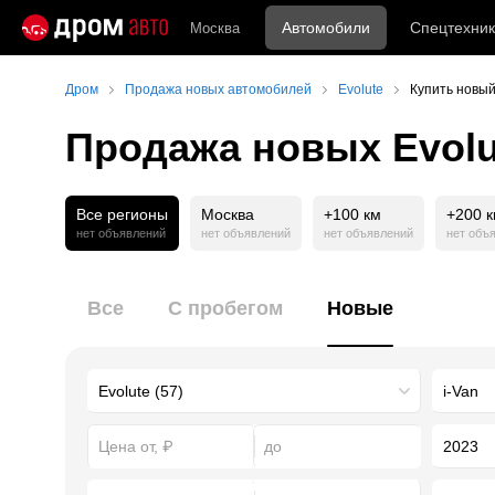
Автомобили
Спецтехник
Москва
Дром
Продажа новых автомобилей
Evolute
Купить новый
Продажа новых Evolut
Все регионы
Москва
+100 км
+200 
нет объявлений
нет объявлений
нет объявлений
нет объ
Все
С пробегом
Новые
2023