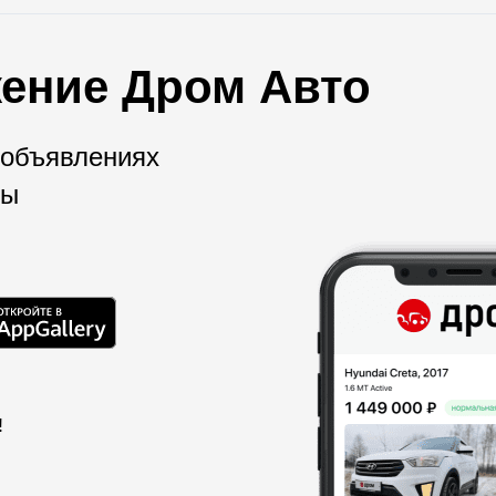
ение Дром Авто
 объявлениях
мы
!