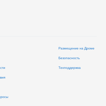
Размещение на Дроме
Безопасность
ости
Техподдержка
твия
просы