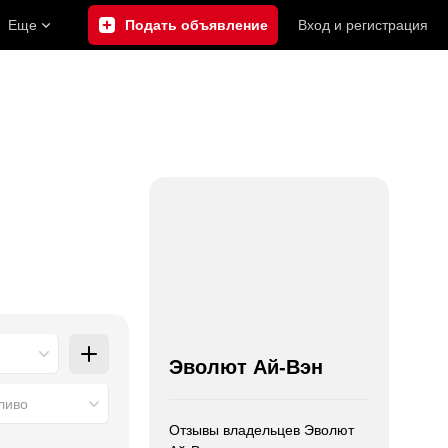
Еще
Подать объявление
Вход
и
регистрация
Эволют Ай-Вэн
ливо
Отзывы владельцев Эволют