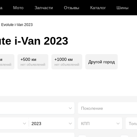
а
Мото
Запчасти
Отзывы
Каталог
Шины
 Evolute i-Van 2023
e i-Van 2023
км
+500 км
+1000 км
Другой город
явлений
нет объявлений
нет объявлений
Поколение
2023
КПП
Топ