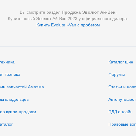
Вы смотрите раздел
Продажа Эволют Ай-Вэн.
Купить новый Эволют Ай-Вэн 2023 у официального дилера.
Купить Evolute i-Van с пробегом
техника
Каталог шин
ая техника
Форумы
зин запчастей Амаяма
Статьи и нов
вы владельцев
Автопутешес
вор купли-продажи
ПДД онлайн
аталог
Правовые во