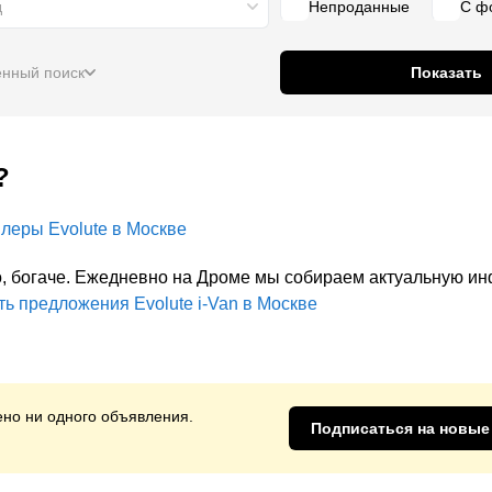
д
Непроданные
С ф
нный поиск
Показать
?
илеры
Evolute
в
Москве
ило, богаче. Ежедневно на Дроме мы собираем актуальную 
ть предложения
Evolute i-Van
в Москве
но ни одного объявления.
Подписаться на новые