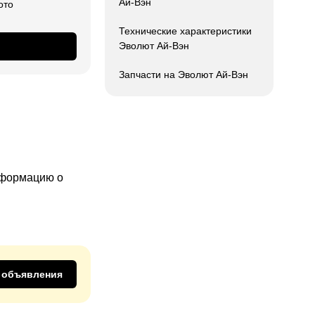
Ай-Вэн
ото
Технические характеристики
Эволют Ай-Вэн
Запчасти на Эволют Ай-Вэн
информацию о
 объявления