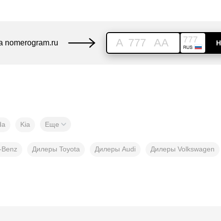
777
A
777
AA
а nomerogram.ru
Н
da
Kia
Еще
-Benz
Дилеры Toyota
Дилеры Audi
Дилеры Volkswagen