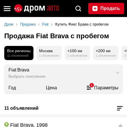
Продать
Дром
Продажа
Fiat
Купить Фиат Брава с пробегом
Продажа Fiat Brava с пробегом
Все регионы
Москва
+100 км
+200 км
+
11 объявлений
1 объявление
1 объявление
1 объявление
3
Fiat Brava
Выбрать поколение
1
Год
Цена
Параметры
11 объявлений
Fiat Brava, 1998