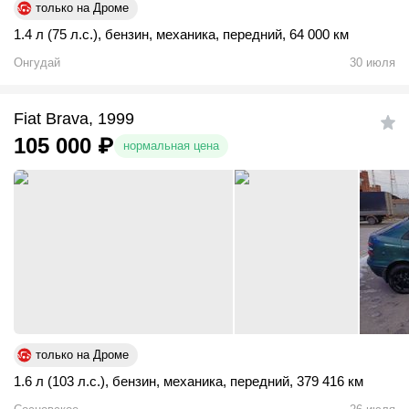
только на Дроме
1.4 л (75 л.с.)
,
бензин
,
механика
,
передний
,
64 000 км
Онгудай
30 июля
Fiat Brava, 1999
105 000
₽
нормальная цена
только на Дроме
1.6 л (103 л.с.)
,
бензин
,
механика
,
передний
,
379 416 км