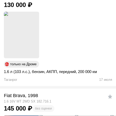
130 000
₽
только на Дроме
1.6 л (103 л.с.)
,
бензин
,
АКПП
,
передний
,
200 000 км
Таганрог
17 июля
Fiat Brava, 1998
1.6 16V MT 2WD SX 182.716.1
145 000
₽
без оценки