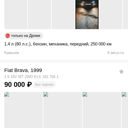
только на Дроме
1.4 л (80 л.с.)
,
бензин
,
механика
,
передний
,
250 000 км
Камызяк
8 августа
Fiat Brava, 1999
1.6 16V MT 2WD ELX 182.766.1
90 000
₽
без оценки