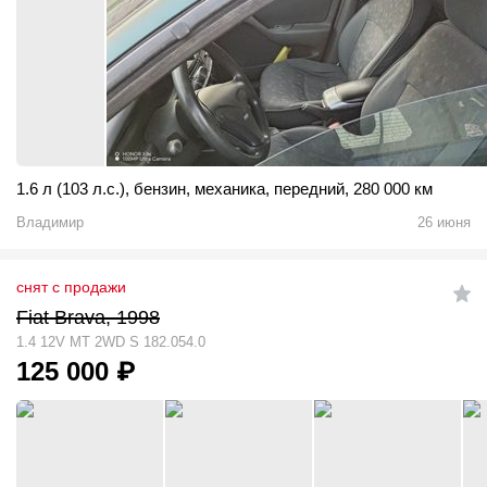
1.6 л (103 л.с.)
,
бензин
,
механика
,
передний
,
280 000 км
Владимир
26 июня
снят с продажи
Fiat Brava, 1998
1.4 12V MT 2WD S 182.054.0
125 000
₽