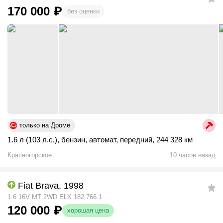
170 000
₽
без оценки
только на Дроме
1.6 л (103 л.с.)
,
бензин
,
автомат
,
передний
,
244 328 км
Красногорское
10 часов назад
Fiat Brava, 1998
1.6 16V MT 2WD ELX 182.766.1
120 000
₽
хорошая цена