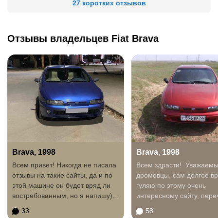
27 коротких отзывов
Отзывы владельцев Fiat Brava
Brava, 1998
Brava, 1998
Всем привет! Никогда не писала
Всем здрасти! Уважаем
отзывы на такие сайты, да и по
дромовцы, сам долгое в
этой машине он будет вряд ли
гуляю по этому очень
востребованным, но я напишу))
интересному сайту, пере
2020...
1000 отзывов, и вот...
33
58