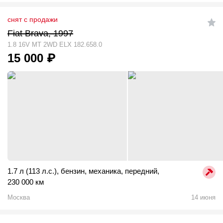
снят с продажи
Fiat Brava, 1997
1.8 16V MT 2WD ELX 182.658.0
15 000
₽
1.7 л (113 л.с.)
,
бензин
,
механика
,
передний
,
230 000 км
Москва
14 июня