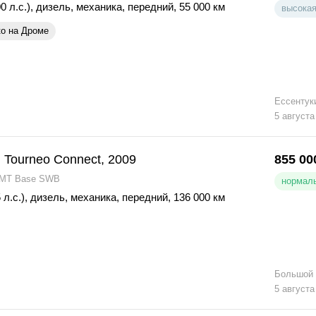
0 л.с.)
,
дизель
,
механика
,
передний
,
55 000 км
высокая
ко на Дроме
Ессентук
5 августа
 Tourneo Connect, 2009
855 00
 MT Base SWB
нормаль
 л.с.)
,
дизель
,
механика
,
передний
,
136 000 км
Большой
5 августа