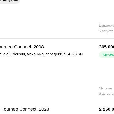
ко на Дроме
Евпатори
5 августа
ourneo Connect, 2008
365 00
5 л.с.)
,
бензин
,
механика
,
передний
,
534 587 км
нормаль
Мытищи
5 августа
 Tourneo Connect, 2023
2 250 