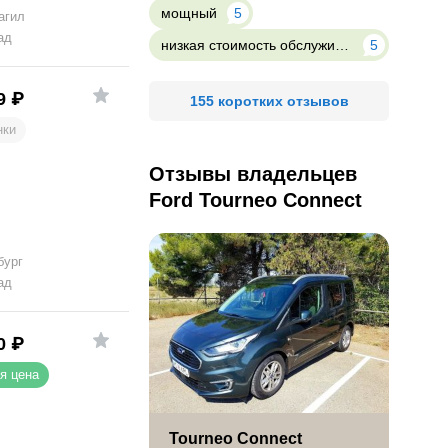
мощный
5
агил
ад
низкая стоимость обслуживания
5
9
₽
155 коротких отзывов
нки
Отзывы владельцев
Ford Tourneo Connect
бург
ад
0
₽
я цена
Tourneo Connect