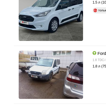
1.5 л (10
толь
Ford
1.8 TDCi
1.8 л (75