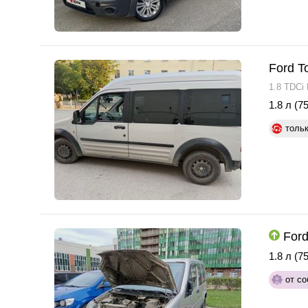
Ford T
1.8 TDCi
1.8 л (75
толь
Ford
1.8 л (75
от со