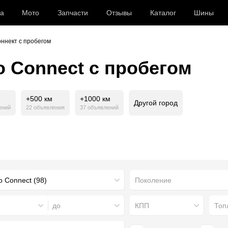
а
Мото
Запчасти
Отзывы
Каталог
Шины
оннект с пробегом
o Connect с пробегом
+500 км
+1000 км
Другой город
ений
22 объявления
37 объявлений
Поколение
до
КПП
Топ