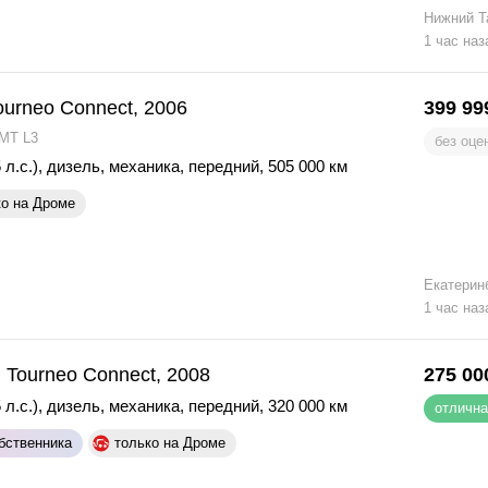
Нижний Т
1 час наз
ourneo Connect, 2006
399 99
 MT L3
без оце
 л.с.)
,
дизель
,
механика
,
передний
,
505 000 км
ко на Дроме
Екатерин
1 час наз
 Tourneo Connect, 2008
275 00
 л.с.)
,
дизель
,
механика
,
передний
,
320 000 км
отлична
бственника
только на Дроме