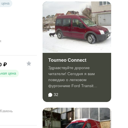
 цена
и
Tourneo Connect
0
₽
Здравствуйте дорогие
ная цена
читатели! Сегодня я вам
поведаю о легковом
фургончике Ford Transit
Connect. Итак начнем. Авто
32
не мое а...
 Камень