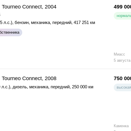
 Tourneo Connect, 2004
499 00
5
нормаль
5 л.с.)
,
бензин
,
механика
,
передний
,
417 251 км
бственника
Миасс
5 августа
 Tourneo Connect, 2008
750 00
 л.с.)
,
дизель
,
механика
,
передний
,
250 000 км
высокая
Каменка