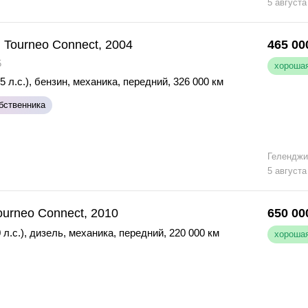
5 августа
 Tourneo Connect, 2004
465 00
5
хорошая
5 л.с.)
,
бензин
,
механика
,
передний
,
326 000 км
бственника
Геленджи
5 августа
ourneo Connect, 2010
650 00
 л.с.)
,
дизель
,
механика
,
передний
,
220 000 км
хорошая