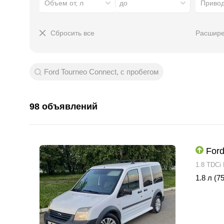
Объем от, л
до
Приво
Сбросить все
Расшире
Ford Tourneo Connect, с пробегом
98 объявлений
Ford
1.8 TDCi
1.8 л (75