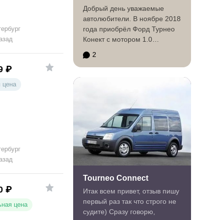
Добрый день уважаемые
автолюбители. В ноябре 2018
тербург
года приобрёл Форд Турнео
азад
Конект с мотором 1.0
Ecoboost Titaniun. За время...
2
9
₽
 цена
тербург
азад
Tourneo Connect
0
₽
Итак всем привет, отзыв пишу
первый раз так что строго не
ная цена
судите) Сразу говорю,