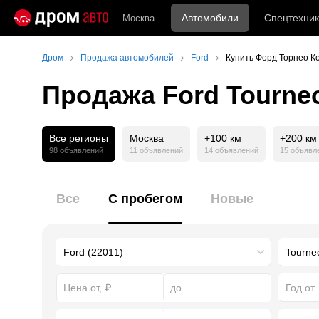
Автомобили
Спецтехник
Москва
Дром
Продажа автомобилей
Ford
Купить Форд Торнео К
Продажа Ford Tourne
Все регионы
Москва
+100 км
+200 км
98 объявлений
11 объявлений
14 объявлений
15 объявл
Все
С пробегом
Новые
Год от