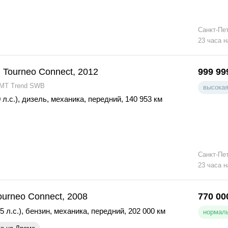
Санкт-Пе
23 часа н
 Tourneo Connect, 2012
999 99
 MT Trend SWB
высокая
 л.с.)
,
дизель
,
механика
,
передний
,
140 953 км
Санкт-Пе
23 часа н
ourneo Connect, 2008
770 00
5 л.с.)
,
бензин
,
механика
,
передний
,
202 000 км
нормаль