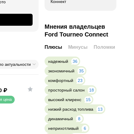
Коннект
ото
Мнения владельцев
Ford Tourneo Connect
Плюсы
Минусы
Поломки
надежный
36
по актуальности
экономичный
35
комфортный
23
0
₽
просторный салон
18
высокий клиренс
15
я цена
низкий расход топлива
13
динамичный
8
неприхотливый
6