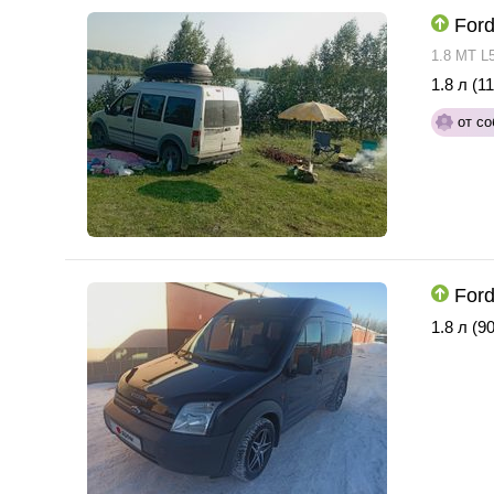
Ford
1.8 MT L
1.8 л (11
от со
Ford
1.8 л (90