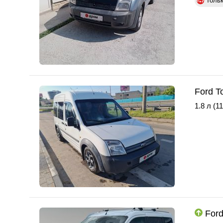
толь
Ford T
1.8 л (11
Ford