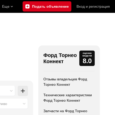
Еще
Подать объявление
Вход
и
регистрация
оценка
Форд Торнео
модели
8.0
Коннект
Отзывы владельцев Форд
Торнео Коннект
Технические характеристики
Форд Торнео Коннект
ливо
Запчасти на Форд Торнео