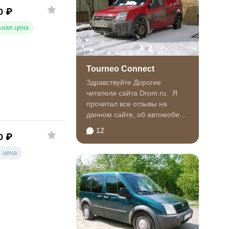
0
₽
ная цена
Tourneo Connect
Здравствуйте Дорогие
читатели сайта Drom.ru. Я
прочитал все отзывы на
данном сайте, об автомобиле
Ford Tourneo Connect. И...
12
0
₽
 цена