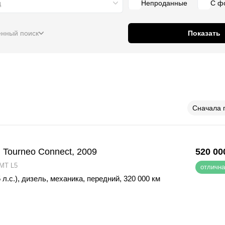
д
Непроданные
С ф
нный поиск
Показать
Сначала 
 Tourneo Connect, 2009
520 00
 MT L5
отлична
 л.с.)
,
дизель
,
механика
,
передний
,
320 000 км