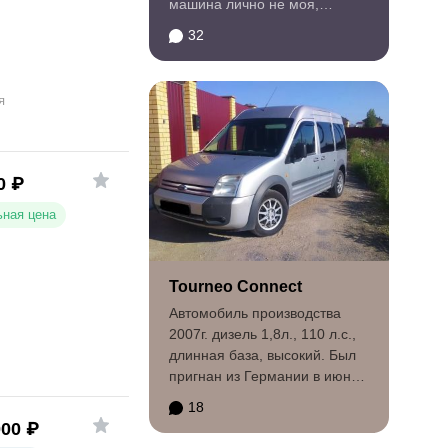
машина лично не моя,
машина отца, но время...
32
я
0
₽
ная цена
Tourneo Connect
Автомобиль производства
2007г. дизель 1,8л., 110 л.с.,
длинная база, высокий. Был
пригнан из Германии в июне
2010г. Комплектация...
18
000
₽