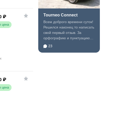
Tourneo Connect
0
₽
Всем доброго времени суток!
 цена
Решился наконец то написать
свой первый отзыв. За
орфографию и пунктуацию
сильно не ругайте, т.к...
23
к
0
₽
 цена