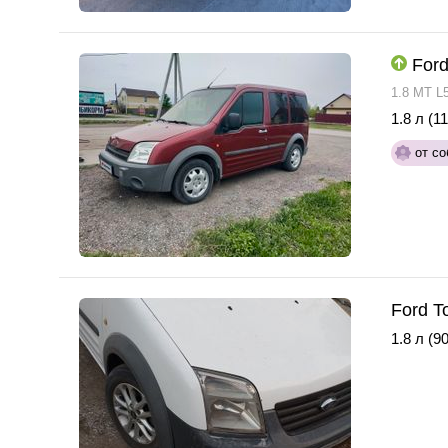
Ford
1.8 MT L
1.8 л (11
от со
Ford T
1.8 л (90