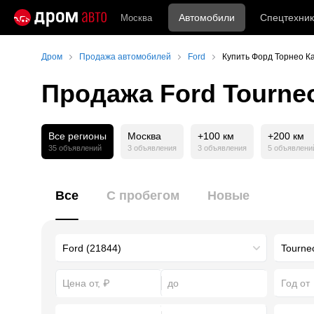
Автомобили
Спецтехник
Москва
Дром
Продажа автомобилей
Ford
Купить Форд Торнео К
Продажа Ford Tourne
Все регионы
Москва
+100 км
+200 км
35 объявлений
3 объявления
3 объявления
5 объявлени
Все
С пробегом
Новые
Год от