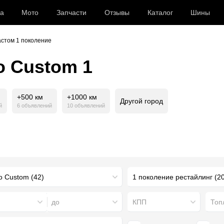
а
Мото
Запчасти
Отзывы
Каталог
Шины
астом 1 поколение
o Custom 1
+500 км
+1000 км
Другой город
й
6 объявлений
10 объявлений
1 поколение рестайлинг (20
до
КПП
Топ