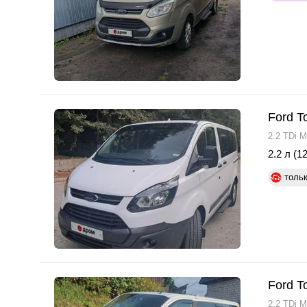
Ford T
2.2 TDi M
2.2 л (12
толь
Ford T
2.2 TDi M