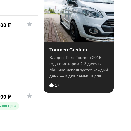
000
₽
Tourneo Custom
Владею Ford Tourneo 2015
года с мотором 2.2 дизель.
Машина используется каждый
день — и для семьи, и для
работы, поэтому...
17
000
₽
ная цена