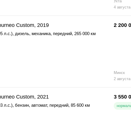
Ухта
4 августа
ourneo Custom, 2019
2 200 
5 л.с.)
,
дизель
,
механика
,
передний
,
265 000 км
Минск
2 августа
ourneo Custom, 2021
3 550 
3 л.с.)
,
бензин
,
автомат
,
передний
,
85 600 км
нормаль