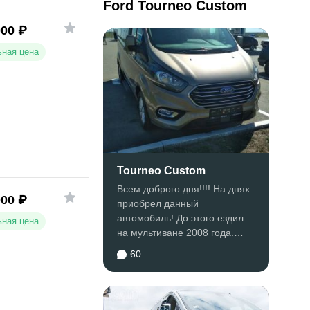
Ford Tourneo Custom
000
₽
ная цена
Tourneo Custom
Всем доброго дня!!!! На днях
000
₽
приобрел данный
автомобиль! До этого ездил
ная цена
на мультиване 2008 года.
Выбор состоял из каравеллы
60
и...