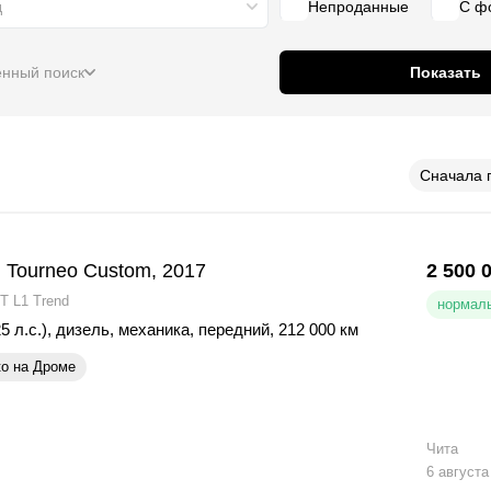
д
Непроданные
С ф
нный поиск
Показать
Сначала 
 Tourneo Custom, 2017
2 500 
T L1 Trend
нормаль
5 л.с.)
,
дизель
,
механика
,
передний
,
212 000 км
ко на Дроме
Чита
6 августа