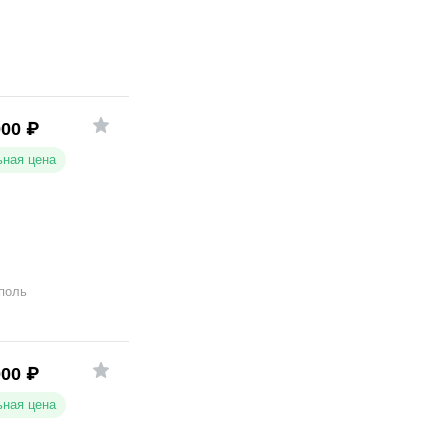
000
₽
ная цена
поль
000
₽
ная цена