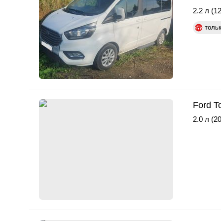
2.2 л (12
толь
Ford T
2.0 л (20