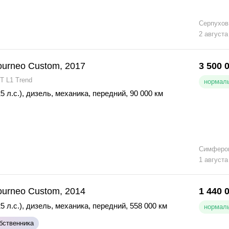
Серпухов
2 августа
ourneo Custom, 2017
3 500 
T L1 Trend
нормаль
5 л.с.)
,
дизель
,
механика
,
передний
,
90 000 км
Симферо
1 августа
ourneo Custom, 2014
1 440 
5 л.с.)
,
дизель
,
механика
,
передний
,
558 000 км
нормаль
бственника