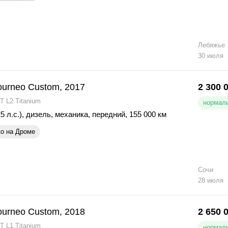
Лебяжье
30 июля
ourneo Custom, 2017
2 300 
T L2 Titanium
нормаль
5 л.с.)
,
дизель
,
механика
,
передний
,
155 000 км
ко на Дроме
Сочи
28 июля
ourneo Custom, 2018
2 650 
T L1 Titanium
нормаль