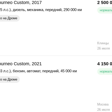
ourneo Custom, 2017
2 500 
5 л.с.)
,
дизель
,
механика
,
передний
,
290 000 км
нормаль
ко на Дроме
Клинцы
26 июля
ourneo Custom, 2021
4 150 
3 л.с.)
,
бензин
,
автомат
,
передний
,
45 000 км
нормаль
ко на Дроме
Москва
26 июля