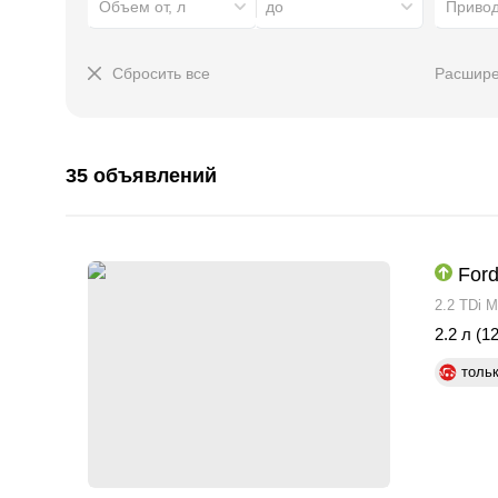
Объем от, л
до
Приво
Сбросить все
Расшире
35 объявлений
Ford
2.2 TDi M
2.2 л (12
толь