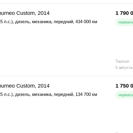
ourneo Custom, 2014
1 790 
5 л.с.)
,
дизель
,
механика
,
передний
,
434 000 км
нормаль
Таштып
5 августа
ourneo Custom, 2014
1 750 
5 л.с.)
,
дизель
,
механика
,
передний
,
134 700 км
нормаль