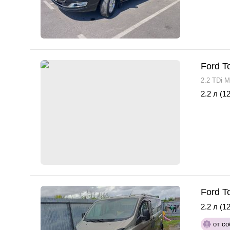
Ford T
2.2 TDi M
2.2 л (12
Ford T
2.2 л (12
от со