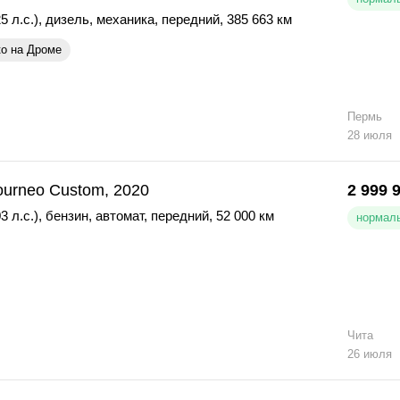
5 л.с.)
,
дизель
,
механика
,
передний
,
385 663 км
ко на Дроме
Пермь
28 июля
ourneo Custom, 2020
2 999 
3 л.с.)
,
бензин
,
автомат
,
передний
,
52 000 км
нормаль
Чита
26 июля