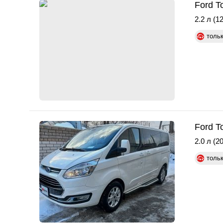
Ford T
2.2 л (12
толь
Ford T
2.0 л (20
толь