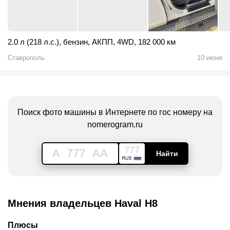
2.0 л (218 л.с.)
,
бензин
,
АКПП
,
4WD
,
182 000 км
Ставрополь
10 июня
Поиск фото машины в Интернете по гос номеру на
nomerogram.ru
777
A
777
AA
Найти
Мнения владельцев Haval H8
Плюсы