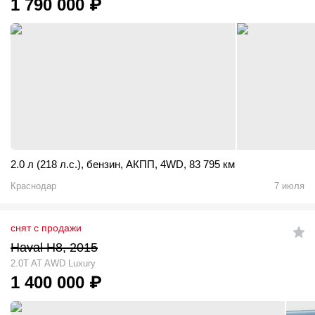
1 790 000
₽
2.0 л (218 л.с.)
,
бензин
,
АКПП
,
4WD
,
83 795 км
Краснодар
7 июля
снят с продажи
Haval H8, 2015
2.0T AT AWD Luxury
1 400 000
₽