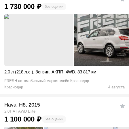
1 730 000
₽
без оценки
2.0 л (218 л.с.)
,
бензин
,
АКПП
,
4WD
,
83 817 км
FRESH автомобильный маркетплейс Краснодар
Аэропорт
Краснодар
4 августа
Haval H8, 2015
2.0T AT AWD Elite
1 100 000
₽
без оценки