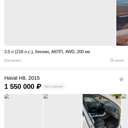
2.0 л (218 л.с.)
,
бензин
,
АКПП
,
4WD
,
200 км
Балаково
29 июня
Haval H8, 2015
1 550 000
₽
без оценки