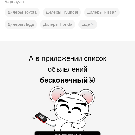
Барнауле
Дилеры Toyota
Дилеры Hyundai
Дилеры Nissan
Дилеры Лада
Дилеры Honda
Еще
А в приложении список
объявлений
бесконечный
😜