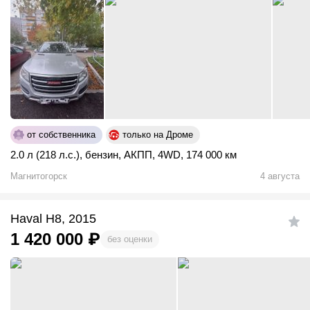
от собственника
только на Дроме
2.0 л (218 л.с.)
,
бензин
,
АКПП
,
4WD
,
174 000 км
Магнитогорск
4 августа
Haval H8, 2015
1 420 000
₽
без оценки