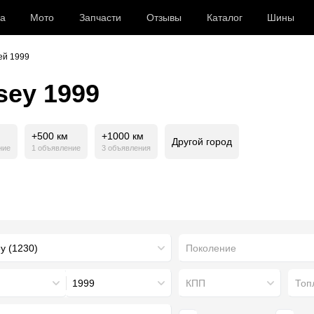
а
Мото
Запчасти
Отзывы
Каталог
Шины
ей 1999
ey 1999
+500 км
+1000 км
Другой город
ние
1 объявление
3 объявления
Поколение
1999
КПП
Топ