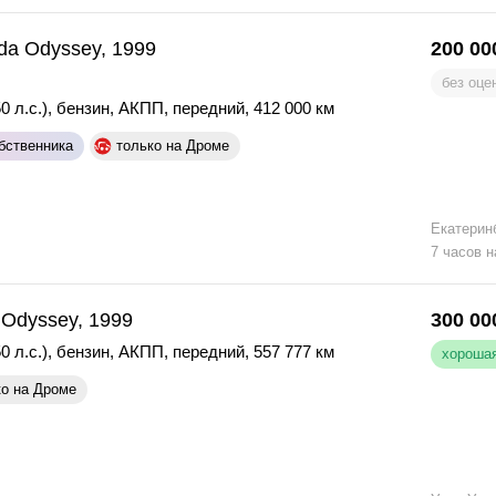
da Odyssey, 1999
200 00
без оце
0 л.с.)
,
бензин
,
АКПП
,
передний
,
412 000 км
бственника
только на Дроме
Екатерин
7 часов н
Odyssey, 1999
300 00
0 л.с.)
,
бензин
,
АКПП
,
передний
,
557 777 км
хорошая
ко на Дроме