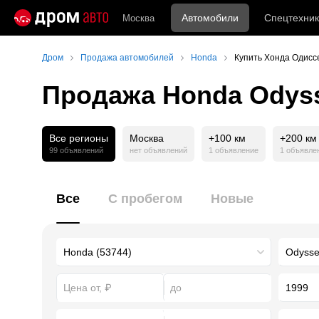
Автомобили
Спецтехник
Москва
Дром
Продажа автомобилей
Honda
Купить Хонда Одисс
Продажа Honda Odyss
Все регионы
Москва
+100 км
+200 км
99 объявлений
нет объявлений
1 объявление
1 объявле
Все
С пробегом
Новые
1999