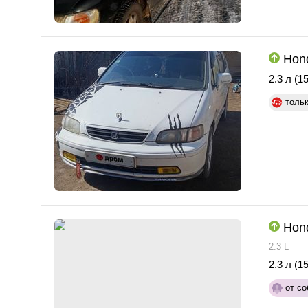
Hon
2.3 л (15
толь
Hon
2.3 L
2.3 л (15
от со