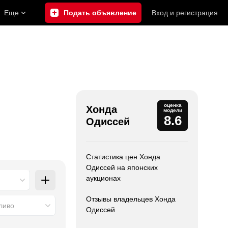
Еще
Подать объявление
Вход
и
регистрация
оценка
Хонда
модели
8.6
Одиссей
Статистика цен Хонда
Одиссей на японских
аукционах
Отзывы владельцев Хонда
ливо
Одиссей