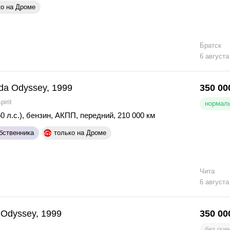
ко на Дроме
Братск
6 августа
da Odyssey, 1999
350 00
pirit
нормаль
0 л.с.)
,
бензин
,
АКПП
,
передний
,
210 000 км
бственника
только на Дроме
Чита
6 августа
Odyssey, 1999
350 00
без оце