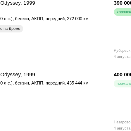
Odyssey, 1999
390 00
хорошая
0 л.с.)
,
бензин
,
АКПП
,
передний
,
272 000 км
ко на Дроме
Рубцовск
4 августа
Odyssey, 1999
400 00
0 л.с.)
,
бензин
,
АКПП
,
передний
,
435 444 км
нормаль
Назарово
4 августа