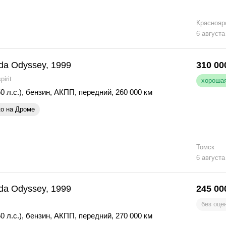
Краснояр
6 августа
da Odyssey, 1999
310 00
pirit
хорошая
0 л.с.)
,
бензин
,
АКПП
,
передний
,
260 000 км
ко на Дроме
Томск
6 августа
da Odyssey, 1999
245 00
без оце
0 л.с.)
,
бензин
,
АКПП
,
передний
,
270 000 км