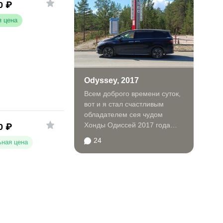
0
₽
 цена
Odyssey, 2017
Всем доброго времени суток,
вот и я стал счастливым
обладателем сея чудом
Хонды Одиссей 2017 года
0
₽
гибрид Абсолют. В
24
ная цена
пользовании...