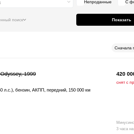
д
Непроданные
С ф
нный поиск
Показать
Сначала 
Odyssey, 1999
420 00
снят с п
0 л.с.)
,
бензин
,
АКПП
,
передний
,
150 000 км
Минусинс
3 часа на