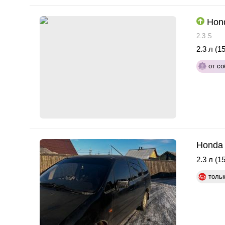
Hon
2.3 S
2.3 л (15
от со
Honda 
2.3 л (15
толь