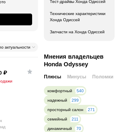
Тест-драйвы Хонда Одиссей
ото
Технические характеристики
Хонда Одиссей
Запчасти на Хонда Одиссей
по актуальности
Мнения владельцев
Honda Odyssey
0
₽
Плюсы
Минусы
Поломки
родажи
комфортный
540
надежный
299
просторный салон
271
семейный
211
к
зад
динамичный
70