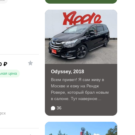
0
₽
Odyssey, 2018
ная цена
Всем привет! Я сам живу в
Москве и езжу на Рендж
Ровере, который брал новым
в салоне. Тут наверное
произошел разрыв шаблона
36
)))...
рск