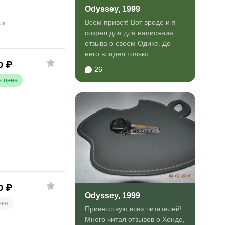
Odyssey, 1999
Всем привет! Вот вроде и я
ск
созрел для для написания
отзыва о своем Одике. До
него владел только
0
₽
российскими машинами...
26
 цена
0
₽
Odyssey, 1999
нки
Приветствую всех читателей!
Много читал отзывов о Хонде,