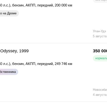
0 л.с.)
,
бензин
,
АКПП
,
передний
,
200 000 км
ко на Дроме
Улан-Удэ
5 августа
Odyssey, 1999
350 00
нормаль
0 л.с.)
,
бензин
,
АКПП
,
передний
,
249 746 км
бственника
Новосиби
4 августа