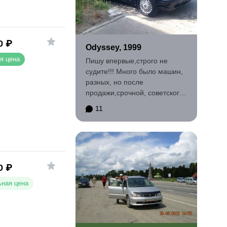
0
₽
Odyssey, 1999
я цена
Пишу впервые,строго не
судите!!! Много было машин,
разных, но после
продажи,срочной, советского
автопрома, дал себе
11
слово:"лучше...
0
₽
ная цена