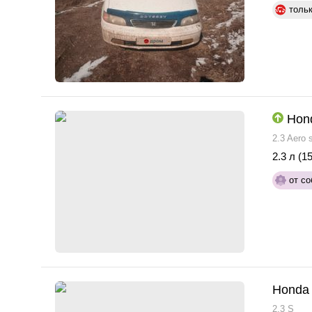
толь
Hon
2.3 Aero s
2.3 л (15
от со
Honda 
2.3 S