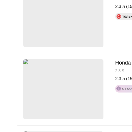
2.3 л (15
толь
Honda 
2.3 S
2.3 л (15
от со