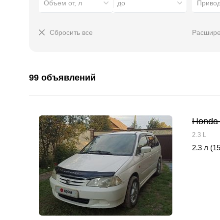
Объем от, л
до
Приво
Сбросить все
Расшире
99 объявлений
Honda 
2.3 L
2.3 л (15