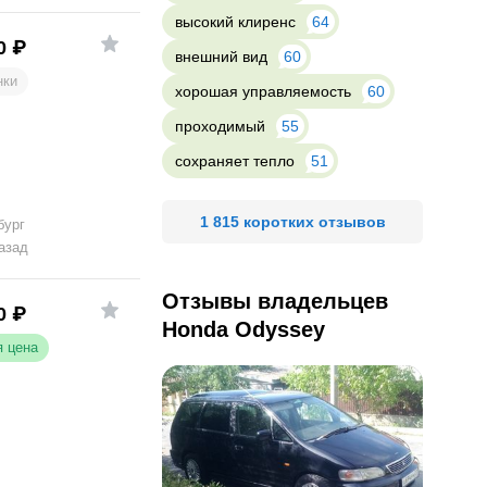
высокий клиренс
64
0
₽
внешний вид
60
нки
хорошая управляемость
60
проходимый
55
сохраняет тепло
51
1 815 коротких отзывов
бург
азад
Отзывы владельцев
0
₽
Honda Odyssey
 цена