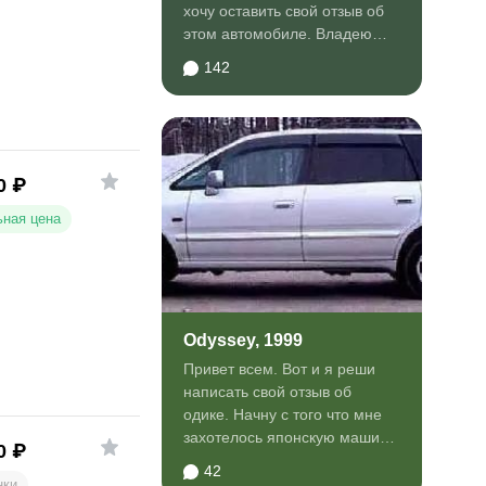
хочу оставить свой отзыв об
этом автомобиле. Владею
машиной два года...
142
0
₽
ная цена
Odyssey, 1999
Привет всем. Вот и я реши
написать свой отзыв об
одике. Начну с того что мне
захотелось японскую машину
0
₽
для семьи т.к...
42
нки