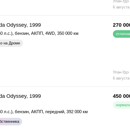
Улан-Удэ
6 августа
da Odyssey, 1999
270 00
0 л.с.)
,
бензин
,
АКПП
,
4WD
,
350 000 км
отлична
ко на Дроме
Улан-Удэ
6 августа
da Odyssey, 1999
450 00
нормаль
0 л.с.)
,
бензин
,
АКПП
,
передний
,
392 000 км
бственника