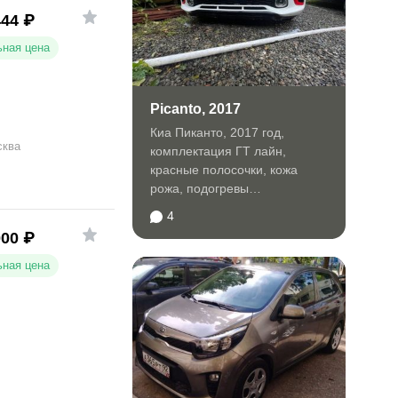
444
₽
ная цена
Picanto, 2017
Киа Пиканто, 2017 год,
сква
комплектация ГТ лайн,
красные полосочки, кожа
рожа, подогревы
беспроводные зарядки итп.
4
Куплен в салоне...
000
₽
ная цена