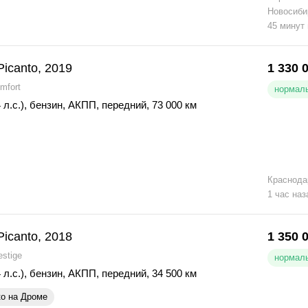
Новосиби
45 минут
Picanto, 2019
1 330 
mfort
нормаль
 л.с.)
,
бензин
,
АКПП
,
передний
,
73 000 км
Краснода
1 час наз
Picanto, 2018
1 350 
estige
нормаль
 л.с.)
,
бензин
,
АКПП
,
передний
,
34 500 км
ко на Дроме