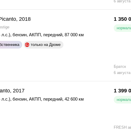
6 августа
Picanto, 2018
1 350 
estige
нормаль
 л.с.)
,
бензин
,
АКПП
,
передний
,
87 000 км
бственника
только на Дроме
Братск
6 августа
canto, 2017
1 399 
 л.с.)
,
бензин
,
АКПП
,
передний
,
42 600 км
нормаль
FRESH а