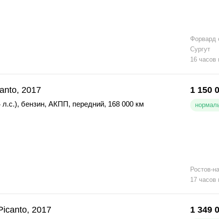
Форвард 
Сургут
16 часов
canto, 2017
1 150 
 л.с.)
,
бензин
,
АКПП
,
передний
,
168 000 км
нормаль
Ростов-н
17 часов
Picanto, 2017
1 349 