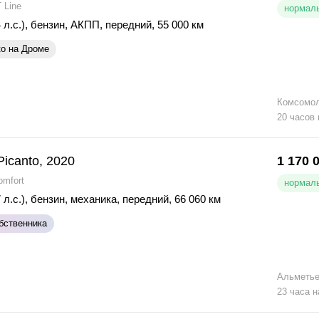
 Line
нормаль
 л.с.)
,
бензин
,
АКПП
,
передний
,
55 000 км
ко на Дроме
Комсомол
20 часов
Picanto, 2020
1 170 
omfort
нормаль
 л.с.)
,
бензин
,
механика
,
передний
,
66 060 км
бственника
Альметье
23 часа н