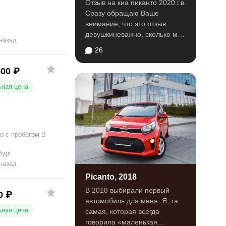
Отзыв на киа пиканто 2020 г.в.
Сразу обращаю Ваше
внимание, что это отзыв
девушкиневажно, сколько мне
 назад
лет)), которая мало что...
26
500
₽
ная цена
о с пробегом В
бург
 назад
Picanto, 2018
В 2018 выбирали первый
0
₽
автомобиль для меня. Я, та
ная цена
самая, которая всегда
говорила «маленькая