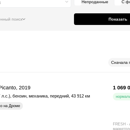
д
Непроданные
С ф
нный поиск
Показать
Сначала 
Picanto, 2019
1 069 
 л.с.)
,
бензин
,
механика
,
передний
,
43 912 км
нормаль
ко на Дроме
FRESH - 
маркетпл