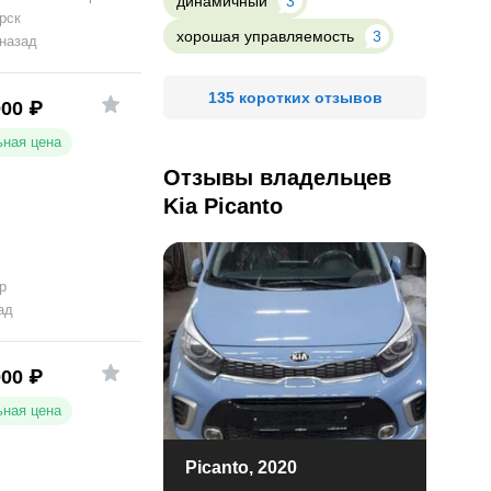
динамичный
3
рск
хорошая управляемость
3
 назад
135 коротких отзывов
000
₽
ная цена
Отзывы владельцев
Kia Picanto
р
ад
000
₽
ная цена
Picanto, 2020