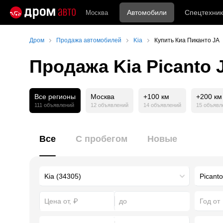
Автомобили
Спецтехник
Москва
Дром
Продажа автомобилей
Kia
Купить Киа Пиканто JA
Продажа Kia Picanto 
Все регионы
Москва
+100 км
+200 км
111 объявлений
12 объявлений
14 объявлений
15 объявл
Все
С пробегом
Новые
Год от