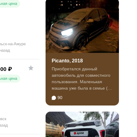
ная цена
ьск-на-Амуре
 назад
Picanto, 2018
000
₽
Приобретался данный
автомобиль для совместного
ная цена
пользования. Маленькая
машина уже была в семье (
Шевроле Спарк 2011 года)
90
и...
вск
азад