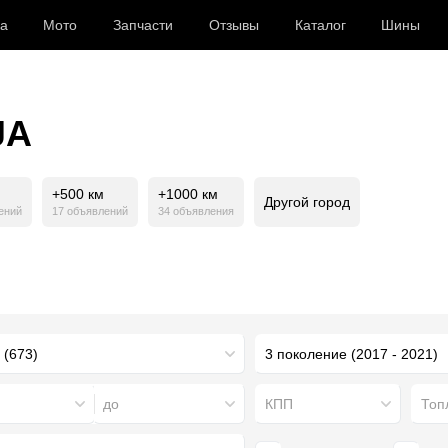
а
Мото
Запчасти
Отзывы
Каталог
Шины
JA
+500 км
+1000 км
Другой город
ений
17 объявлений
34 объявления
3 поколение (2017 - 2021)
до
КПП
Топ