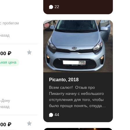
машинка для мартышек с...
22
с пробегом
 назад
000
₽
ная цена
Picanto, 2018
Всем салют! Отзыв про
Пиканту начну с небольшого
отступления для того, чтобы
а-Дону
было проще понять, откуда
 назад
некоторые мои...
44
000
₽