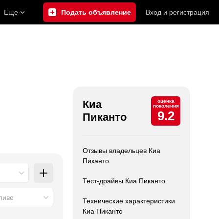
Еще
Подать объявление
Вход
и
регистрация
Киа
оценка
поколения
9.2
Пиканто
Отзывы владельцев Киа
Пиканто
Тест-драйвы Киа Пиканто
ливо
Технические характеристики
Киа Пиканто