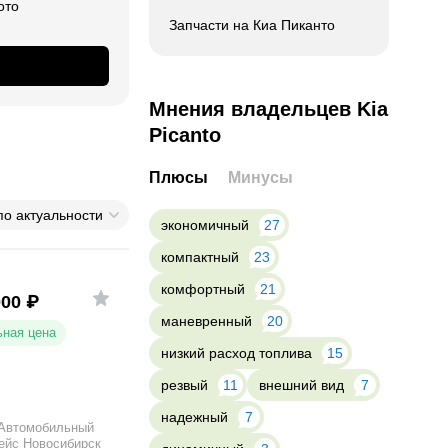
ото
Запчасти на Киа Пиканто
Мнения владельцев Kia
Picanto
Плюсы
Минусы
по актуальности
экономичный
27
компактный
23
комфортный
21
000
₽
маневренный
20
ная цена
низкий расход топлива
15
резвый
11
внешний вид
7
надежный
7
Автомобильный
ейс Новосибирск