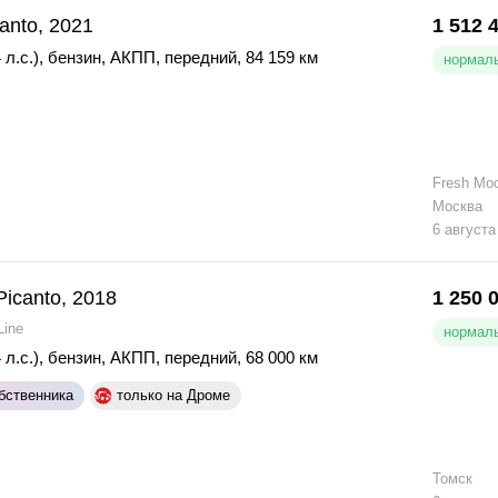
canto, 2021
1 512 
 л.с.)
,
бензин
,
АКПП
,
передний
,
84 159 км
нормаль
Fresh Мо
Москва
6 августа
Picanto, 2018
1 250 
Line
нормаль
 л.с.)
,
бензин
,
АКПП
,
передний
,
68 000 км
бственника
только на Дроме
Томск