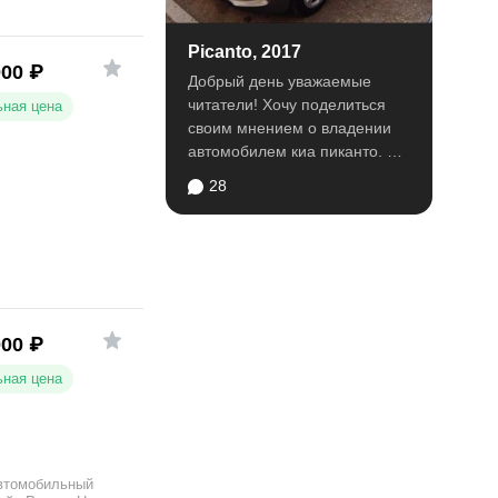
Picanto, 2017
000
₽
Добрый день уважаемые
читатели! Хочу поделиться
ная цена
своим мнением о владении
автомобилем киа пиканто.
Покупка в выборе
28
автомобиля...
000
₽
ная цена
втомобильный