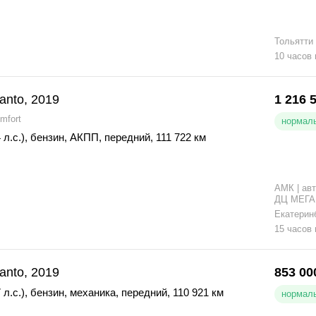
Тольятти
10 часов
canto, 2019
1 216 
mfort
нормаль
 л.с.)
,
бензин
,
АКПП
,
передний
,
111 722 км
АМК | авт
ДЦ МЕГА
Екатерин
15 часов
canto, 2019
853 00
 л.с.)
,
бензин
,
механика
,
передний
,
110 921 км
нормаль