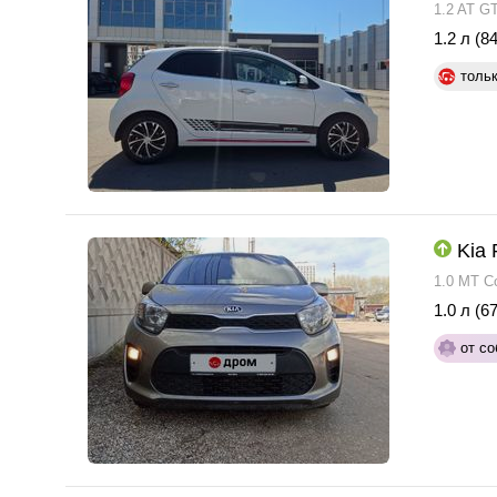
1.2 AT GT
1.2 л (84
толь
Kia 
1.0 MT C
1.0 л (67
от со