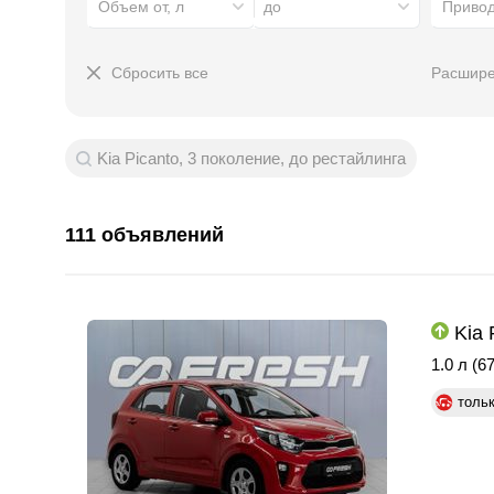
Объем от, л
до
Приво
Сбросить все
Расшире
Kia Picanto, 3 поколение, до рестайлинга
111 объявлений
Kia 
1.0 л (67
толь