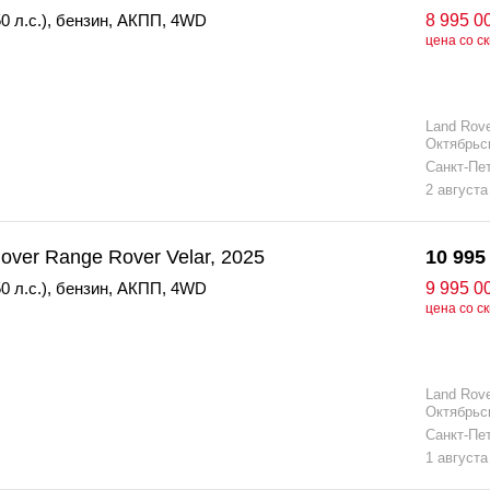
0 л.с.)
,
бензин
,
АКПП
,
4WD
8 995 0
цена со с
Land Rov
Октябрьс
Санкт-Пе
2 августа
over Range Rover Velar, 2025
10 995
0 л.с.)
,
бензин
,
АКПП
,
4WD
9 995 0
цена со с
Land Rov
Октябрьс
Санкт-Пе
1 августа