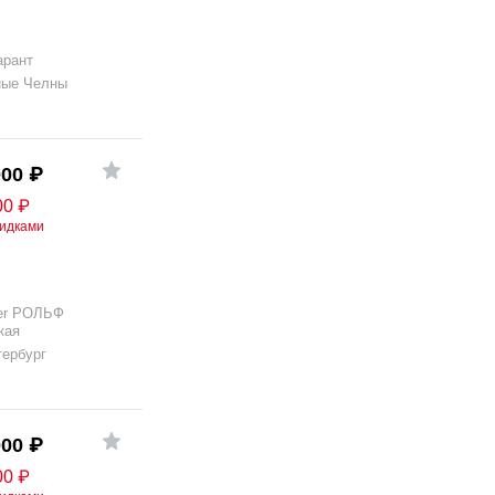
арант
ные Челны
000
₽
00
₽
кидками
er РОЛЬФ
кая
тербург
000
₽
00
₽