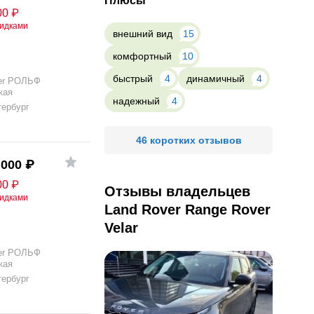
Плюсы
00
₽
кидками
внешний вид
15
комфортный
10
быстрый
4
динамичный
4
er РОЛЬФ
кая
надежный
4
тербург
46 коротких отзывов
 000
₽
00
₽
Отзывы владельцев
кидками
Land Rover Range Rover
Velar
er РОЛЬФ
кая
тербург