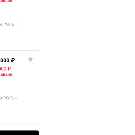
кидками
er РОЛЬФ
 000
₽
000
₽
кидками
er РОЛЬФ