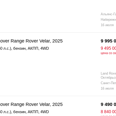
Альянс-Г
Набереж
16 июля
over Range Rover Velar, 2025
9 995 
0 л.с.)
,
бензин
,
АКПП
,
4WD
9 495 0
цена со с
Land Rov
Октябрьс
Санкт-Пе
16 июля
over Range Rover Velar, 2025
9 490 
0 л.с.)
,
бензин
,
АКПП
,
4WD
8 840 0