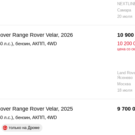
NEXTLIN
Самара
20 июля
over Range Rover Velar, 2026
10 900
0 л.с.)
,
бензин
,
АКПП
,
4WD
10 200 
цена со с
Land Rov
Ясенево
Москва
18 июля
over Range Rover Velar, 2025
9 700 
0 л.с.)
,
бензин
,
АКПП
,
4WD
только на Дроме