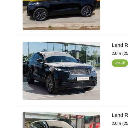
Land R
2.0 л (25
новый
Land R
2.0 л (25