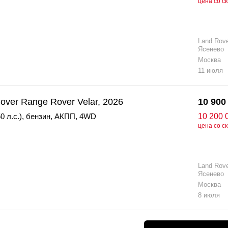
цена со с
Land Rov
Ясенево
Москва
11 июля
over Range Rover Velar, 2026
10 900
0 л.с.)
,
бензин
,
АКПП
,
4WD
10 200 
цена со с
Land Rov
Ясенево
Москва
8 июля