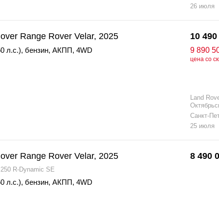
26 июля
over Range Rover Velar, 2025
10 490
0 л.с.)
,
бензин
,
АКПП
,
4WD
9 890 5
цена со с
Land Rov
Октябрьс
Санкт-Пе
25 июля
over Range Rover Velar, 2025
8 490 
P250 R-Dynamic SE
0 л.с.)
,
бензин
,
АКПП
,
4WD