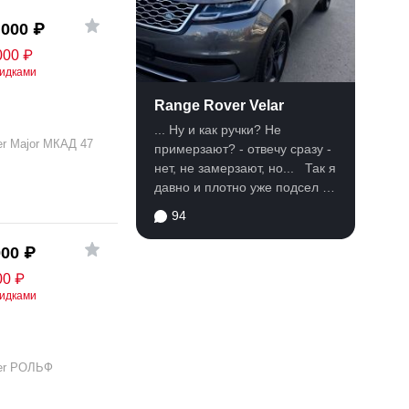
 000
₽
000
₽
кидками
Range Rover Velar
... Ну и как ручки? Не
er Major МКАД 47
примерзают? - отвечу сразу -
нет, не замерзают, но... Так я
давно и плотно уже подсел на
эту...
94
000
₽
00
₽
кидками
er РОЛЬФ