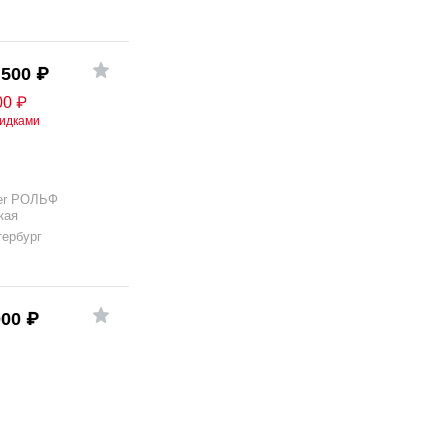
 500
₽
00
₽
кидками
er РОЛЬФ
кая
тербург
000
₽