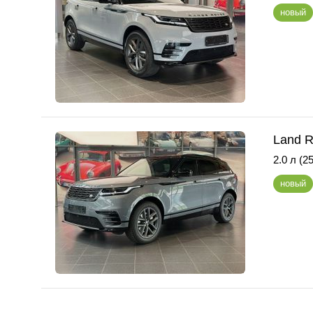
новый
Land R
2.0 л (25
новый