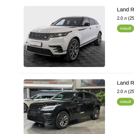
Land R
2.0 л (25
новый
Land R
2.0 л (25
новый