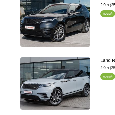
2.0 л (25
новый
Land R
2.0 л (25
новый