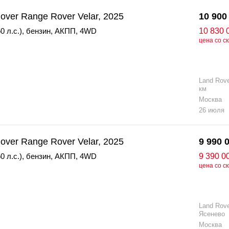
over Range Rover Velar, 2025
10 900
0 л.с.)
,
бензин
,
АКПП
,
4WD
10 830 
цена со с
Land Rov
км
Москва
26 июля
over Range Rover Velar, 2025
9 990 
0 л.с.)
,
бензин
,
АКПП
,
4WD
9 390 0
цена со с
Land Rov
Ясенево
Москва