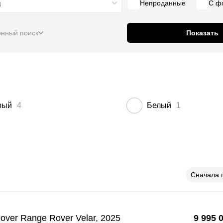
д
Непроданные
С ф
нный поиск
Показать
рый
4
Белый
1
Сначала 
over Range Rover Velar, 2025
9 995 