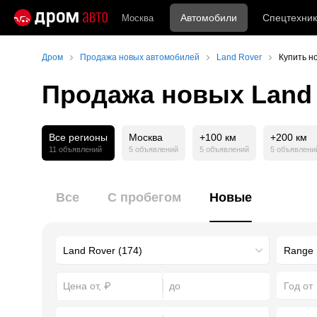
Автомобили
Спецтехник
Москва
Дром
Продажа новых автомобилей
Land Rover
Купить н
Продажа новых Land 
Все регионы
Москва
+100 км
+200 км
11 объявлений
5 объявлений
5 объявлений
5 объявлени
Все
С пробегом
Новые
Год от