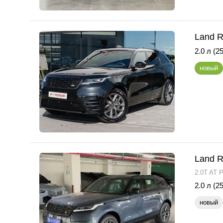
Land R
2.0 л (25
новый
Land R
2.0T AT 
2.0 л (25
новый