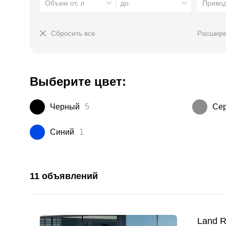
Объем от, л
до
Приво
Сбросить все
Расшире
Выберите цвет:
Черный
5
Се
Синий
1
11 объявлений
Land R