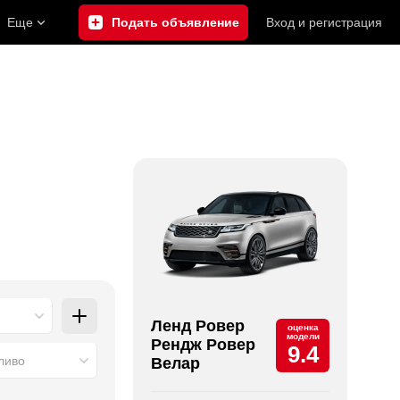
Еще
Подать объявление
Вход
и
регистрация
Ленд Ровер
оценка
модели
Рендж Ровер
9.4
ливо
Велар