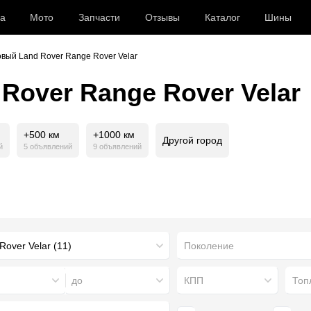
а
Мото
Запчасти
Отзывы
Каталог
Шины
овый Land Rover Range Rover Velar
Rover Range Rover Velar
+500 км
+1000 км
Другой город
й
5 объявлений
9 объявлений
Поколение
до
КПП
Топ