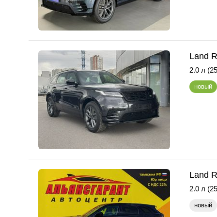
Land R
2.0 л (25
новый
Land R
2.0 л (25
новый