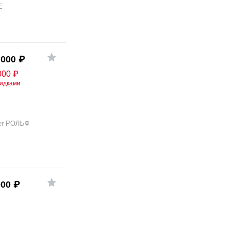
E
 000
₽
000
₽
кидками
er РОЛЬФ
000
₽