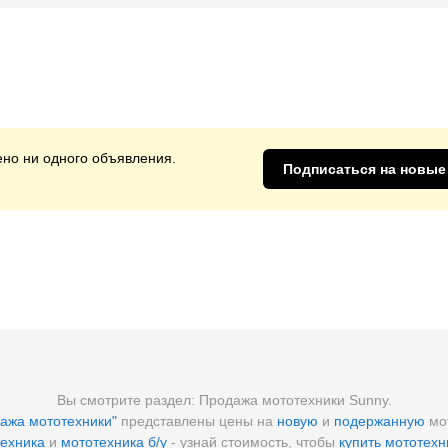
но ни одного объявления.
Подписаться на новые
Вы смотрите раздел: Продажа мототехники Sunny.
ажа мототехники"
представлены цены на
новую
и
подержанную
мот
ехника
и
мототехника б/у
- узнай стоимость, чтобы
купить мототехн