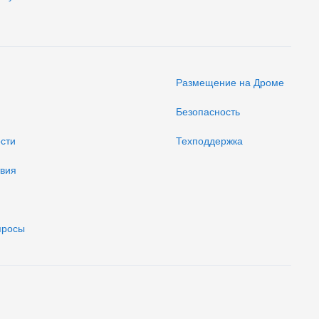
Размещение на Дроме
Безопасность
ости
Техподдержка
твия
просы