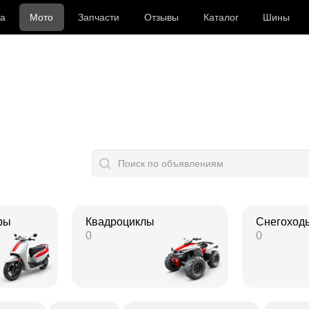
а
Мото
Запчасти
Отзывы
Каталог
Шины
ры
Квадроциклы
Снегоход
0
0