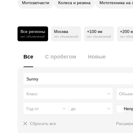
Мотозапчасти
Колеса и резина
Мототехника на 
Все регионы
Москва
+100 км
+200 
нет объявлений
нет объявлений
нет объявлений
нет объ
Все
С пробегом
Новые
Класс
Год от
до
Неп
Сбросить все
Расшире