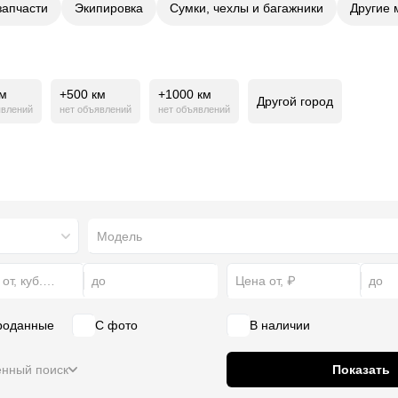
запчасти
Экипировка
Сумки, чехлы и багажники
Другие 
км
+500 км
+1000 км
Другой город
явлений
нет объявлений
нет объявлений
роданные
С фото
В наличии
нный поиск
Показать