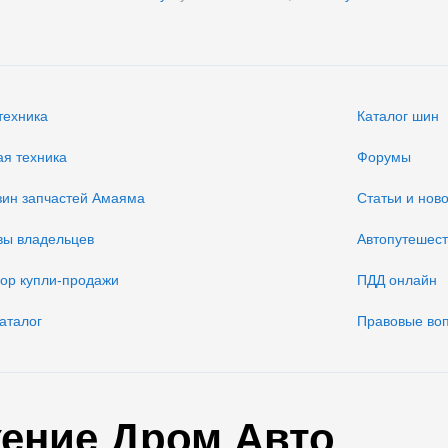
техника
Каталог шин
ая техника
Форумы
зин запчастей Амаяма
Статьи и нов
вы владельцев
Автопутешес
вор купли-продажи
ПДД онлайн
аталог
Правовые во
ение Дром Авто