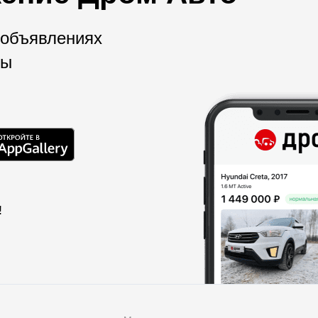
 объявлениях
мы
!