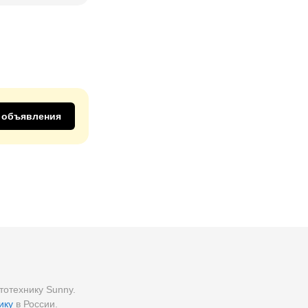
 объявления
отехнику Sunny.
ику
в России.