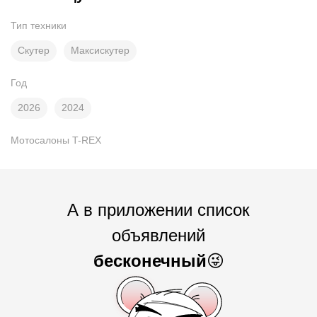
Тип техники
Скутер
Максискутер
Год
2026
2024
Мотосалоны T-REX
А в приложении список
объявлений
бесконечный
😜