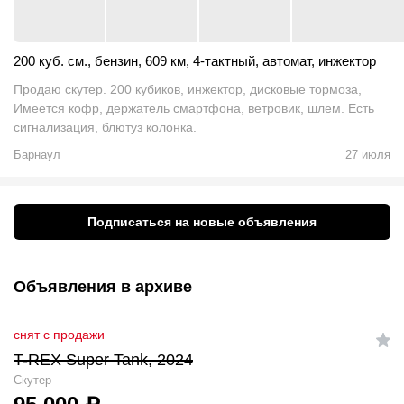
200 куб. см.
,
бензин
,
609 км
,
4-тактный
,
автомат
,
инжектор
Продаю скутер. 200 кубиков, инжектор, дисковые тормоза,
Имеется кофр, держатель смартфона, ветровик, шлем. Есть
сигнализация, блютуз колонка.
Барнаул
27 июля
Подписаться на новые объявления
Объявления в архиве
снят с продажи
T-REX Super Tank, 2024
Скутер