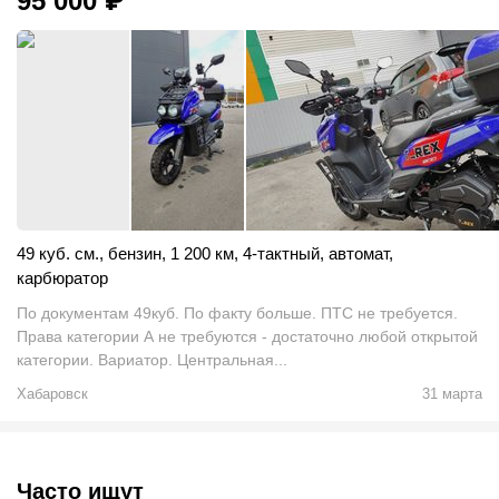
95 000
₽
49 куб. см.
,
бензин
,
1 200 км
,
4-тактный
,
автомат
,
карбюратор
По документам 49куб. По факту больше. ПТС не требуется.
Права категории А не требуются - достаточно любой открытой
категории. Вариатор. Центральная...
Хабаровск
31 марта
Часто ищут