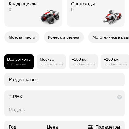
Квадроциклы
Снегоходы
0
0
Мотозапчасти
Колеса и резина
Мототехника на за
Все регионы
Москва
+100 км
+200 км
1 объявление
нет объявлений
нет объявлений
нет объявлений
Раздел, класс
T-REX
Модель
Год
Цена
Параметры