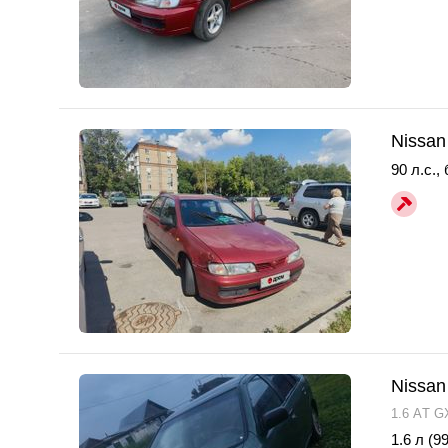
Nissan
90 л.с.
,
Nissan
1.6 АT G
1.6 л (99