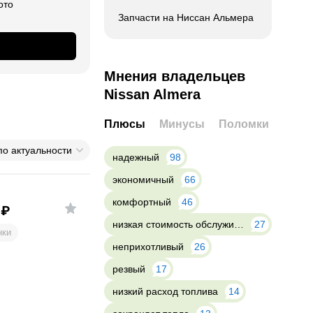
ото
Запчасти на Ниссан Альмера
Мнения владельцев
Nissan Almera
Плюсы
Минусы
Поломки
по актуальности
надежный
98
экономичный
66
комфортный
46
₽
низкая стоимость обслуживания
27
нки
неприхотливый
26
резвый
17
низкий расход топлива
14