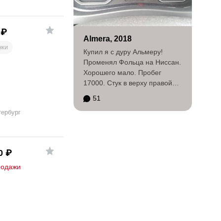
₽
Almera, 2018
нки
Купил я с дуру Альмеру!
Променял Фольца на Ниссан.
Хорошего мало. Пробег
17000. Стук в верху правой
стойки. Жрёт в городе 15, в...
51
тербург
0
₽
родажи