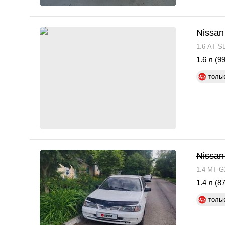
Nissan
1.6 АT S
1.6 л (99
толь
Nissan
1.4 MT G
1.4 л (87
толь