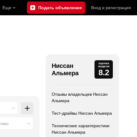
Еще
Подать объявление
Вход
и
регистрация
оценка
Ниссан
модели
8.2
Альмера
Отзывы владельцев Ниссан
Альмера
Тест-драйвы Ниссан Альмера
ливо
Технические характеристики
Ниссан Альмера