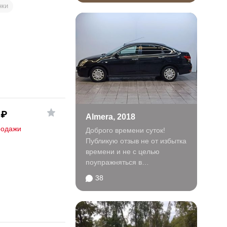
нки
₽
Almera, 2018
родажи
Доброго времени суток!
Публикую отзыв не от избытка
времени и не с целью
поупражняться в
писательском искусстве. Сам
38
бываю...