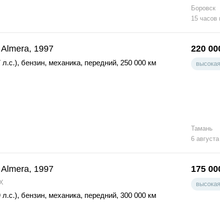
Боровск
15 часов
 Almera, 1997
220 00
 л.с.)
,
бензин
,
механика
,
передний
,
250 000 км
высокая
Тамань
6 августа
 Almera, 1997
175 00
X
высокая
 л.с.)
,
бензин
,
механика
,
передний
,
300 000 км