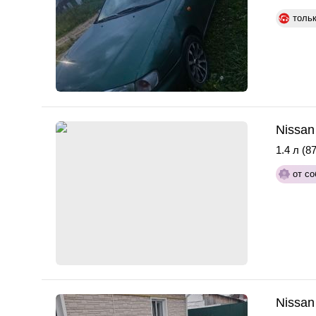
толь
Nissan
1.4 л (87
от со
Nissan