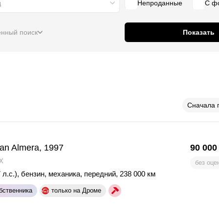
д
Непроданные
С ф
нный поиск
Показать
Сначала 
an Almera, 1997
90 000
X
без оце
 л.с.)
,
бензин
,
механика
,
передний
,
238 000 км
бственника
только на Дроме