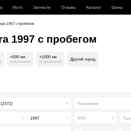
а
Мото
Запчасти
Отзывы
Каталог
Шины
ера 1997 с пробегом
ra 1997 с пробегом
+500 км
+1000 км
Другой город
й
9 объявлений
15 объявлений
Поколение
1997
КПП
Топ