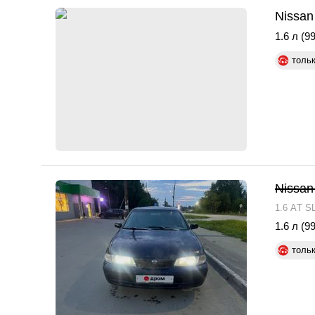
Nissan
1.6 л (99
толь
Nissan
1.6 АT S
1.6 л (99
толь