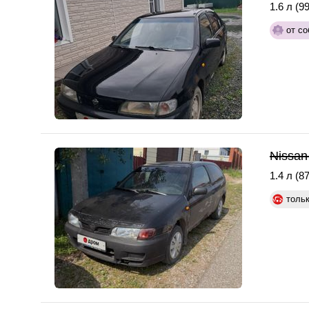
1.6 л (99
от со
Nissan
1.4 л (87
толь