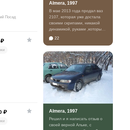
Almera, 1997
В мае 2013 года продал ваз
2107, которая уже достала
ий Посад
своими скрипами, никакой
динамикой, руками ,которые
затекали и болели в...
22
₽
нки
Almera, 1997
0
₽
Решил и я написать отзыв о
нки
своей верной Альке, с