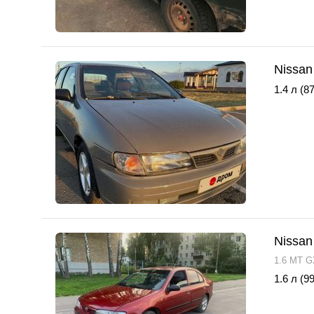
Nissan
1.4 л (87
Nissan
1.6 MT G
1.6 л (99