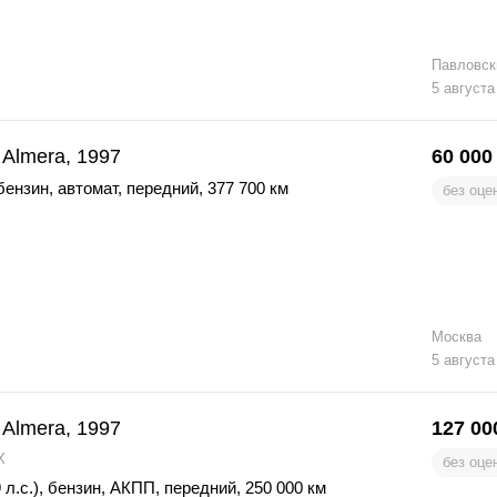
Павловск
5 августа
 Almera, 1997
60 000
бензин
,
автомат
,
передний
,
377 700 км
без оце
Москва
5 августа
 Almera, 1997
127 00
X
без оце
 л.с.)
,
бензин
,
АКПП
,
передний
,
250 000 км