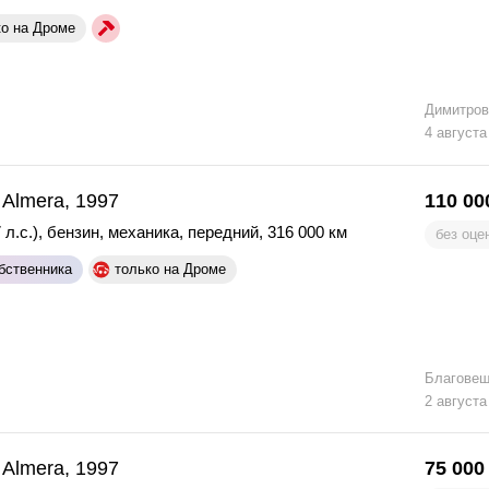
ко на Дроме
Димитров
4 августа
 Almera, 1997
110 00
 л.с.)
,
бензин
,
механика
,
передний
,
316 000 км
без оце
бственника
только на Дроме
Благовещ
2 августа
 Almera, 1997
75 000