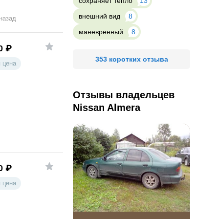
сохраняет тепло
13
внешний вид
8
 назад
маневренный
8
0
₽
353 коротких отзыва
 цена
Отзывы владельцев
Nissan Almera
0
₽
 цена