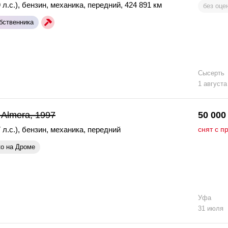
 л.с.)
,
бензин
,
механика
,
передний
,
424 891 км
без оце
бственника
Сысерть
1 августа
 Almera, 1997
50 000
 л.с.)
,
бензин
,
механика
,
передний
снят с п
ко на Дроме
Уфа
31 июля