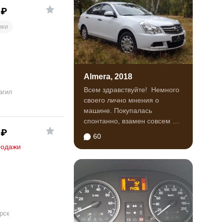
₽
нки
Almera, 2018
Всем здравствуйте! Немного
агил
своего лично мнения о
машине. Покупалась
спонтанно, взамен совсем не
понравившегося Датсун Он
₽
60
ДО...
родажи
рск