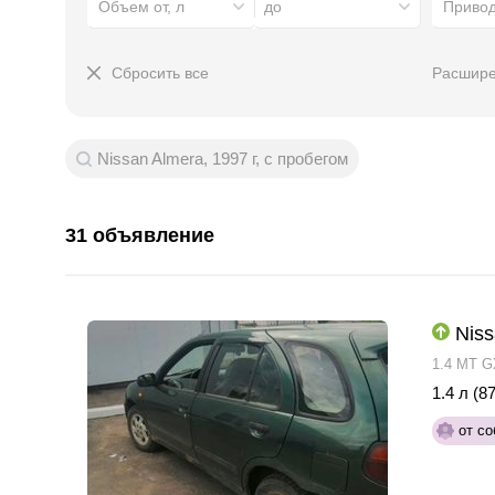
Объем от, л
до
Приво
Сбросить все
Расшире
Nissan Almera, 1997 г, с пробегом
31 объявление
Niss
1.4 MT G
1.4 л (87
от со