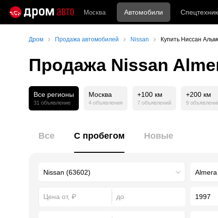
Автомобили
Спецтехник
Москва
Дром
Продажа автомобилей
Nissan
Купить Ниссан Альм
Продажа Nissan Alme
Все регионы
Москва
+100 км
+200 км
31 объявление
4 объявления
7 объявлений
9 объявлени
Все
С пробегом
Новые
1997