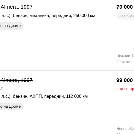
 Almera, 1997
70 000
 л.с.)
,
бензин
,
механика
,
передний
,
250 000 км
без оце
ко на Дроме
Нижний Т
29 июля
 Almera, 1997
99 000
LX
снят с п
 л.с.)
,
бензин
,
АКПП
,
передний
,
112 000 км
ко на Дроме
Новосиби