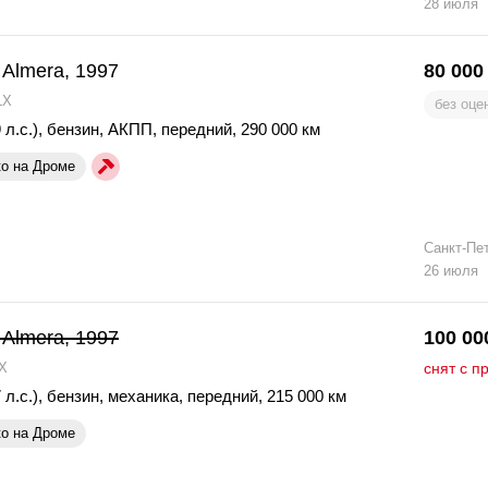
28 июля
 Almera, 1997
80 000
LX
без оце
 л.с.)
,
бензин
,
АКПП
,
передний
,
290 000 км
ко на Дроме
Санкт-Пе
26 июля
 Almera, 1997
100 00
X
снят с п
 л.с.)
,
бензин
,
механика
,
передний
,
215 000 км
ко на Дроме