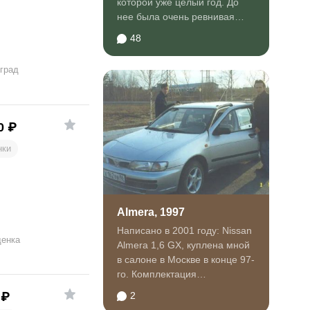
которой уже целый год. До
нее была очень ревнивая
ВАЗ-2105, с которой жил
48
рука...
град
0
₽
нки
Almera, 1997
Написано в 2001 году: Nissan
енка
Almera 1,6 GX, куплена мной
в салоне в Москве в конце 97-
го. Комплектация
минимальная: передний...
₽
2