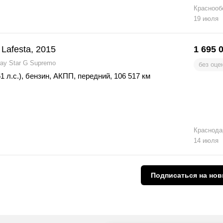
Краснооб
19 июля
 Lafesta, 2015
1 695 
way Star G Supremo
без оце
1 л.с.)
,
бензин
,
АКПП
,
передний
,
106 517 км
Краснода
14 июля
Подписаться
на нов