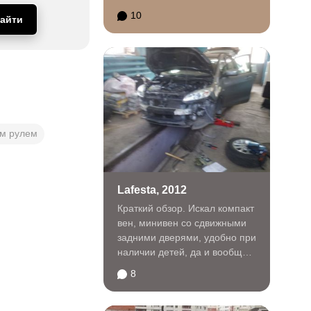
касаясь амортизаторов(х.....
10
айти
ым рулем
Lafesta, 2012
Краткий обзор. Искал компакт
вен, минивен со сдвижными
задними дверями, удобно при
наличии детей, да и вообще
удобно...
8