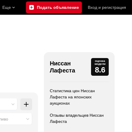
Еще
Подать объявление
Вход
и
регистрация
оценка
Ниссан
модели
8.6
Лафеста
Статистика цен Ниссан
Лафеста на японских
аукционах
Отзывы владельцев Ниссан
ливо
Лафеста