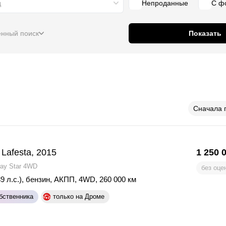
д
Непроданные
С ф
нный поиск
Показать
Сначала 
 Lafesta, 2015
1 250 
way Star 4WD
без оце
9 л.с.)
,
бензин
,
АКПП
,
4WD
,
260 000 км
бственника
только на Дроме