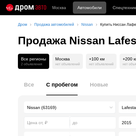
Автомобили
Спецтехник
Москва
Дром
Продажа автомобилей
Nissan
Купить Ниссан Лафе
Продажа Nissan Lafes
Все регионы
Москва
+100 км
+200 
2 объявления
нет объявлений
нет объявлений
нет объ
Все
С пробегом
Новые
2015