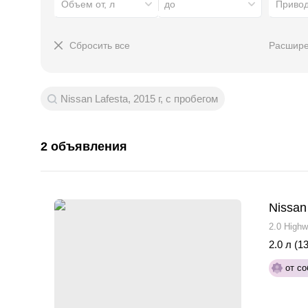
Объем от, л
до
Приво
Сбросить все
Расшире
Nissan Lafesta, 2015 г, с пробегом
2 объявления
Nissan
2.0 High
2.0 л (13
от со