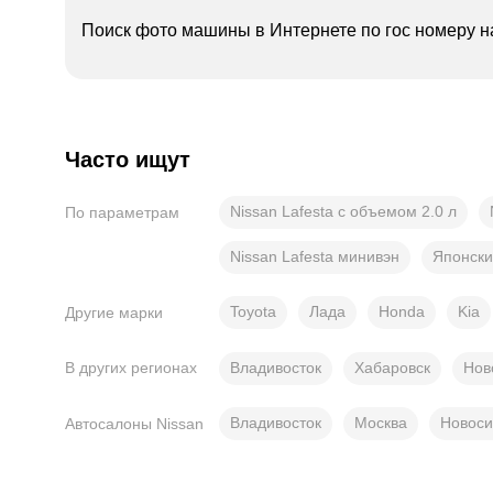
Поиск фото машины в Интернете по гос номеру н
Часто ищут
Nissan Lafesta с объемом 2.0 л
По параметрам
Nissan Lafesta минивэн
Японски
Toyota
Лада
Honda
Kia
Другие марки
Владивосток
Хабаровск
Нов
В других регионах
Владивосток
Москва
Новоси
Автосалоны Nissan