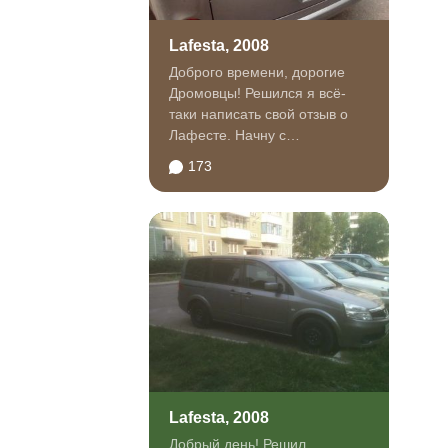
Lafesta, 2008
Доброго времени, дорогие
Дромовцы! Решился я всё-
таки написать свой отзыв о
Лафесте. Начну с
предистории. До Лафесты я
173
владел...
Lafesta, 2008
Добрый день! Решил