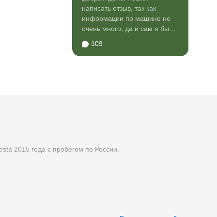
написать отзыв, так как
информации по машине не
очень много, да и сам я был
перед выбором когда
109
приценивался...
esta 2015 года с пробегом по России.