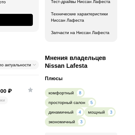
Тест-драйвы Ниссан Лафеста
ото
Технические характеристики
Ниссан Лафеста
Запчасти на Ниссан Лафеста
Мнения владельцев
по актуальности
Nissan Lafesta
Плюсы
000
₽
комфортный
8
нки
просторный салон
5
динамичный
4
мощный
3
экономичный
3