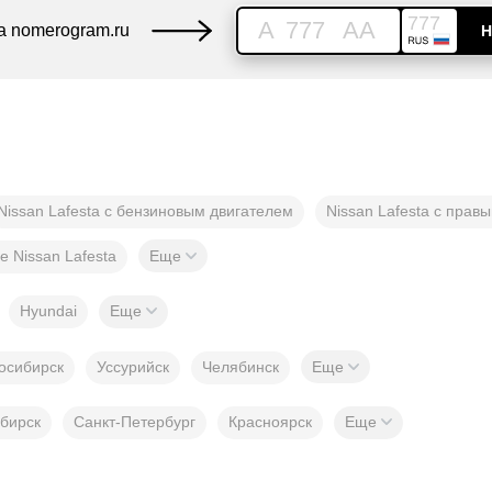
777
A
777
AA
а nomerogram.ru
Н
Nissan Lafesta с бензиновым двигателем
Nissan Lafesta с прав
е Nissan Lafesta
Еще
Hyundai
Еще
осибирск
Уссурийск
Челябинск
Еще
бирск
Санкт-Петербург
Красноярск
Еще