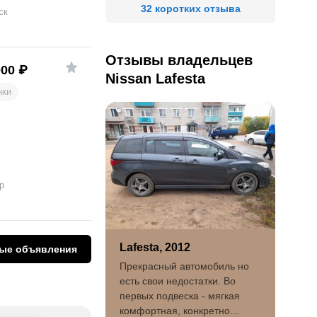
32 коротких отзыва
ск
Отзывы владельцев
000
₽
Nissan Lafesta
нки
р
Lafesta, 2012
ые объявления
Прекрасный автомобиль но
есть свои недостатки. Во
первых подвеска - мягкая
комфортная, конкретно