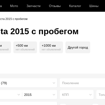
а
Мото
Запчасти
Отзывы
Каталог
Шины
ста 2015 с пробегом
ta 2015 с пробегом
км
+500 км
+1000 км
Другой город
явлений
нет объявлений
нет объявлений
Поколение
2015
КПП
Топ