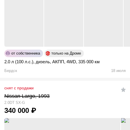
от собственника
только на Дроме
2.0 л (100 л.с.)
,
дизель
,
АКПП
,
4WD
,
335 000 км
Бердск
18 июля
снят с продажи
Nissan Largo, 1993
2.0DT SX-G
340 000
₽