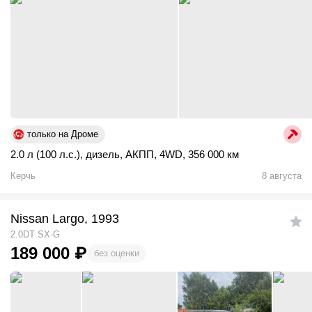
только на Дроме
2.0 л (100 л.с.)
,
дизель
,
АКПП
,
4WD
,
356 000 км
Керчь
8 августа
Nissan Largo, 1993
2.0DT SX-G
189 000
₽
без оценки