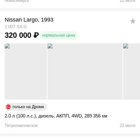
Новосибирск
22 июля
Nissan Largo, 1993
2.0DT SX-G
320 000
₽
нормальная цена
только на Дроме
2.0 л (100 л.с.)
,
дизель
,
АКПП
,
4WD
,
289 356 км
Петропавловское
22 июля