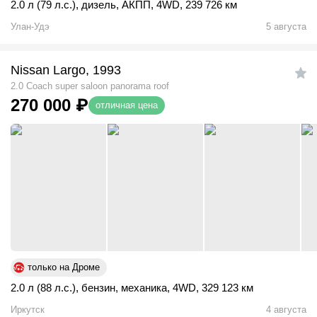
2.0 л (79 л.с.)
,
дизель
,
АКПП
,
4WD
,
239 726 км
Улан-Удэ
5 августа
Nissan Largo, 1993
2.0 Coach super saloon panorama roof
270 000
₽
отличная цена
только на Дроме
2.0 л (88 л.с.)
,
бензин
,
механика
,
4WD
,
329 123 км
Иркутск
4 августа