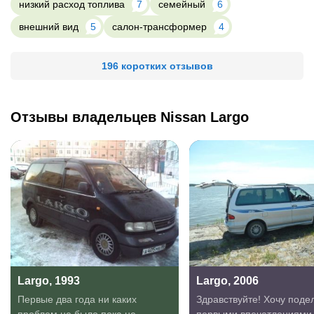
низкий расход топлива
7
семейный
6
внешний вид
5
салон-трансформер
4
196 коротких отзывов
Отзывы владельцев Nissan Largo
Largo, 1993
Largo, 2006
Первые два года ни каких
Здравствуйте! Хочу поде