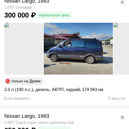
Nissan Largo, 1993
2.0DT Grandage
300 000
₽
нормальная цена
только на Дроме
2.0 л (100 л.с.)
,
дизель
,
АКПП
,
задний
,
174 943 км
Благовещенск
3 августа
Nissan Largo, 1993
2.0DT Coach super saloon panorama roof