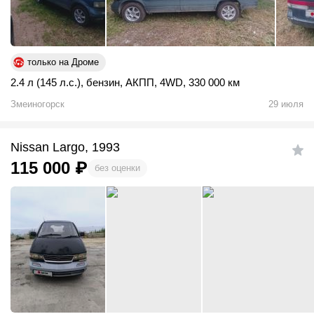
только на Дроме
2.4 л (145 л.с.)
,
бензин
,
АКПП
,
4WD
,
330 000 км
Змеиногорск
29 июля
Nissan Largo, 1993
115 000
₽
без оценки