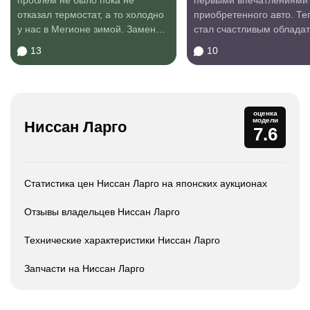
проблем не было пока не
первыми впечатлениями 
отказал термостат, а то холодно
приобретенного авто. Те
у нас в Мегионе зимой. Заменил
стал счастливым облада
термостат...
Largo...
13
10
оценка
модели
Ниссан Ларго
7.6
Статистика цен Ниссан Ларго на японских аукционах
Отзывы владельцев Ниссан Ларго
Технические характеристики Ниссан Ларго
Запчасти на Ниссан Ларго