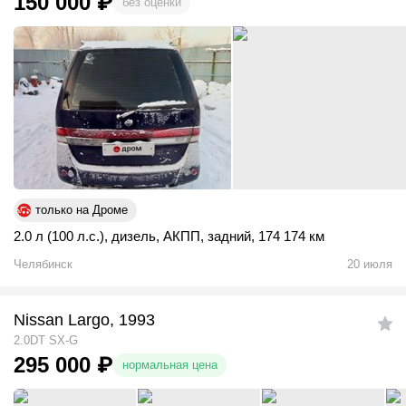
150 000
₽
без оценки
только на Дроме
2.0 л (100 л.с.)
,
дизель
,
АКПП
,
задний
,
174 174 км
Челябинск
20 июля
Nissan Largo, 1993
2.0DT SX-G
295 000
₽
нормальная цена