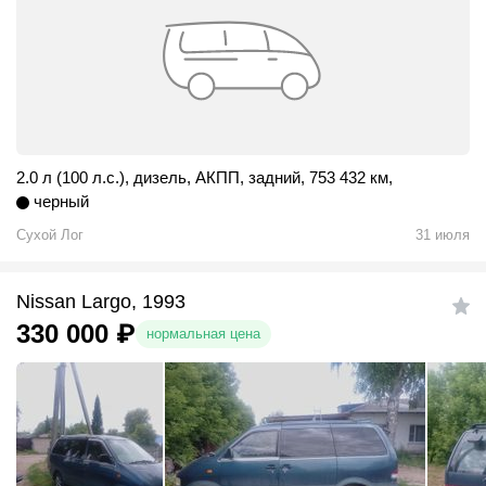
2.0 л (100 л.с.)
,
дизель
,
АКПП
,
задний
,
753 432 км
,
черный
Сухой Лог
31 июля
Nissan Largo, 1993
330 000
₽
нормальная цена