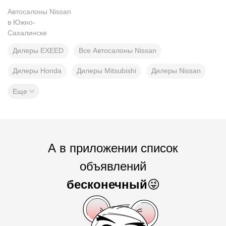
Автосалоны Nissan
в Южно-
Сахалинске
Дилеры EXEED
Все Автосалоны Nissan
Дилеры Honda
Дилеры Mitsubishi
Дилеры Nissan
Еще
А в приложении список
объявлений
бесконечный
😜