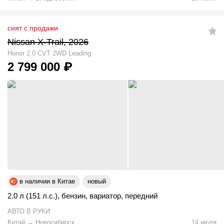
снят с продажи
Nissan X-Trail, 2026
Honor 2.0 CVT 2WD Leading
2 799 000
₽
в наличии в Китае
новый
2.0 л (151 л.с.)
,
бензин
,
вариатор
,
передний
АВТО В РУКИ
Китай
→
Новосибирск
14 июля