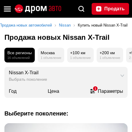
Продать
Продажа новых автомобилей
Nissan
Купить новый Nissan X-Trail
Продажа новых Nissan X-Trail
Все регионы
Москва
+100 км
+200 км
+
16 объявлений
1 объявление
1 объявление
1 объявление
2
Nissan X-Trail
Выбрать поколение
1
Год
Цена
Параметры
Выберите поколение: