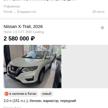
Рафимпорт
Китай
→
Владивосток
28 июля
Nissan X-Trail, 2026
Honor 2.0 CVT 2WD Leading
2 580 000
₽
в наличии в Китае
новый
2.0 л (151 л.с.)
,
бензин
,
вариатор
,
передний