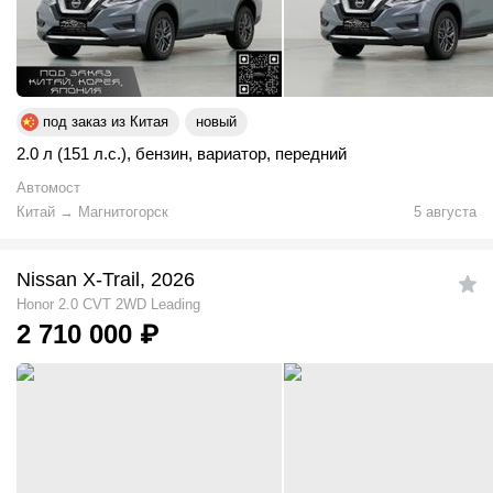
под заказ из Китая
новый
2.0 л (151 л.с.)
,
бензин
,
вариатор
,
передний
Автомост
Китай
→
Магнитогорск
5 августа
Nissan X-Trail, 2026
Honor 2.0 CVT 2WD Leading
2 710 000
₽