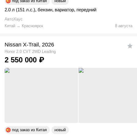
под заказ из Китая
новый
2.0 л (151 л.с.)
,
бензин
,
вариатор
,
передний
АвтоХаус
Китай
→
Красноярск
8 августа
Nissan X-Trail, 2026
Honor 2.0 CVT 2WD Leading
2 550 000
₽
под заказ из Китая
новый