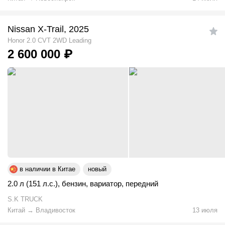
Nissan X-Trail, 2025
Honor 2.0 CVT 2WD Leading
2 600 000
₽
в наличии в Китае
новый
2.0 л (151 л.с.)
,
бензин
,
вариатор
,
передний
S.K TRUCK
Китай
→
Владивосток
13 июля