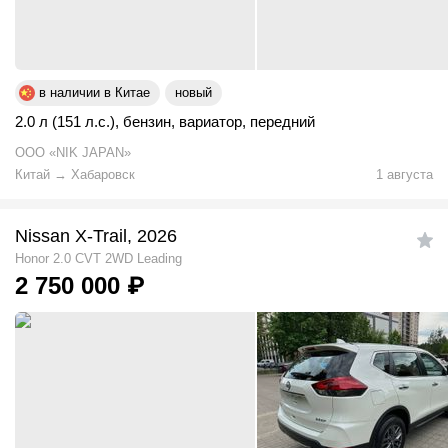
в наличии в Китае
новый
2.0 л (151 л.с.)
,
бензин
,
вариатор
,
передний
ООО «NIK JAPAN»
Китай
→
Хабаровск
1 августа
Nissan X-Trail, 2026
Honor 2.0 CVT 2WD Leading
2 750 000
₽