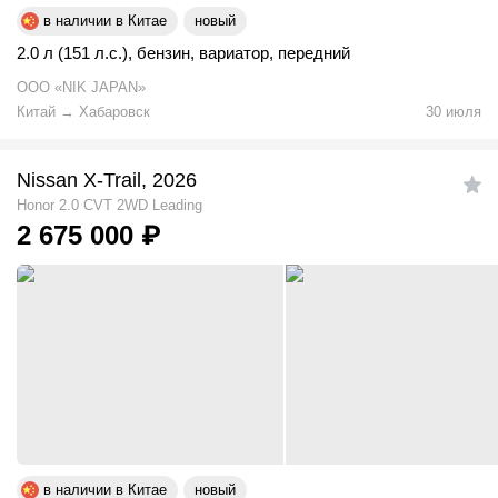
в наличии в Китае
новый
2.0 л (151 л.с.)
,
бензин
,
вариатор
,
передний
ООО «NIK JAPAN»
Китай
→
Хабаровск
30 июля
Nissan X-Trail, 2026
Honor 2.0 CVT 2WD Leading
2 675 000
₽
в наличии в Китае
новый