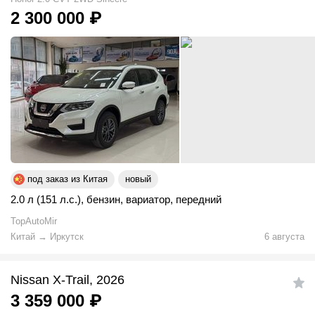
2 300 000
₽
под заказ из Китая
новый
2.0 л (151 л.с.)
,
бензин
,
вариатор
,
передний
TopAutoMir
Китай
→
Иркутск
6 августа
Nissan X-Trail, 2026
3 359 000
₽