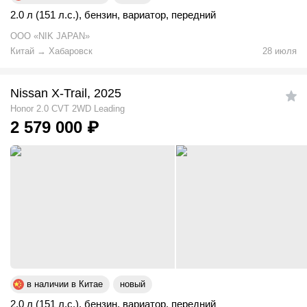
2.0 л (151 л.с.)
,
бензин
,
вариатор
,
передний
ООО «NIK JAPAN»
Китай
→
Хабаровск
28 июля
Nissan X-Trail, 2025
Honor 2.0 CVT 2WD Leading
2 579 000
₽
в наличии в Китае
новый
2.0 л (151 л.с.)
,
бензин
,
вариатор
,
передний