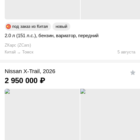
под заказ из Китая
новый
2.0 л (151 л.с.)
,
бензин
,
вариатор
,
передний
ZКарс (ZCars)
Китай
→
Томск
5 августа
Nissan X-Trail, 2026
2 950 000
₽