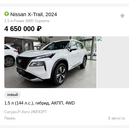
Nissan X-Trail, 2024
1.5 e-Power 4WD Supreme
4 650 000
₽
новый
1.5 л (144 л.с.)
,
гибрид
,
АКПП
,
4WD
Сатурн-Р-Авто ИМПОРТ
Пермь
8 августа