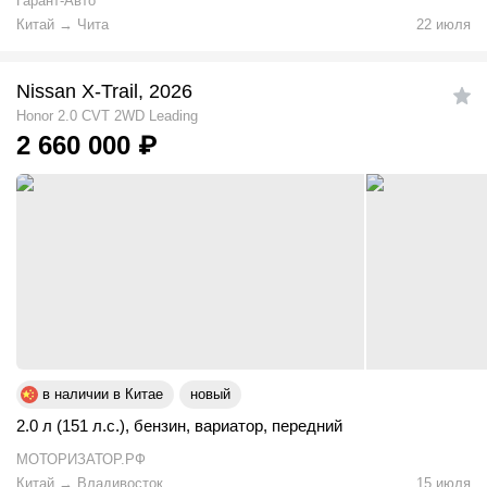
Гарант-Авто
Китай
→
Чита
22 июля
Nissan X-Trail, 2026
Honor 2.0 CVT 2WD Leading
2 660 000
₽
в наличии в Китае
новый
2.0 л (151 л.с.)
,
бензин
,
вариатор
,
передний
МОТОРИЗАТОР.РФ
Китай
→
Владивосток
15 июля