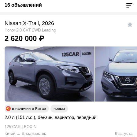
16 объявлений
Nissan X-Trail, 2026
Honor 2.0 CVT 2WD Leading
2 620 000
₽
в наличии в Китае
новый
2.0 л (151 л.с.)
,
бензин
,
вариатор
,
передний
125 CAR | BOXIN
Китай
→
Владивосток
8 августа