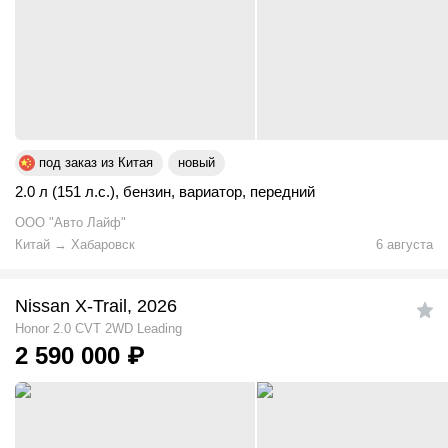
под заказ из Китая
новый
2.0 л (151 л.с.)
,
бензин
,
вариатор
,
передний
ООО "Авто Лайф"
Китай
→
Хабаровск
6 августа
Nissan X-Trail, 2026
Honor 2.0 CVT 2WD Leading
2 590 000
₽