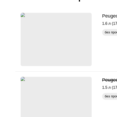
Peugeo
1.6 л (17
без про
Peugeo
1.5 л (17
без про