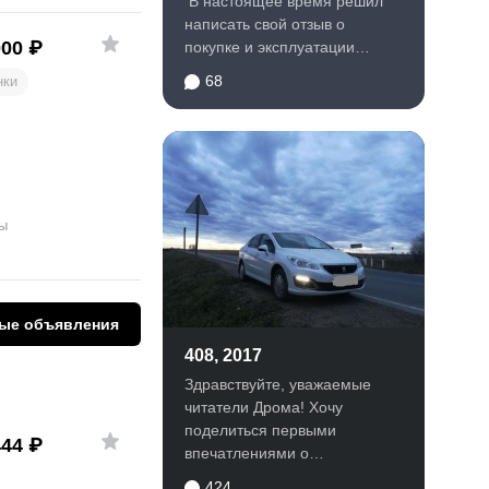
В настоящее время решил
написать свой отзыв о
000
₽
покупке и эксплуатации
данного...
68
нки
ы
ые объявления
408, 2017
Здравствуйте, уважаемые
читатели Дрома! Хочу
поделиться первыми
444
₽
впечатлениями о
рестайлинговом 408-м.
424