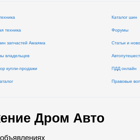
техника
Каталог шин
ая техника
Форумы
зин запчастей Амаяма
Статьи и нов
вы владельцев
Автопутешес
вор купли-продажи
ПДД онлайн
аталог
Правовые во
ение Дром Авто
 объявлениях