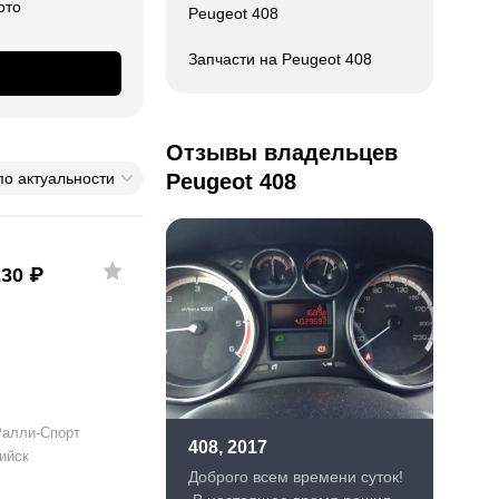
ото
Peugeot 408
Запчасти на Peugeot 408
Отзывы владельцев
по актуальности
Peugeot 408
230
₽
Ралли-Спорт
408, 2017
ийск
Доброго всем времени суток!