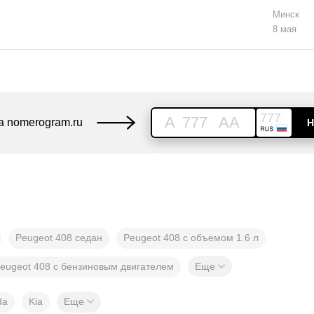
Минск
8 мая
777
A
777
AA
а nomerogram.ru
Н
Peugeot 408 седан
Peugeot 408 с объемом 1.6 л
eugeot 408 с бензиновым двигателем
Еще
da
Kia
Еще