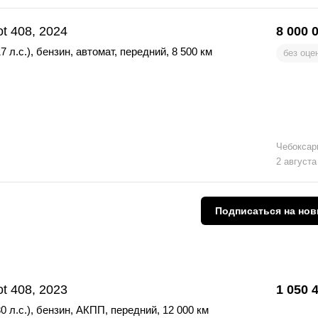
t 408, 2024
8 000 
7 л.с.)
,
бензин
,
автомат
,
передний
,
8 500 км
без оце
Чебоксар
2 августа
Подписаться
на нов
t 408, 2023
1 050 
0 л.с.)
,
бензин
,
АКПП
,
передний
,
12 000 км