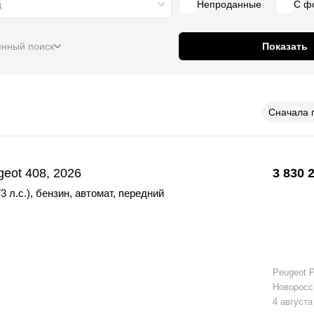
д
Непроданные
С ф
нный поиск
Показать
Сначала 
eot 408, 2026
3 830 
3 л.с.)
,
бензин
,
автомат
,
передний
Peugeot 
Новоросс
4 августа