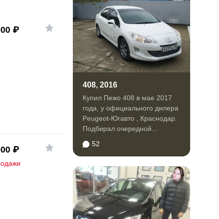
000
₽
408, 2016
Купил Пежо 408 в мае 2017
года, у официального дилера
Peugeot-Югавто , Краснодар.
Подбирал очередной
автомобиль исходя из...
52
000
₽
родажи