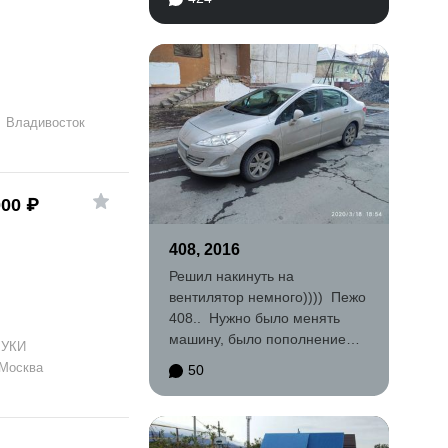
Выбор. Откатав...
→
Владивосток
000
₽
408, 2016
Решил накинуть на
вентилятор немного)))) Пежо
408.. Нужно было менять
машину, было пополнение
РУКИ
семьи Акцент уже был...
Москва
50