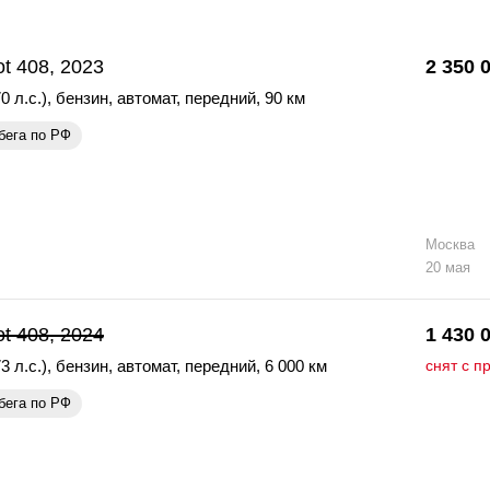
t 408, 2023
2 350 
0 л.с.)
,
бензин
,
автомат
,
передний
,
90 км
бега по РФ
Москва
20 мая
t 408, 2024
1 430 
3 л.с.)
,
бензин
,
автомат
,
передний
,
6 000 км
снят с п
бега по РФ