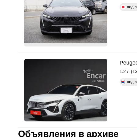
под з
Peugeo
1.2 л (13
под з
Объявления в архиве