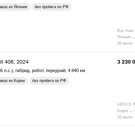
аказ из Японии
без пробега по РФ
Buy Auto
Япония
30 июля
t 408, 2024
3 230 
6 л.с.)
,
гибрид
,
робот
,
передний
,
4 840 км
аказ из Кореи
без пробега по РФ
АВТО В 
Корея
→
16 июля