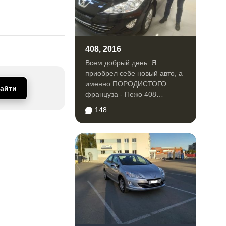
408, 2016
Всем добрый день. Я
приобрел себе новый авто, а
именно ПОРОДИСТОГО
айти
француза - Пежо 408
турбовый на автомате,
148
комплектация стайл...