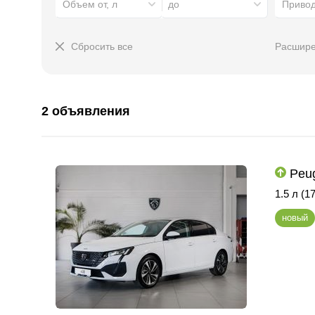
Объем от, л
до
Приво
Сбросить все
Расшире
2 объявления
Peug
1.5 л (17
новый