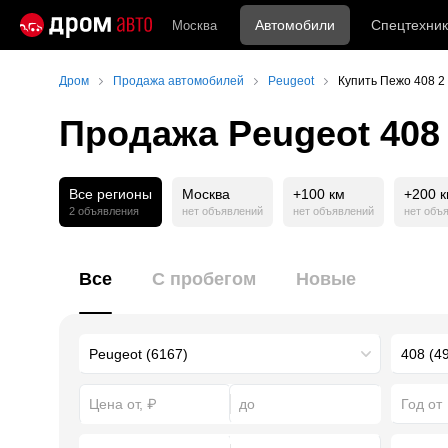
Автомобили
Спецтехник
Москва
Дром
Продажа автомобилей
Peugeot
Купить Пежо 408 2
Продажа Peugeot 408
Все регионы
Москва
+100 км
+200 
2 объявления
нет объявлений
нет объявлений
нет объ
Все
С пробегом
Новые
Год от