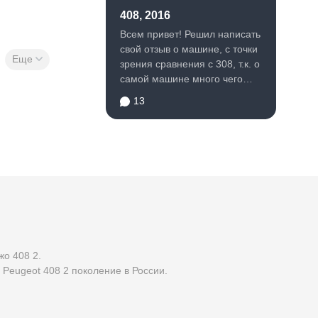
408, 2016
Всем привет! Решил написать
свой отзыв о машине, с точки
Еще
зрения сравнения с 308, т.к. о
самой машине много чего
написано, как о...
13
о 408 2.
ь Peugeot 408 2 поколение в России.