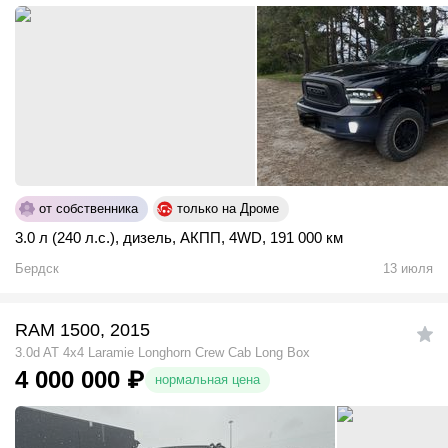
от собственника
только на Дроме
3.0 л (240 л.с.)
,
дизель
,
АКПП
,
4WD
,
191 000 км
Бердск
13 июля
RAM 1500, 2015
3.0d AT 4x4 Laramie Longhorn Crew Cab Long Box
4 000 000
₽
нормальная цена