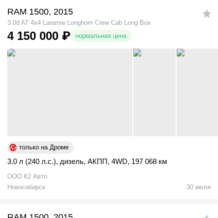
RAM 1500, 2015
3.0d AT 4x4 Laramie Longhorn Crew Cab Long Box
4 150 000
₽
нормальная цена
только на Дроме
3.0 л (240 л.с.)
,
дизель
,
АКПП
,
4WD
,
197 068 км
OOO К2 Авто
Новосибирск
30 июля
RAM 1500, 2015