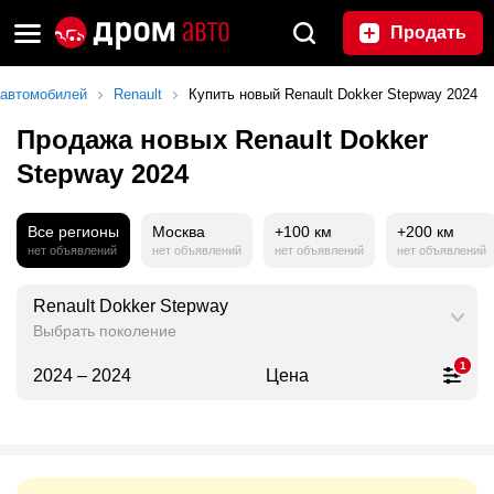
Продать
 автомобилей
Renault
Купить новый Renault Dokker Stepway 2024
Продажа новых Renault Dokker
Stepway 2024
Все регионы
Москва
+100 км
+200 км
нет объявлений
нет объявлений
нет объявлений
нет объявлений
Renault Dokker Stepway
Выбрать поколение
1
2024 – 2024
Цена