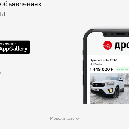
 объявлениях
мы
!
Модели авто