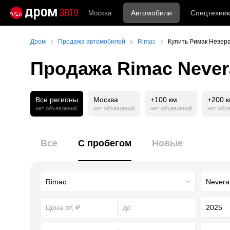
Автомобили
Спецтехник
Москва
Дром
Продажа автомобилей
Rimac
Купить Римак Невера
Продажа Rimac Never
Все регионы
Москва
+100 км
+200 
нет объявлений
нет объявлений
нет объявлений
нет объ
Все
С пробегом
Новые
2025