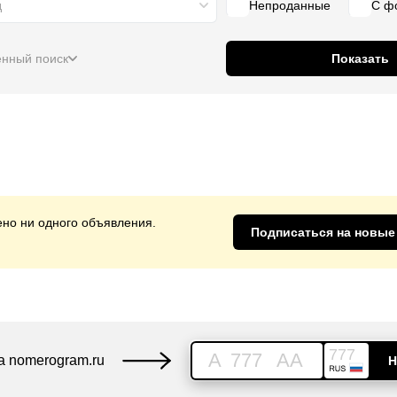
д
Непроданные
С ф
нный поиск
Показать
но ни одного объявления.
Подписаться на новые
777
A
777
AA
а nomerogram.ru
Н