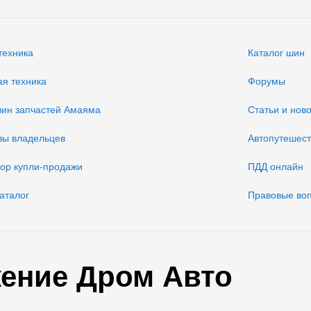
техника
Каталог шин
ая техника
Форумы
зин запчастей Амаяма
Статьи и нов
вы владельцев
Автопутешес
вор купли-продажи
ПДД онлайн
аталог
Правовые во
ение Дром Авто