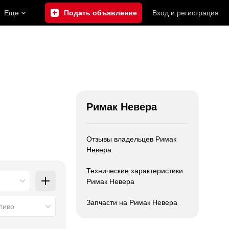
Еще
Подать объявление
Вход
и
регистрация
Римак Невера
Отзывы владельцев Римак
Невера
Технические характеристики
Римак Невера
Запчасти на Римак Невера
ливо