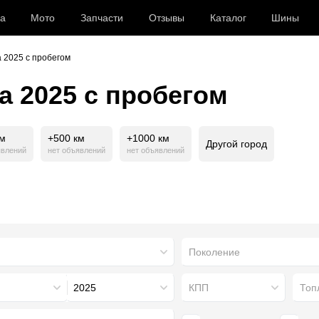
а
Мото
Запчасти
Отзывы
Каталог
Шины
 2025 с пробегом
a 2025 с пробегом
км
+500 км
+1000 км
Другой город
явлений
нет объявлений
нет объявлений
Поколение
2025
КПП
Топ