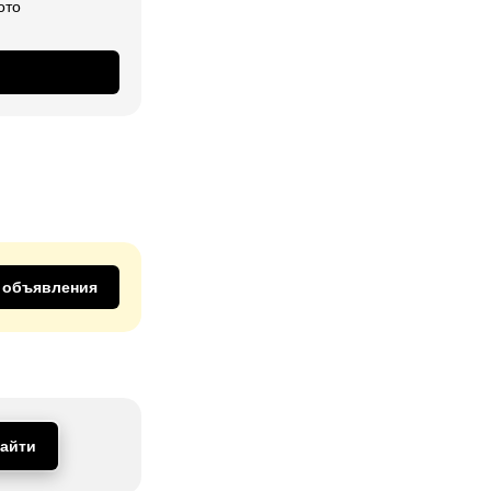
ото
 объявления
айти