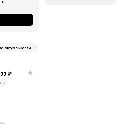
ото
по актуальности
000
₽
нки
рск