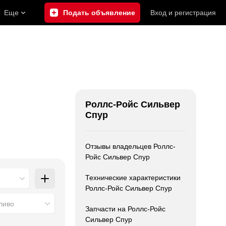
Еще
Подать объявление
Вход
и
регистрация
Роллс-Ройс Сильвер
Спур
Отзывы владельцев Роллс-
Ройс Сильвер Спур
Технические характеристики
Роллс-Ройс Сильвер Спур
ливо
Запчасти на Роллс-Ройс
Сильвер Спур