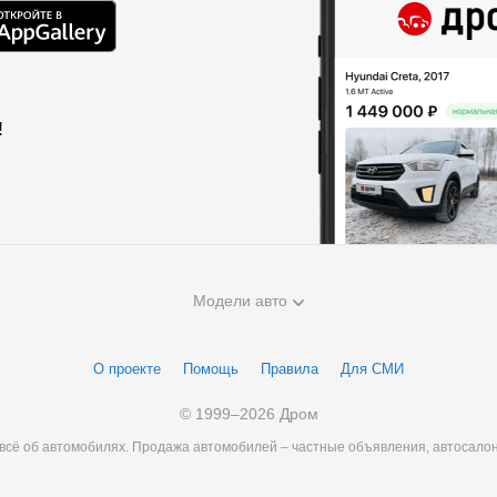
!
Модели авто
О проекте
Помощь
Правила
Для СМИ
© 1999–
2026
Дром
 всё об автомобилях. Продажа автомобилей – частные объявления, автосало