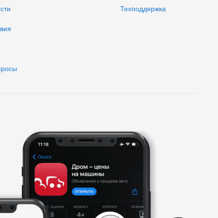
ости
Техподдержка
твия
просы