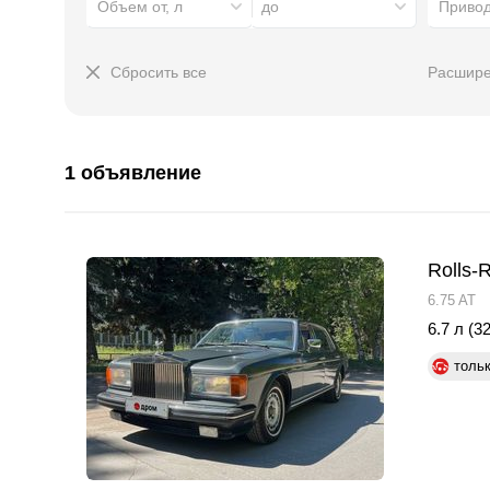
Объем от, л
до
Приво
Сбросить все
Расшире
1 объявление
Rolls-
6.75 AT
6.7 л (32
толь