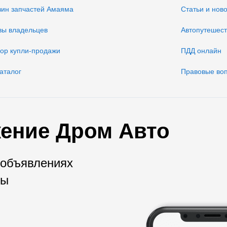
зин запчастей Амаяма
Статьи и нов
вы владельцев
Автопутешес
вор купли-продажи
ПДД онлайн
аталог
Правовые во
ение Дром Авто
 объявлениях
мы