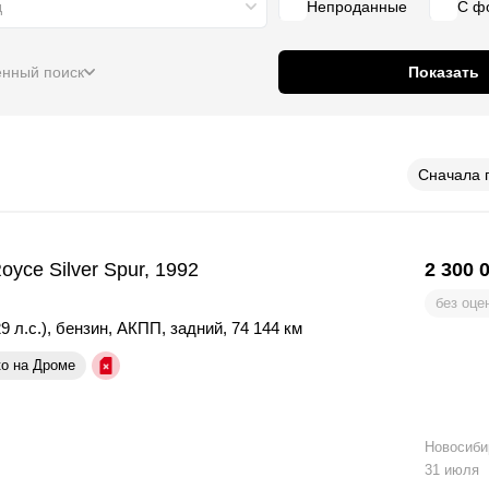
д
Непроданные
С ф
нный поиск
Показать
Сначала 
Royce Silver Spur, 1992
2 300 
без оце
9 л.с.)
,
бензин
,
АКПП
,
задний
,
74 144 км
ко на Дроме
Новосиби
31 июля