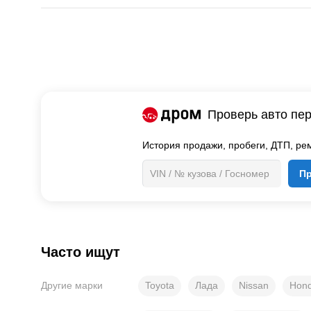
Проверь авто пер
История продажи,
пробеги, ДТП, рем
П
Часто ищут
Toyota
Лада
Nissan
Hon
Другие марки