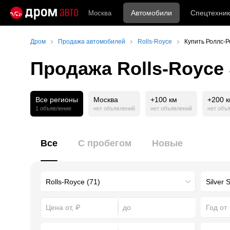
Автомобили
Спецтехник
Москва
Дром
Продажа автомобилей
Rolls-Royce
Купить Роллс-Р
Продажа Rolls-Royce S
Все регионы
Москва
+100 км
+200 
1 объявление
нет объявлений
нет объявлений
нет объ
Все
С пробегом
Новые
Год от