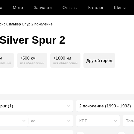
а
Мото
Запчасти
Отзывы
Каталог
Шины
ойс Сильвер Спур 2 поколение
ilver Spur 2
км
+500 км
+1000 км
Другой город
явлений
нет объявлений
нет объявлений
2 поколение (1990 - 1993)
до
КПП
Топ