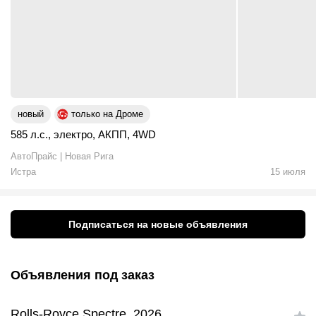
новый
только на Дроме
585 л.с.
,
электро
,
АКПП
,
4WD
АвтоПрайс | Новая Рига
Истра
15 июля
Подписаться на новые объявления
Объявления под заказ
Rolls-Royce Spectre, 2026