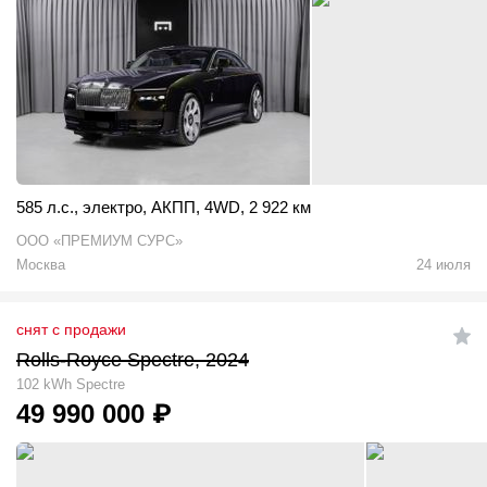
585 л.с.
,
электро
,
АКПП
,
4WD
,
2 922 км
ООО «ПРЕМИУМ СУРС»
Москва
24 июля
снят с продажи
Rolls-Royce Spectre, 2024
102 kWh Spectre
49 990 000
₽