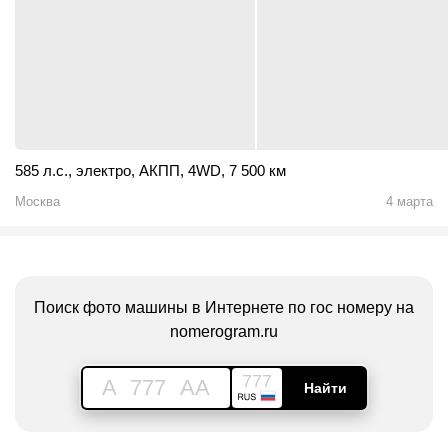
585 л.с.
,
электро
,
АКПП
,
4WD
,
7 500 км
Москва
4 марта
Поиск фото машины в Интернете по гос номеру на
nomerogram.ru
777
A
777
AA
Найти