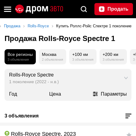
Продать
Продажа
Rolls-Royce
Купить Роллс-Ройс Спектре 1 поколение
Продажа Rolls-Royce Spectre 1
Все регионы
Москва
+100 км
+200 км
+
3 объявления
2 объявления
3 объявления
3 объявления
3
Rolls-Royce Spectre
1 поколение (2022 - н.в.)
Год
Цена
Параметры
3 объявления
Rolls-Royce Spectre, 2023