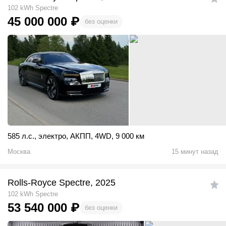
102 kWh Spectre
45 000 000
₽
без оценки
585 л.с.
,
электро
,
АКПП
,
4WD
,
9 000 км
Москва
15 минут назад
Rolls-Royce Spectre, 2025
102 kWh Spectre
53 540 000
₽
без оценки