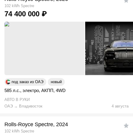
102 kWh Spectre
74 400 000
₽
под заказ из ОАЭ
новый
585 л.с.
,
электро
,
АКПП
,
4WD
АВТО В РУКИ
ОАЭ
→
Владивосток
4 августа
Rolls-Royce Spectre, 2024
102 kWh Spectre