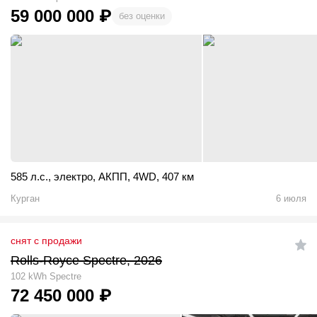
59 000 000
₽
без оценки
585 л.с.
,
электро
,
АКПП
,
4WD
,
407 км
Курган
6 июля
снят с продажи
Rolls-Royce Spectre, 2026
102 kWh Spectre
72 450 000
₽