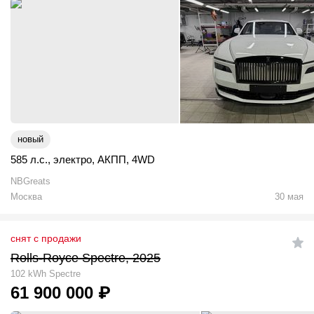
новый
585 л.с.
,
электро
,
АКПП
,
4WD
NBGreats
Москва
30 мая
снят с продажи
Rolls-Royce Spectre, 2025
102 kWh Spectre
61 900 000
₽