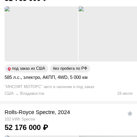
под заказ из США
без пробега по РФ
585 л.с.
,
электро
,
АКПП
,
4WD
,
5 000 км
"ИНСОФТ МОТОРС" авто в наличии и под заказ
США
→
Владивосток
19 июля
Rolls-Royce Spectre, 2024
102 kWh Spectre
52 176 000
₽