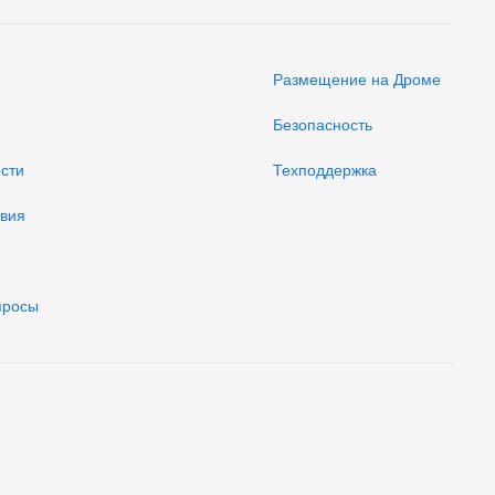
Размещение на Дроме
Безопасность
ости
Техподдержка
твия
просы