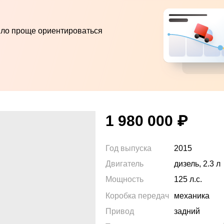
ыло проще ориентироваться
1 980 000
₽
Год выпуска
2015
Двигатель
дизель, 2.3 л
Мощность
125
л.с.
Коробка передач
механика
Привод
задний