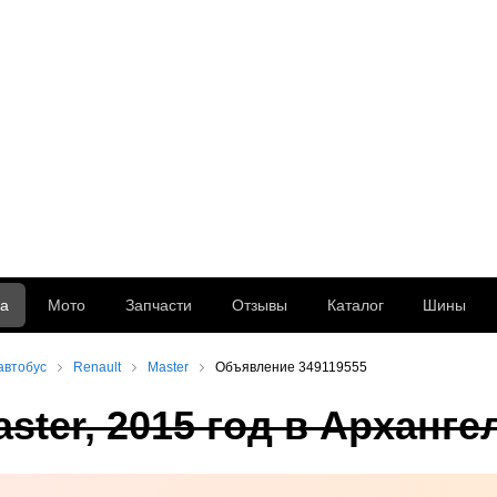
а
Мото
Запчасти
Отзывы
Каталог
Шины
автобус
Renault
Master
Объявление 349119555
ster, 2015 год в Арханге