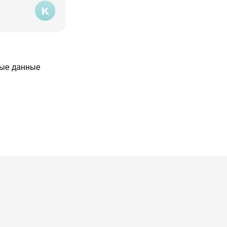
K
ные данные