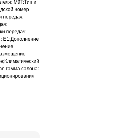
теля: M9T;Тип и
одской номер
и передач:
ач:
ки передач:
: E1;Дополнение
лнение
Размещение
ее;Климатический
ая гамма салона:
ндиционирования