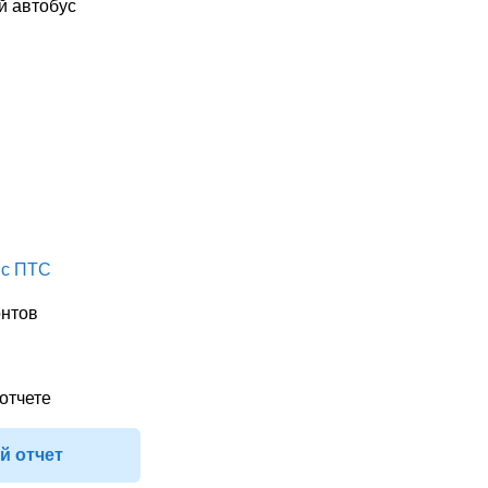
й автобус
 с ПТС
онтов
отчете
й отчет