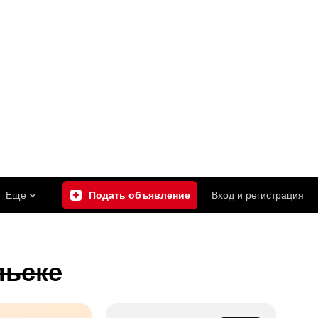
Еще
Подать объявление
Вход
и
регистрация
льске