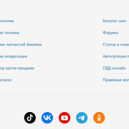
техника
Каталог шин
ая техника
Форумы
зин запчастей Амаяма
Статьи и нов
вы владельцев
Автопутешес
вор купли-продажи
ПДД онлайн
аталог
Правовые во