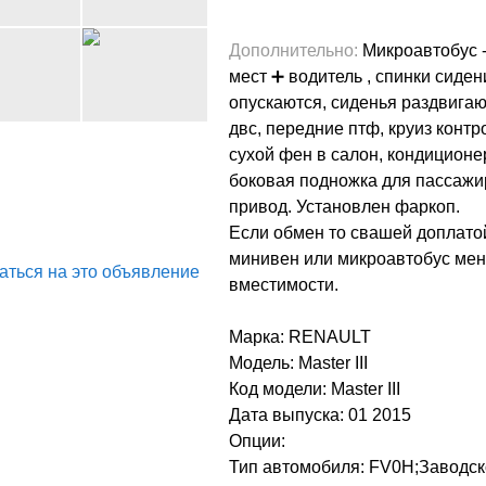
Дополнительно
:
Микроавтобус 
мест ➕ водитель , спинки сиде
опускаются, сиденья раздвигаю
двс, передние птф, круиз контр
сухой фен в салон, кондиционер
боковая подножка для пассажи
привод. Установлен фаркоп.
Если обмен то свашей доплато
минивен или микроавтобус ме
ться на это объявление
вместимости.
Марка: RENAULT
Модель: Master III
Код модели: Master III
Дата выпуска: 01 2015
Опции:
Тип автомобиля: FV0H;Заводск