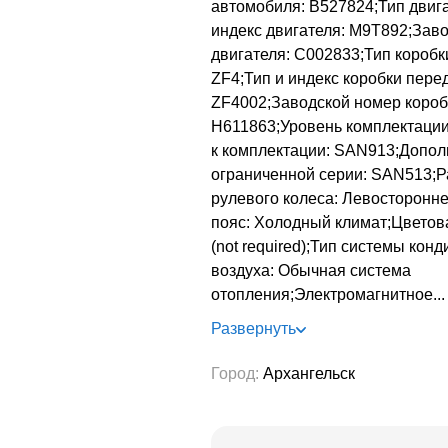
автомобиля: B527824;Тип двига
индекс двигателя: M9T892;Зав
двигателя: C002833;Тип коробк
ZF4;Тип и индекс коробки перед
ZF4002;Заводской номер короб
H611863;Уровень комплектации
к комплектации: SAN913;Допо
ограниченной серии: SAN513;
рулевого колеса: Левосторонн
пояс: Холодный климат;Цветов
(not required);Тип системы ко
воздуха: Обычная система
отопления;Электромагнитное
...
Развернуть
Город
:
Архангельск