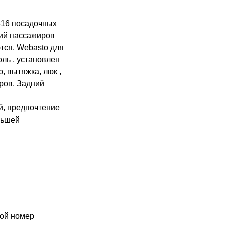
-16 посадочных
ний пассажиров
тся. Webasto для
оль , установлен
, вытяжка, люк ,
ров. Задний
й, предпочтение
ньшей
ой номер