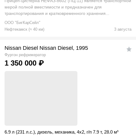
Прицеп-цистерна НЕФАЗ-8602 (ПЦ-11) является транспортной
мерой полной вместимости и предназначен для
транспортирования и кратковременного хранения...
ООО "БигКарСейл"
Нефтекамск
(
≈
40
км)
3 августа
Nissan Diesel Nissan Diesel, 1995
Фургон рефрижератор
1 350 000
₽
6.9 л (231 л.с.)
,
дизель
,
механика
,
4x2
,
г/п 7.9 т
,
28.0
м
³