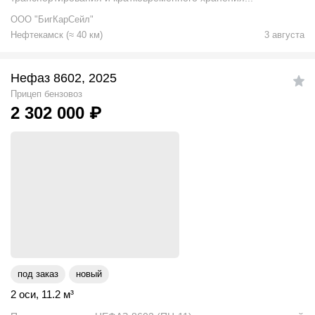
ООО "БигКарСейл"
Нефтекамск
(
≈
40
км)
3 августа
Нефаз 8602, 2025
Прицеп бензовоз
2 302 000
₽
под заказ
новый
2 оси
,
11.2
м
³