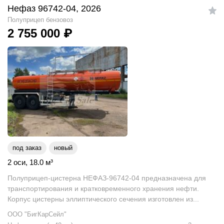
Нефаз 96742-04, 2026
Полуприцеп бензовоз
2 755 000
₽
под заказ
новый
2 оси
,
18.0
м
³
Полуприцеп-цистерна НЕФАЗ-96742-04 предназначена для
транспортирования и кратковременного хранения нефти.
Корпус цистерны эллиптического сечения изготовлен из...
ООО "БигКарСейл"