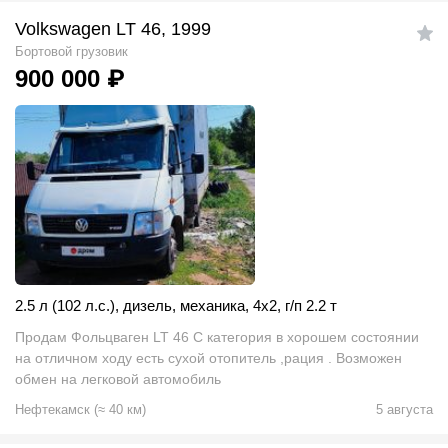
Volkswagen LT 46, 1999
Бортовой грузовик
900 000
₽
2.5 л (102 л.с.)
,
дизель
,
механика
,
4x2
,
г/п 2.2 т
Продам Фольцваген LT 46 С категория в хорошем состоянии
на отличном ходу есть сухой отопитель ,рация . Возможен
обмен на легковой автомобиль
Нефтекамск
(
≈
40
км)
5 августа