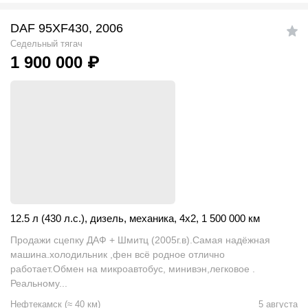
DAF 95XF430, 2006
Седельный тягач
1 900 000
₽
12.5 л (430 л.с.)
,
дизель
,
механика
,
4x2
,
1 500 000 км
Продажи сцепку ДАФ + Шмитц (2005г.в).Самая надёжная
машина.холодильник ,фен всё родное отлично
работает.Обмен на микроавтобус, минивэн,легковое .
Реальному...
Нефтекамск
(
≈
40
км)
5 августа