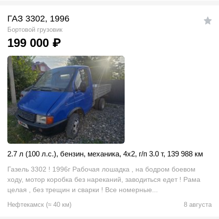
ГАЗ 3302, 1996
Бортовой грузовик
199 000
₽
2.7 л (100 л.с.)
,
бензин
,
механика
,
4x2
,
г/п 3.0 т
,
139 988 км
Газель 3302 ! 1996г Рабочая лошадка , на бодром боевом
ходу, мотор коробка без нареканий, заводиться едет ! Рама
целая , без трещин и сварки ! Все номерные...
Нефтекамск
(
≈
40
км)
8 августа