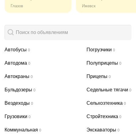
Глазов
Ижевск
Автобусы
Погрузчики
0
0
Автодома
Полуприцепы
0
0
Автокраны
Прицепы
0
0
Бульдозеры
Седельные тягачи
0
0
Вездеходы
Сельхозтехника
0
0
Грузовики
Стройтехника
0
0
Коммунальная
Экскаваторы
0
0