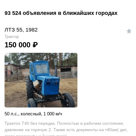
93 524 объявления в ближайших городах
ЛТЗ 55, 1982
Трактор
150 000
₽
50 л.с.
,
колесный
,
1 000 м/ч
Трактоо Т40 без передка. Полностью в рабочем состоянии,
давление на горячую 2. Также есть документы на т40ам( дкп,