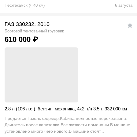
Нефтекамск
(
≈
40
км)
6 августа
ГАЗ 330232, 2010
Бортовой тентованный грузовик
610 000
₽
2.8 л (106 л.с.)
,
бензин
,
механика
,
4x2
,
г/п 3.5 т
,
332 000 км
Продаётся Газель фермер.Кабина полностью перекрашена.
Двигатель после капиталки.Все житкости поменяны.В машине
установлено много чего нового.В машине стоят...