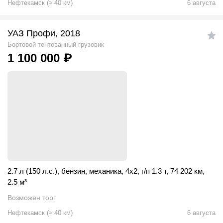
Нефтекамск
(
≈
40
км)
6 августа
УАЗ Профи, 2018
Бортовой тентованный грузовик
1 100 000
₽
2.7 л (150 л.с.)
,
бензин
,
механика
,
4x2
,
г/п 1.3 т
,
74 202 км
,
2.5
м
³
Возможен торг
Нефтекамск
(
≈
40
км)
6 августа