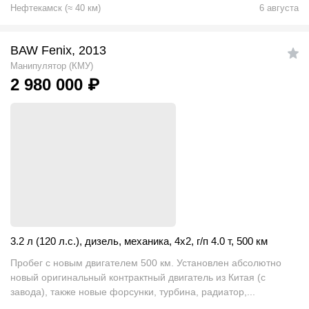
Нефтекамск
(
≈
40
км)
6 августа
BAW Fenix, 2013
Манипулятор (КМУ)
2 980 000
₽
3.2 л (120 л.с.)
,
дизель
,
механика
,
4x2
,
г/п 4.0 т
,
500 км
Пробег с новым двигателем 500 км. Установлен абсолютно
новый оригинальный контрактный двигатель из Китая (с
завода), также новые форсунки, турбина, радиатор,...