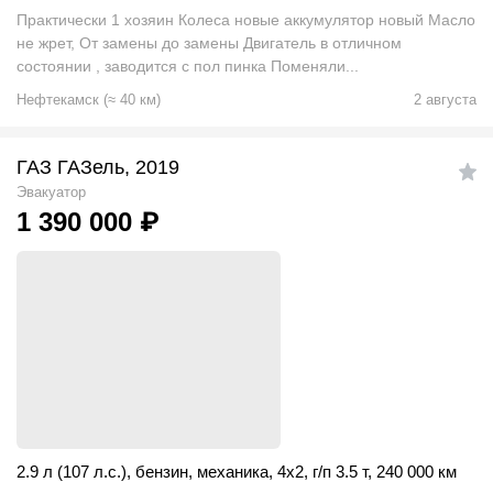
Практически 1 хозяин Колеса новые аккумулятор новый Масло
не жрет, От замены до замены Двигатель в отличном
состоянии , заводится с пол пинка Поменяли...
Нефтекамск
(
≈
40
км)
2 августа
ГАЗ ГАЗель, 2019
Эвакуатор
1 390 000
₽
2.9 л (107 л.с.)
,
бензин
,
механика
,
4x2
,
г/п 3.5 т
,
240 000 км