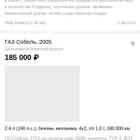
в связи с закрытием предприятия продаются мусоровозы маз
в количестве 5 единиц. состояние разное. возможен
безналичный расчет. оптом существенная скидка
Нефтекамск
(
≈
40
км)
1 августа
ГАЗ Соболь, 2005
Цельнометаллический фургон
185 000
₽
2.4 л (140 л.с.)
,
бензин
,
механика
,
4x2
,
г/п 1.0 т
,
180 000 км
ГАЗ Соболь 2752 на полном ходу 2005г инжектор, ГУР, 2 ЭСП