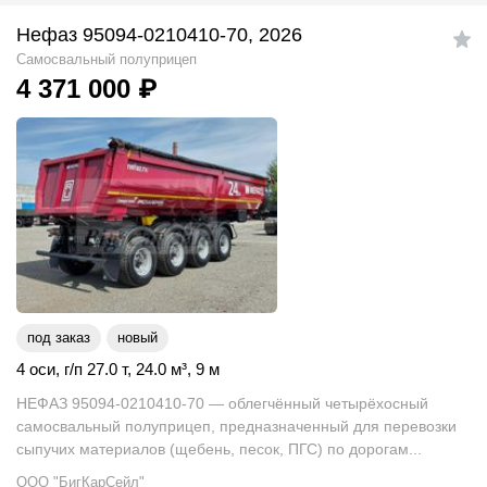
Нефаз 95094-0210410-70, 2026
Самосвальный полуприцеп
4 371 000
₽
под заказ
новый
4 оси
,
г/п 27.0 т
,
24.0
м
³
,
9 м
НЕФАЗ 95094-0210410-70 — облегчённый четырёхосный
самосвальный полуприцеп, предназначенный для перевозки
сыпучих материалов (щебень, песок, ПГС) по дорогам...
ООО "БигКарСейл"