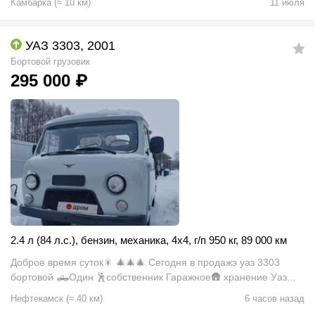
Камбарка
(
≈
10
км)
11 июля
УАЗ 3303, 2001
Бортовой грузовик
295 000
₽
2.4 л (84 л.с.)
,
бензин
,
механика
,
4x4
,
г/п 950 кг
,
89 000 км
Доброе время суток🎇 🎄🎄🎄 Сегодня в продажэ уаз 3303
бортовой 🛻Один 🕺собственник Гаражное🛖 хранение Уаз...
Нефтекамск
(
≈
40
км)
6 часов назад