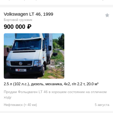
Volkswagen LT 46, 1999
Бортовой грузовик
900 000
₽
2.5 л (102 л.с.)
,
дизель
,
механика
,
4x2
,
г/п 2.2 т
,
20.0
м
³
Продам Фольцваген LT 46 в хорошем состоянии на отличном
ходу
Нефтекамск
(
≈
40
км)
5 августа