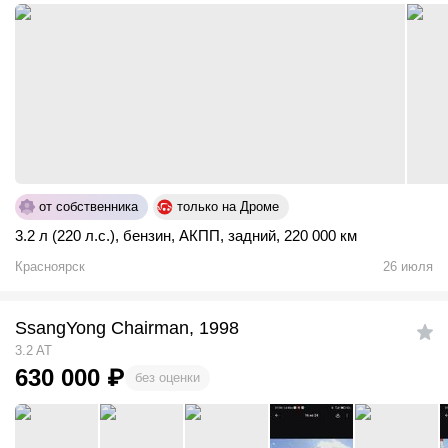
от собственника
только на Дроме
3.2 л (220 л.с.)
,
бензин
,
АКПП
,
задний
,
220 000 км
Красноярск
26 июля
SsangYong Chairman, 1998
3.2 AT
630 000
₽
без оценки