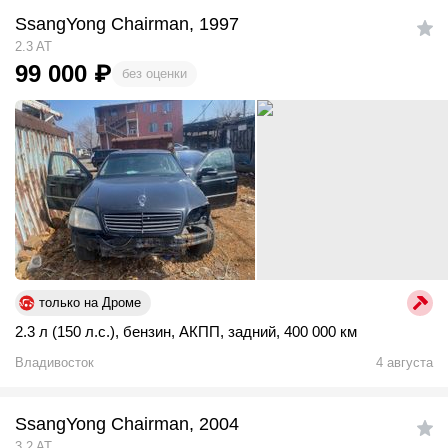
SsangYong Chairman, 1997
2.3 AT
99 000
₽
без оценки
только на Дроме
2.3 л (150 л.с.)
,
бензин
,
АКПП
,
задний
,
400 000 км
Владивосток
4 августа
SsangYong Chairman, 2004
3.2 AT