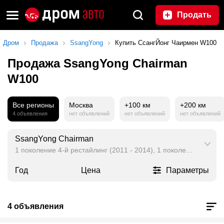
Продать
Дром
Продажа
SsangYong
Купить СсангЙонг Чаирмен W100
Продажа SsangYong Chairman
W100
Все регионы
Москва
+100 км
+200 км
4 объявления
нет объявлений
нет объявлений
нет объявлений
SsangYong Chairman
1 поколение 4-й рестайлинг (2011 - 2014), 1 поколение 3-й рес
Год
Цена
Параметры
4 объявления