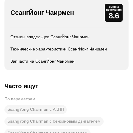
оценка
поколения
СсангЙонг Чаирмен
8.6
Отзывы владельцев СсангЙонг Чаирмен
Технические характеристики СсангЙонг Чаирмен
Запчасти на СсангЙонг Чаирмен
Часто ищут
По параметрам
SsangYong Chairman с АКПП
SsangYong Chairman с бензиновым двигателем