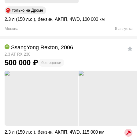
только на Дроме
2.3 л (150 л.с.)
,
бензин
,
АКПП
,
4WD
,
190 000 км
Москва
8 августа
SsangYong Rexton, 2006
2.3 AT RX 230
500 000
₽
без оценки
2.3 л (150 л.с.)
,
бензин
,
АКПП
,
4WD
,
115 000 км