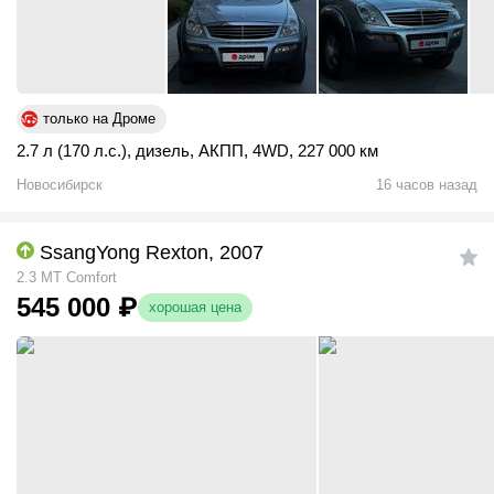
только на Дроме
2.7 л (170 л.с.)
,
дизель
,
АКПП
,
4WD
,
227 000 км
Новосибирск
16 часов назад
SsangYong Rexton, 2007
2.3 MT Comfort
545 000
₽
хорошая цена