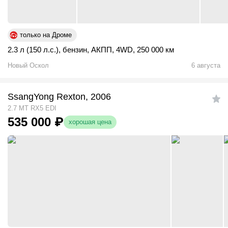
только на Дроме
2.3 л (150 л.с.)
,
бензин
,
АКПП
,
4WD
,
250 000 км
Новый Оскол
6 августа
SsangYong Rexton, 2006
2.7 MT RX5 EDI
535 000
₽
хорошая цена