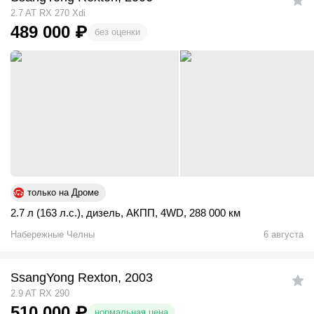
2.7 AT RX 270 Xdi
489 000
₽
без оценки
только на Дроме
2.7 л (163 л.с.)
,
дизель
,
АКПП
,
4WD
,
288 000 км
Набережные Челны
6 августа
SsangYong Rexton, 2003
2.9 AT RX 290
510 000
₽
нормальная цена