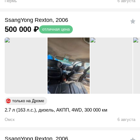
Пермь
6 августа
SsangYong Rexton, 2006
500 000
₽
отличная цена
только на Дроме
2.7 л (163 л.с.)
,
дизель
,
АКПП
,
4WD
,
300 000 км
Омск
6 августа
SsangYong Rexton, 2006