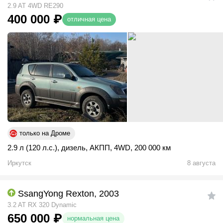
2.9 AT 4WD RE290
400 000
₽
отличная цена
только на Дроме
2.9 л (120 л.с.)
,
дизель
,
АКПП
,
4WD
,
200 000 км
Иркутск
8 августа
SsangYong Rexton, 2003
3.2 AT RX 320 Dynamic
650 000
₽
нормальная цена