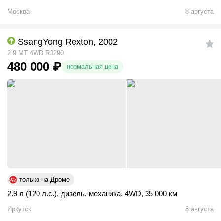
Москва
8 августа
SsangYong Rexton, 2002
2.9 MT 4WD RJ290
480 000
₽
нормальная цена
только на Дроме
2.9 л (120 л.с.)
,
дизель
,
механика
,
4WD
,
35 000 км
Иркутск
8 августа