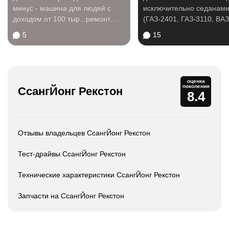
минус - машина для людей с
исключительно седанам
доходом от 100 тыр...ремонт
(ГАЗ-2401, ГАЗ-3110, ВАЗ
дорогой (если не...
ФОРД ФОКУС 2...
5
15
оценка
поколения
СсангЙонг Рекстон
8.4
Отзывы владельцев СсангЙонг Рекстон
Тест-драйвы СсангЙонг Рекстон
Технические характеристики СсангЙонг Рекстон
Запчасти на СсангЙонг Рекстон