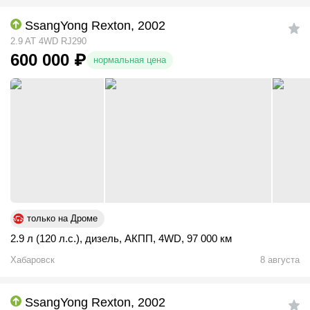
SsangYong Rexton, 2002
2.9 AT 4WD RJ290
600 000
₽
нормальная цена
только на Дроме
2.9 л (120 л.с.)
,
дизель
,
АКПП
,
4WD
,
97 000 км
Хабаровск
8 августа
SsangYong Rexton, 2002