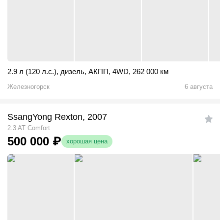
2.9 л (120 л.с.)
,
дизель
,
АКПП
,
4WD
,
262 000 км
Железногорск
6 августа
SsangYong Rexton, 2007
2.3 AT Comfort
500 000
₽
хорошая цена