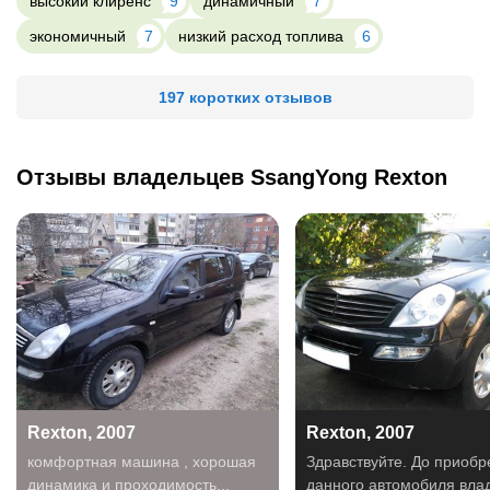
высокий клиренс
9
динамичный
7
экономичный
7
низкий расход топлива
6
197 коротких отзывов
Отзывы владельцев SsangYong Rexton
Rexton, 2007
Rexton, 2007
комфортная машина , хорошая
Здравствуйте. До приобр
динамика и проходимость...
данного автомобиля вла