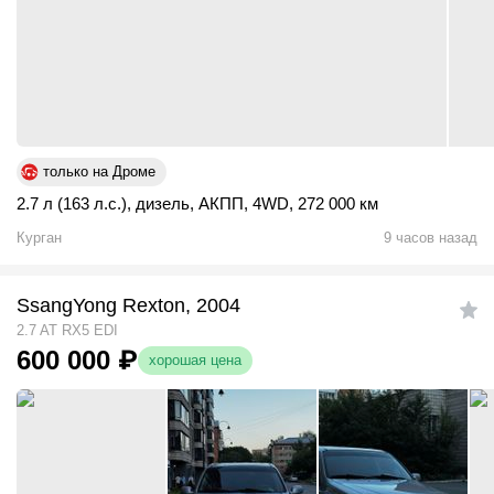
только на Дроме
2.7 л (163 л.с.)
,
дизель
,
АКПП
,
4WD
,
272 000 км
Курган
9 часов назад
SsangYong Rexton, 2004
2.7 AT RX5 EDI
600 000
₽
хорошая цена