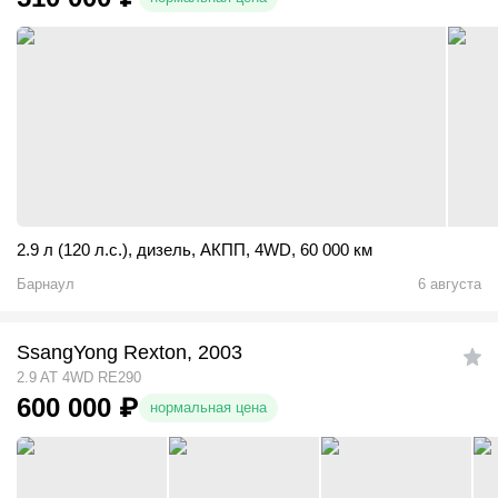
2.9 л (120 л.с.)
,
дизель
,
АКПП
,
4WD
,
60 000 км
Барнаул
6 августа
SsangYong Rexton, 2003
2.9 AT 4WD RE290
600 000
₽
нормальная цена