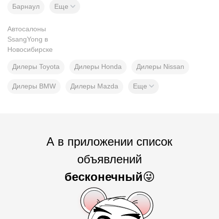
Барнаул
Еще
Автосалоны
SsangYong в
Новосибирске
Дилеры Toyota
Дилеры Honda
Дилеры Nissan
Дилеры BMW
Дилеры Mazda
Еще
А в приложении список
объявлений
бесконечный
😜