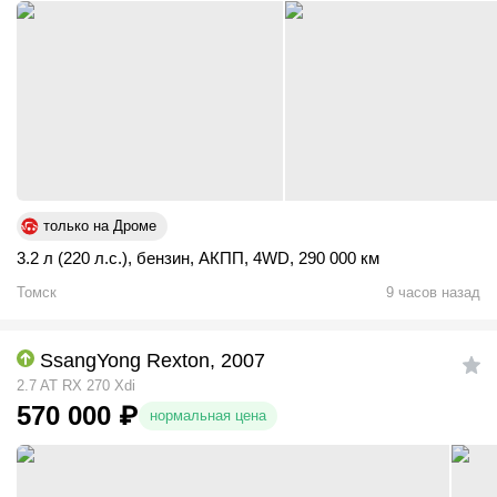
только на Дроме
3.2 л (220 л.с.)
,
бензин
,
АКПП
,
4WD
,
290 000 км
Томск
9 часов назад
SsangYong Rexton, 2007
2.7 AT RX 270 Xdi
570 000
₽
нормальная цена