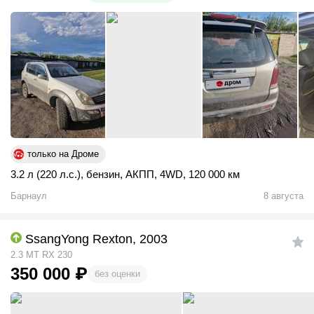
только на Дроме
3.2 л (220 л.с.)
,
бензин
,
АКПП
,
4WD
,
120 000 км
Барнаул
8 августа
SsangYong Rexton, 2003
2.3 MT RX 230
350 000
₽
без оценки