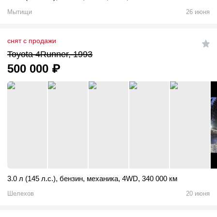
Мытищи
26 июня
снят с продажи
Toyota 4Runner, 1993
500 000
₽
3.0 л (145 л.с.)
,
бензин
,
механика
,
4WD
,
340 000 км
Шелехов
20 июня