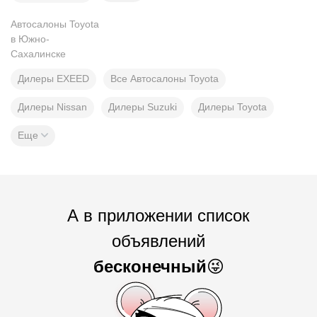
Автосалоны Toyota
в Южно-
Сахалинске
Дилеры EXEED
Все Автосалоны Toyota
Дилеры Nissan
Дилеры Suzuki
Дилеры Toyota
Еще
А в приложении список
объявлений
бесконечный
😜