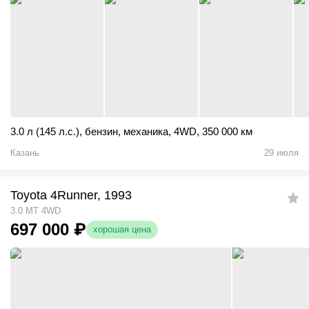
3.0 л (145 л.с.)
,
бензин
,
механика
,
4WD
,
350 000 км
Казань
29 июля
Toyota 4Runner, 1993
3.0 MT 4WD
697 000
₽
хорошая цена