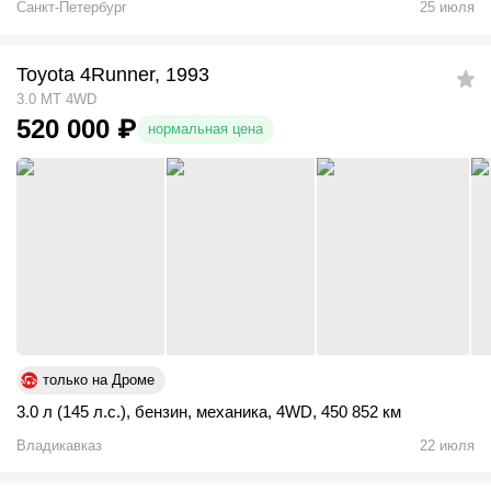
Санкт-Петербург
25 июля
Toyota 4Runner, 1993
3.0 MT 4WD
520 000
₽
нормальная цена
только на Дроме
3.0 л (145 л.с.)
,
бензин
,
механика
,
4WD
,
450 852 км
Владикавказ
22 июля