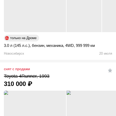
только на Дроме
3.0 л (145 л.с.)
,
бензин
,
механика
,
4WD
,
999 999 км
Новосибирск
20 июля
снят с продажи
Toyota 4Runner, 1993
310 000
₽