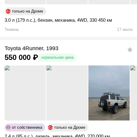
только на Дроме
3.0 л (179 л.с.)
,
бензин
,
механика
,
4WD
,
330 450 км
Тюмень
17 июля
Toyota 4Runner, 1993
550 000
₽
нормальная цена
от собственника
только на Дроме
2.4 л (85 л.с.)
,
дизель
,
механика
,
4WD
,
270 000 км