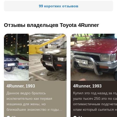
99 коротких отзывов
Отзывы владельцев Toyota 4Runner
4Runner, 1993
4Runner, 1993
Данное ведро бралось
Купил это год назад.за го
исключительно как первая
ушло тысяч 250.это по 
машинка для жены, но
оптимистичным подсчета
ближайшее знакомство и годы
хлам который сыпиться 
проведённые с ним после, не...
глазах.в машине...