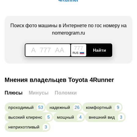
Поиск фото машины в Интернете по гос номеру на
nomerogram.ru
777
A
777
AA
Найти
Мнения владельцев Toyota 4Runner
Плюсы
Минусы
Поломки
проходимый
53
надежный
26
комфортный
9
высокий клиренс
5
мощный
4
внешний вид
3
неприхотливый
3