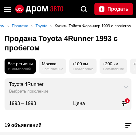
Продать
ом
Продажа
Toyota
Купить Тойота Фораннер 1993 с пробегом
Продажа Toyota 4Runner 1993 с
пробегом
Все регионы
Москва
+100 км
+200 км
+
19 объявлений
1 объявление
1 объявление
1 объявление
1
Toyota 4Runner
Выбрать поколение
1
1993 – 1993
Цена
19 объявлений