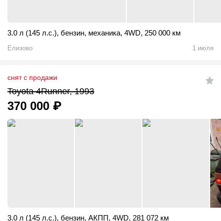
3.0 л (145 л.с.)
,
бензин
,
механика
,
4WD
,
250 000 км
Елизово
1 июля
снят с продажи
Toyota 4Runner, 1993
370 000
₽
3.0 л (145 л.с.)
,
бензин
,
АКПП
,
4WD
,
281 072 км