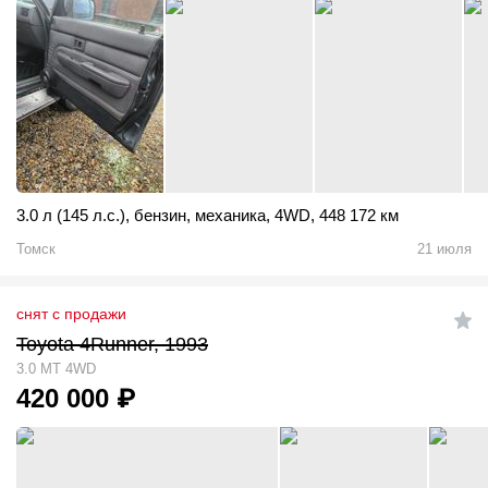
3.0 л (145 л.с.)
,
бензин
,
механика
,
4WD
,
448 172 км
Томск
21 июля
снят с продажи
Toyota 4Runner, 1993
3.0 MT 4WD
420 000
₽