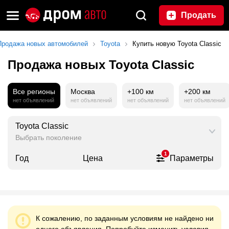
Продать
Продажа новых автомобилей
Toyota
Купить новую Toyota Classic
Продажа новых Toyota Classic
Все регионы
Москва
+100 км
+200 км
нет объявлений
нет объявлений
нет объявлений
нет объявлений
Toyota Classic
Выбрать поколение
1
Год
Цена
Параметры
К сожалению, по заданным условиям не найдено ни