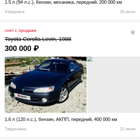
1.5 л (94 л.с.)
,
бензин
,
механика
,
передний
,
200 000 км
Хабаровск
26 июня
снят с продажи
Toyota Corolla Levin, 1988
300 000
₽
1.6 л (120 л.с.)
,
бензин
,
АКПП
,
передний
,
400 000 км
Тавричанка
15 июня