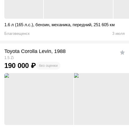
1.6 л (165 л.с.)
,
бензин
,
механика
,
передний
,
251 605 км
Благовещенск
3 июля
Toyota Corolla Levin, 1988
1.5 Zi
190 000
₽
без оценки