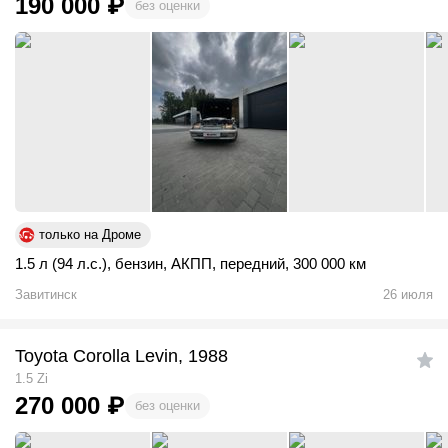
190 000
₽
без оценки
только на Дроме
1.5 л (94 л.с.)
,
бензин
,
АКПП
,
передний
,
300 000 км
Завитинск
26 июля
Toyota Corolla Levin, 1988
1.5 Zi
270 000
₽
без оценки