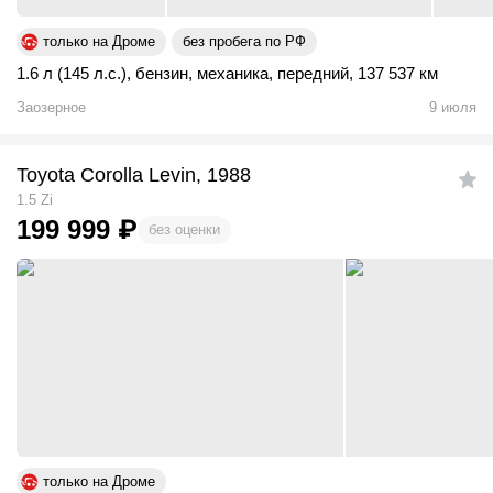
только на Дроме
без пробега по РФ
1.6 л (145 л.с.)
,
бензин
,
механика
,
передний
,
137 537 км
Заозерное
9 июля
Toyota Corolla Levin, 1988
1.5 Zi
199 999
₽
без оценки
только на Дроме