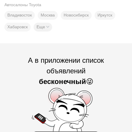
Автосалоны Toyota
Владивосток
Москва
Новосибирск
Иркутск
Хабаровск
Еще
А в приложении список
объявлений
бесконечный
😜