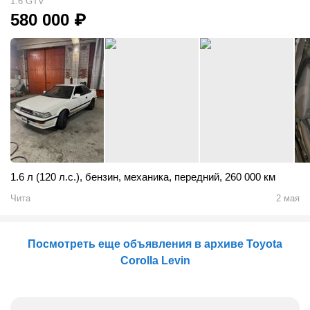
1.6 GTV
580 000
₽
1.6 л (120 л.с.)
,
бензин
,
механика
,
передний
,
260 000 км
Чита
2 мая
Посмотреть еще объявления в архиве Toyota
Corolla Levin