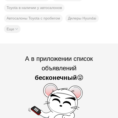
Toyota в наличии у автосалонов
Автосалоны Toyota с пробегом
Дилеры Hyundai
Еще
А в приложении список
объявлений
бесконечный
😜