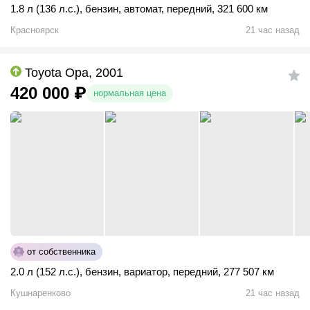
1.8 л (136 л.с.)
,
бензин
,
автомат
,
передний
,
321 600 км
Красноярск
21 час назад
Toyota Opa, 2001
420 000
₽
нормальная цена
от собственника
2.0 л (152 л.с.)
,
бензин
,
вариатор
,
передний
,
277 507 км
Кушнаренково
21 час назад