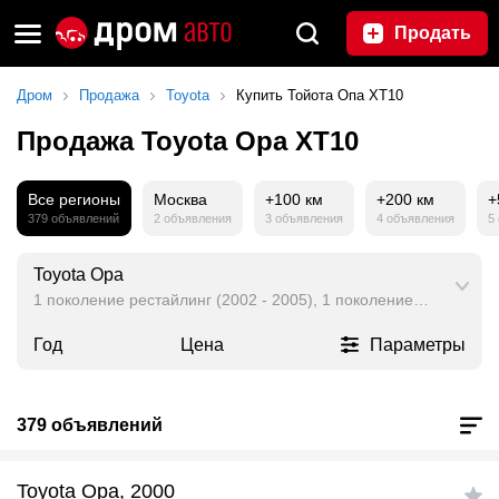
Продать
Дром
Продажа
Toyota
Купить Тойота Опа XT10
Продажа Toyota Opa XT10
Все регионы
Москва
+100 км
+200 км
+
379 объявлений
2 объявления
3 объявления
4 объявления
5
Toyota Opa
1 поколение рестайлинг (2002 - 2005), 1 поколение (2000 - 20
Год
Цена
Параметры
379 объявлений
Toyota Opa, 2000