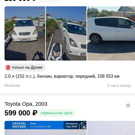
только на Дроме
2.0 л (152 л.с.)
,
бензин
,
вариатор
,
передний
,
158 553 км
Искитим
3 часа назад
Toyota Opa, 2003
599 000
₽
нормальная цена