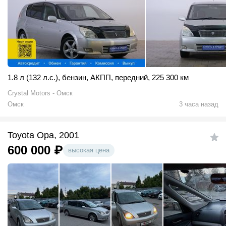
1.8 л (132 л.с.)
,
бензин
,
АКПП
,
передний
,
225 300 км
Crystal Motors - Омск
Омск
3 часа назад
Toyota Opa, 2001
600 000
₽
высокая цена