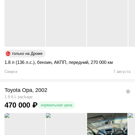
только на Дроме
1.8 л (136 л.с.)
,
бензин
,
АКПП
,
передний
,
270 000 км
Свирск
7 августа
Toyota Opa, 2002
1.8 A L package
470 000
₽
нормальная цена