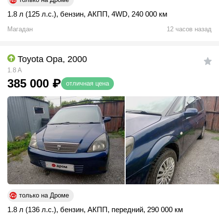
1.8 л (125 л.с.)
,
бензин
,
АКПП
,
4WD
,
240 000 км
Магадан
12 часов назад
Toyota Opa, 2000
1.8 A
385 000
₽
отличная цена
только на Дроме
1.8 л (136 л.с.)
,
бензин
,
АКПП
,
передний
,
290 000 км