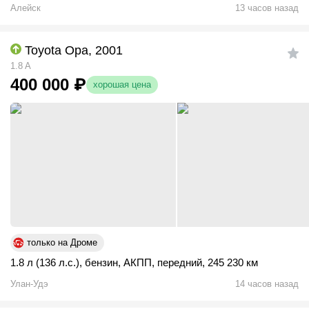
Алейск
13 часов назад
Toyota Opa, 2001
1.8 A
400 000
₽
хорошая цена
только на Дроме
1.8 л (136 л.с.)
,
бензин
,
АКПП
,
передний
,
245 230 км
Улан-Удэ
14 часов назад