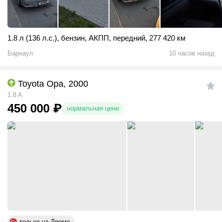
1.8 л (136 л.с.)
,
бензин
,
АКПП
,
передний
,
277 420 км
Барнаул
10 часов назад
Toyota Opa, 2000
1.8 A
450 000
₽
нормальная цена
только на Дроме