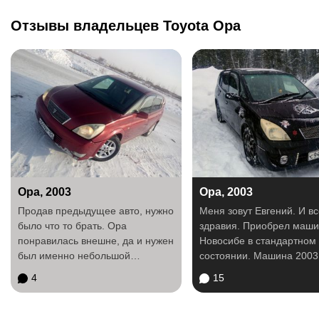
Отзывы владельцев Toyota Opa
Opa, 2003
Opa, 2003
Продав предыдущее авто, нужно
Меня зовут Евгений. И вс
было что то брать. Ора
здравия. Приобрел машин
понравилась внешне, да и нужен
Новосибе в стандартном
был именно небольшой
состоянии. Машина 2003 г
универсал. Посмотрев...
После покупки...
4
15