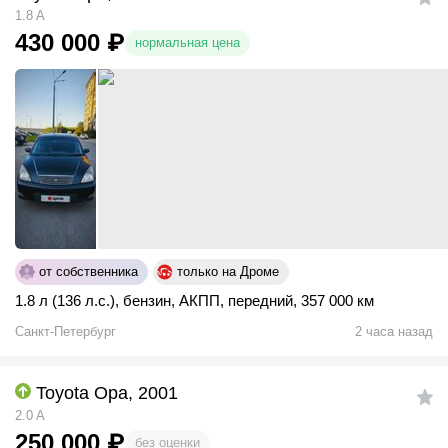
1.8 A
430 000
₽
нормальная цена
от собственника
только на Дроме
1.8 л (136 л.с.)
,
бензин
,
АКПП
,
передний
,
357 000 км
Санкт-Петербург
2 часа назад
Toyota Opa, 2001
2.0 A
250 000
₽
без оценки