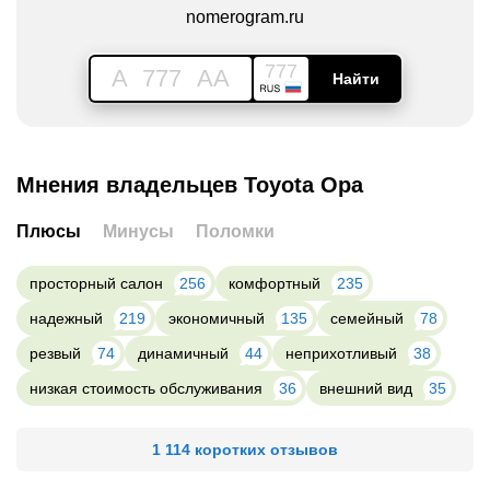
nomerogram.ru
777
A
777
AA
Найти
Мнения владельцев Toyota Opa
Плюсы
Минусы
Поломки
просторный салон
256
комфортный
235
надежный
219
экономичный
135
семейный
78
резвый
74
динамичный
44
неприхотливый
38
низкая стоимость обслуживания
36
внешний вид
35
1 114 коротких отзывов