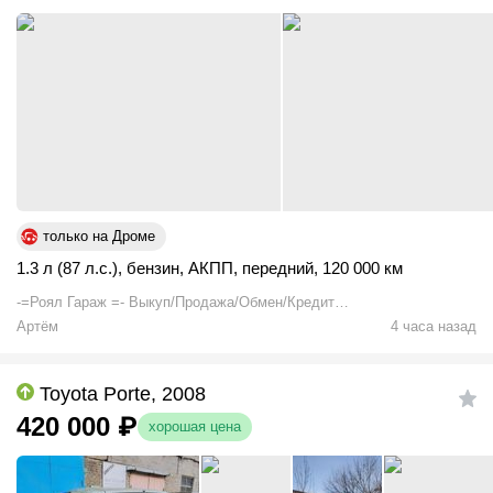
только на Дроме
1.3 л (87 л.с.)
,
бензин
,
АКПП
,
передний
,
120 000 км
-=Роял Гараж =- Выкуп/Продажа/Обмен/Кредит
+79240010326
Артём
4 часа назад
Toyota Porte, 2008
420 000
₽
хорошая цена