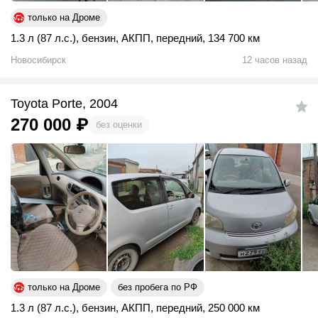
только на Дроме
1.3 л (87 л.с.)
,
бензин
,
АКПП
,
передний
,
134 700 км
Новосибирск
12 часов назад
Toyota Porte, 2004
270 000
₽
без оценки
только на Дроме
без пробега по РФ
1.3 л (87 л.с.)
,
бензин
,
АКПП
,
передний
,
250 000 км