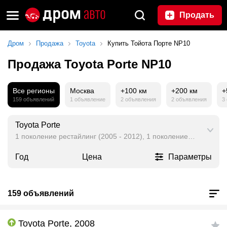
Продать
Дром
Продажа
Toyota
Купить Тойота Порте NP10
Продажа Toyota Porte NP10
Все регионы
Москва
+100 км
+200 км
+
159 объявлений
1 объявление
2 объявления
2 объявления
3
Toyota Porte
1 поколение рестайлинг (2005 - 2012), 1 поколение (2004 - 20
Год
Цена
Параметры
159 объявлений
Toyota Porte, 2008