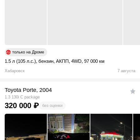
только на Дроме
1.5 л (105 л.с.)
,
бензин
,
АКПП
,
4WD
,
97 000 км
Хабаровск
7 августа
Toyota Porte, 2004
1.3 130i C package
320 000
₽
без оценки