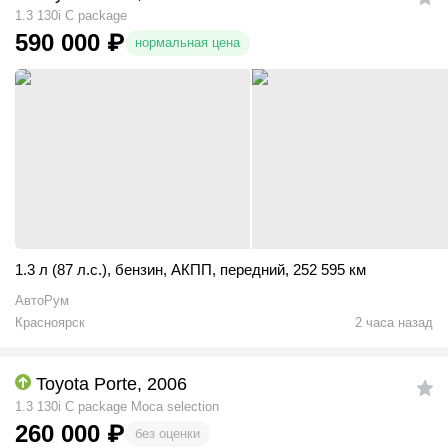
1.3 130i C package
590 000
₽
нормальная цена
1.3 л (87 л.с.)
,
бензин
,
АКПП
,
передний
,
252 595 км
АвтоРум
Красноярск
2 часа назад
Toyota Porte, 2006
1.3 130i C package Moca selection
260 000
₽
без оценки