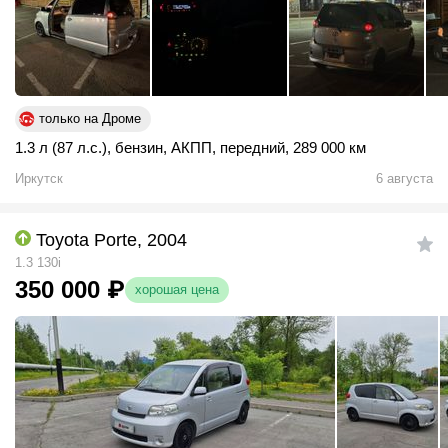
только на Дроме
1.3 л (87 л.с.)
,
бензин
,
АКПП
,
передний
,
289 000 км
Иркутск
6 августа
Toyota Porte, 2004
1.3 130i
350 000
₽
хорошая цена