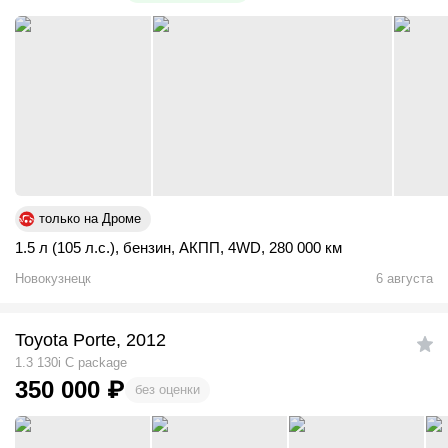
только на Дроме
1.5 л (105 л.с.)
,
бензин
,
АКПП
,
4WD
,
280 000 км
Новокузнецк
6 августа
Toyota Porte, 2012
1.3 130i C package
350 000
₽
без оценки