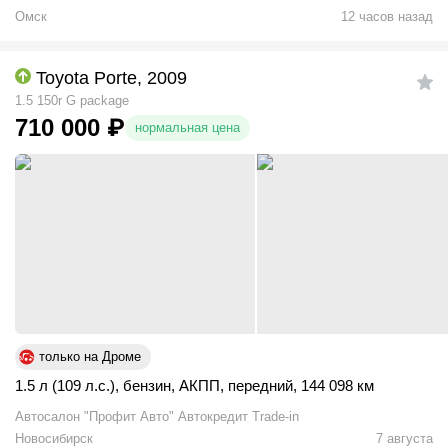
Омск
12 часов назад
Toyota Porte, 2009
1.5 150r G package
710 000
₽
нормальная цена
только на Дроме
1.5 л (109 л.с.)
,
бензин
,
АКПП
,
передний
,
144 098 км
Автосалон "Профит Авто" Автокредит Trade-in
Новосибирск
7 августа