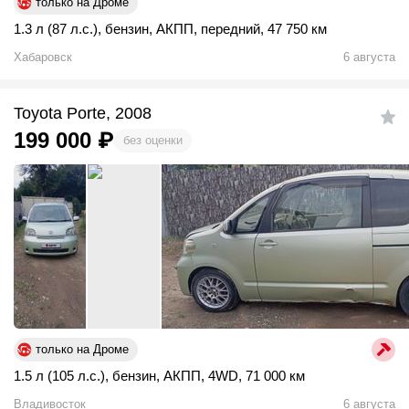
только на Дроме
1.3 л (87 л.с.)
,
бензин
,
АКПП
,
передний
,
47 750 км
Хабаровск
6 августа
Toyota Porte, 2008
199 000
₽
без оценки
только на Дроме
1.5 л (105 л.с.)
,
бензин
,
АКПП
,
4WD
,
71 000 км
Владивосток
6 августа