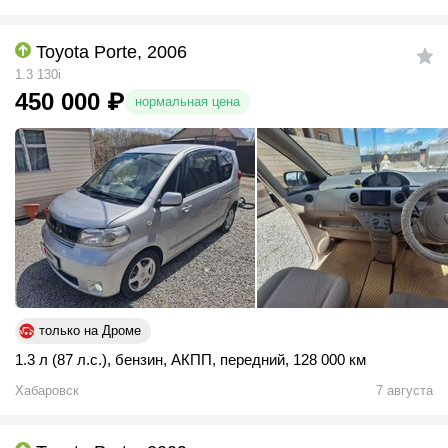
Toyota Porte, 2006
1.3 130i
450 000
₽
нормальная цена
только на Дроме
1.3 л (87 л.с.)
,
бензин
,
АКПП
,
передний
,
128 000 км
Хабаровск
7 августа