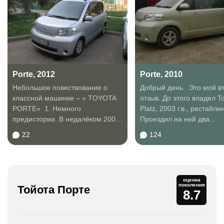
Porte, 2012
Porte, 2010
Небольшое повествование о
Добрый день. Это мой в
классной машинке – « TOYOTA
отзыв. До этого владел T
PORTE» 1. Немного
Platz, 2003 г.в., рестайлин
предистории. В недалёком 2007
Проездил на ней два...
году после свадьбы с...
22
124
оценка
поколения
Тойота Порте
8.7