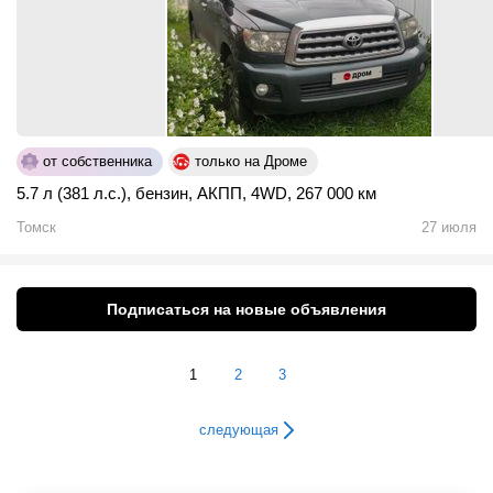
от собственника
только на Дроме
5.7 л (381 л.с.)
,
бензин
,
АКПП
,
4WD
,
267 000 км
Томск
27 июля
Подписаться на новые объявления
1
2
3
следующая