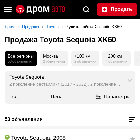
Продать
Дром
Продажа
Toyota
Купить Тойота Секвойя XK60
Продажа Toyota Sequoia XK60
Все регионы
Москва
+100 км
+200 км
+
53 объявления
2 объявления
2 объявления
4 объявления
4
Toyota Sequoia
2 поколение рестайлинг (2017 - 2022), 2 поколение (2007 - 20
Год
Цена
Параметры
53 объявления
Toyota Sequoia, 2008