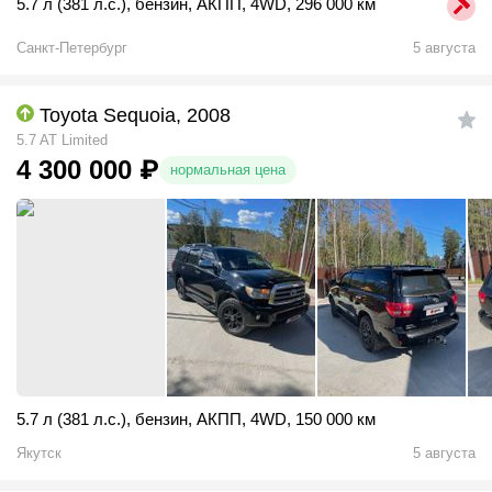
5.7 л (381 л.с.)
,
бензин
,
АКПП
,
4WD
,
296 000 км
Санкт-Петербург
5 августа
Toyota Sequoia, 2008
5.7 AT Limited
4 300 000
₽
нормальная цена
5.7 л (381 л.с.)
,
бензин
,
АКПП
,
4WD
,
150 000 км
Якутск
5 августа