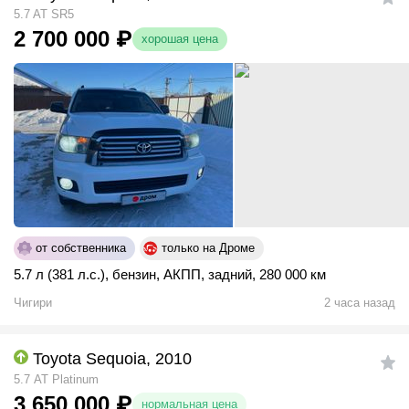
5.7 AT SR5
2 700 000
₽
хорошая цена
от собственника
только на Дроме
5.7 л (381 л.с.)
,
бензин
,
АКПП
,
задний
,
280 000 км
Чигири
2 часа назад
Toyota Sequoia, 2010
5.7 АТ Platinum
3 650 000
₽
нормальная цена