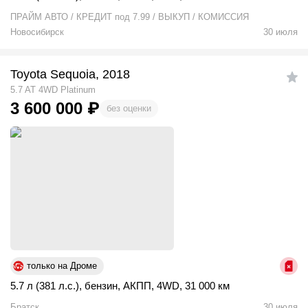
ПРАЙМ АВТО / КРЕДИТ под 7.99 / ВЫКУП / КОМИССИЯ
Новосибирск
30 июля
Toyota Sequoia, 2018
5.7 AT 4WD Platinum
3 600 000
₽
без оценки
только на Дроме
5.7 л (381 л.с.)
,
бензин
,
АКПП
,
4WD
,
31 000 км
Братск
30 июля