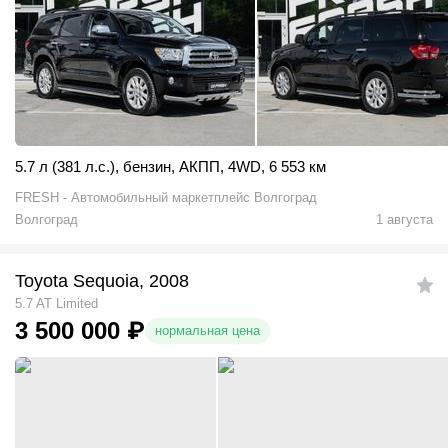
5.7 л (381 л.с.)
,
бензин
,
АКПП
,
4WD
,
6 553 км
FRESH - Автомобильный маркетплейс Волгоград
Волгоград
1 августа
Toyota Sequoia, 2008
5.7 AT Limited
3 500 000
₽
нормальная цена