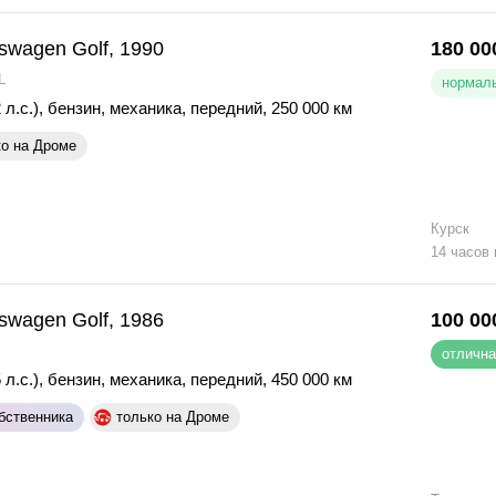
swagen Golf, 1990
180 00
L
нормаль
 л.с.)
,
бензин
,
механика
,
передний
,
250 000 км
ко на Дроме
Курск
14 часов
swagen Golf, 1986
100 00
отлична
 л.с.)
,
бензин
,
механика
,
передний
,
450 000 км
бственника
только на Дроме