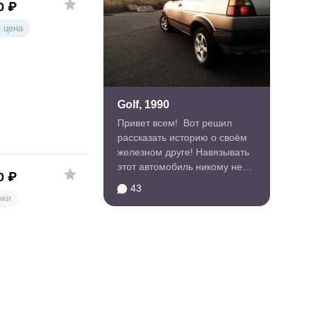
0
₽
 цена
Golf, 1990
Привет всем! Вот решил
рассказать историю о своём
железном друге! Навязывать
этот автомобиль никому не
0
₽
собираюсь, да и...
43
нки