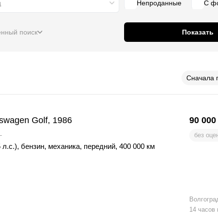
д
Непроданные
С ф
нный поиск
Показать
Сначала 
swagen Golf, 1986
90 000
L
без оце
 л.с.)
,
бензин
,
механика
,
передний
,
400 000 км
Волгогра
14 часов