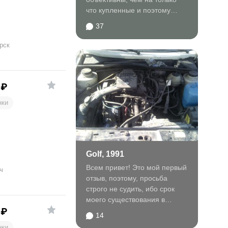
что купленные и поэтому
решил написать отзыв, на...
37
рск
₽
нки
Golf, 1991
Всем привет! Это мой первый
ч
отзыв, поэтому, просьба
строго не судить, ибо срок
моего существования в
качестве автомобилиста
₽
14
пока...
нки