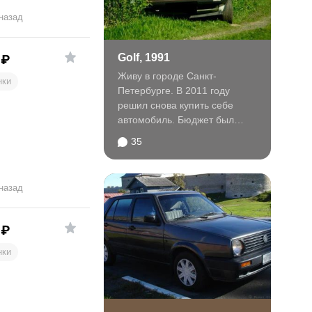
 назад
Golf, 1991
₽
Живу в городе Санкт-
нки
Петербурге. В 2011 году
решил снова купить себе
автомобиль. Бюджет был
порядка 120 000 руб.
35
Сначала...
 назад
₽
нки