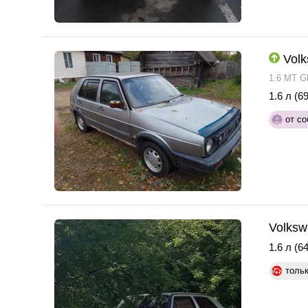
Volk
1.6 MT G
1.6 л (69
от со
Volksw
1.6 л (64
толь