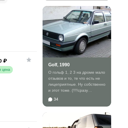
0
₽
Golf, 1990
 цена
О гольф 1, 2 3 на дроме мало
отзывов и то, те что есть не
лицеприятные. Ну собственно
и этот тоже. (!!!!сразу
делаем...
34