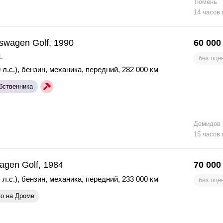
Тюмень
14 часов
swagen Golf, 1990
60 000
L
без оце
 л.с.)
,
бензин
,
механика
,
передний
,
282 000 км
бственника
Демидов
15 часов
agen Golf, 1984
70 000
 л.с.)
,
бензин
,
механика
,
передний
,
233 000 км
без оце
ко на Дроме