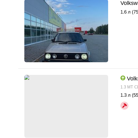
Volksw
1.6 л (75
Volk
1.3 MT C
1.3 л (55