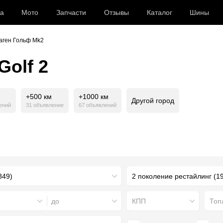
а
Мото
Запчасти
Отзывы
Каталог
Шины
аген Гольф Mk2
olf 2
+500 км
+1000 км
Другой город
ений
31 объявление
67 объявлений
2 поколение рестайлинг (19
до
КПП
Топ