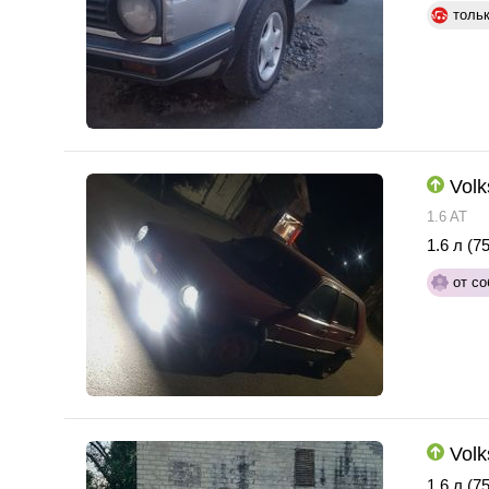
толь
Volk
1.6 AT
1.6 л (75
от со
Volk
1.6 л (75