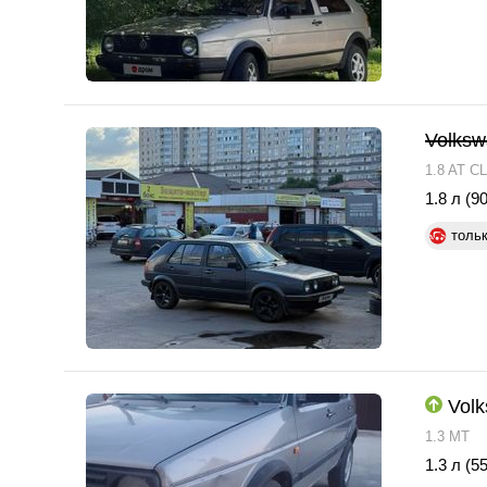
Volksw
1.8 AT CL
1.8 л (90
толь
Volk
1.3 MT
1.3 л (55