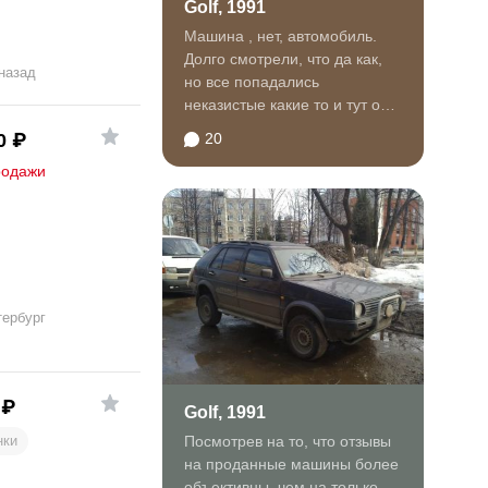
Golf, 1991
Машина , нет, автомобиль.
Долго смотрели, что да как,
 назад
но все попадались
неказистые какие то и тут он,
"серый". И вот...
0
₽
20
родажи
тербург
₽
Golf, 1991
нки
Посмотрев на то, что отзывы
на проданные машины более
объективны, чем на только