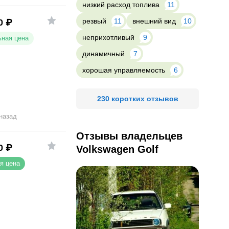
низкий расход топлива
11
резвый
11
внешний вид
10
0
₽
неприхотливый
9
ная цена
динамичный
7
хорошая управляемость
6
230 коротких отзывов
 назад
Отзывы владельцев
0
₽
Volkswagen Golf
я цена