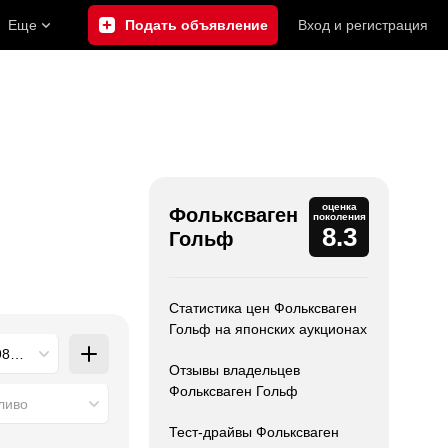
Еще
Подать объявление
Вход
и
регистрация
оценка
Фольксваген
поколения
8.3
Гольф
Статистика цен Фольксваген
Гольф на японских аукционах
87 - 1992), 2 поколение (1983 - 1987)
Отзывы владельцев
Фольксваген Гольф
ливо
Тест-драйвы Фольксваген