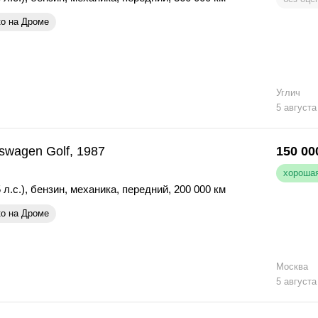
ко на Дроме
Углич
5 августа
swagen Golf, 1987
150 00
хорошая
 л.с.)
,
бензин
,
механика
,
передний
,
200 000 км
ко на Дроме
Москва
5 августа