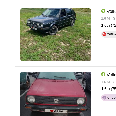
Volk
1.6 MT G
1.6 л (72
толь
Volk
1.6 MT C
1.6 л (75
от со