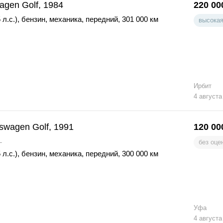
agen Golf, 1984
220 00
 л.с.)
,
бензин
,
механика
,
передний
,
301 000 км
высокая
Ирбит
4 августа
swagen Golf, 1991
120 00
L
без оце
 л.с.)
,
бензин
,
механика
,
передний
,
300 000 км
Уфа
4 августа