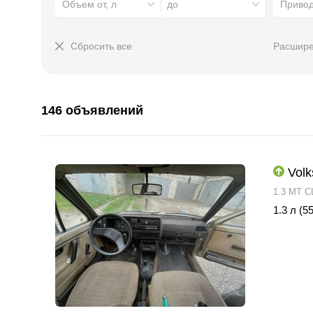
Объем от, л
до
Приво
Сбросить все
Расшире
146 объявлений
Volk
1.3 MT C
1.3 л (55