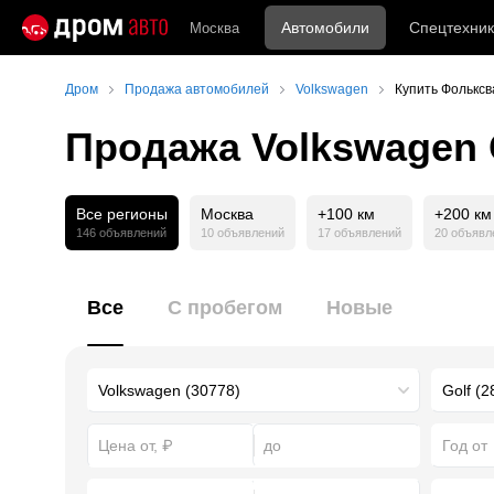
Автомобили
Спецтехник
Москва
Дром
Продажа автомобилей
Volkswagen
Купить Фольксв
Продажа Volkswagen G
Все регионы
Москва
+100 км
+200 км
146 объявлений
10 объявлений
17 объявлений
20 объявл
Все
С пробегом
Новые
Год от