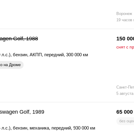
Воронеж
19 часов
agen Golf, 1988
150 00
снят с п
 л.с.)
,
бензин
,
АКПП
,
передний
,
300 000 км
ко на Дроме
Санкт-Пе
5 августа
swagen Golf, 1989
65 000
без оце
 л.с.)
,
бензин
,
механика
,
передний
,
930 000 км