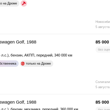
ко на Дроме
Новосиби
5 августа
swagen Golf, 1988
85 000
без оце
 л.с.)
,
бензин
,
АКПП
,
передний
,
340 000 км
бственника
только на Дроме
Солигали
5 августа
swagen Golf, 1988
85 000
 л.с.)
,
бензин
,
механика
,
передний
,
360 000 км
без оце