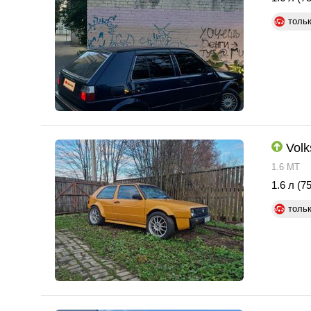
толь
Volk
1.6 MT
1.6 л (75
толь