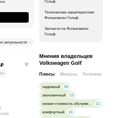
Гольф
ото
Технические характеристики
Фольксваген Гольф
Запчасти на Фольксваген
Гольф
по актуальности
Мнения владельцев
Volkswagen Golf
₽
нки
Плюсы
Минусы
Поломки
надежный
58
экономичный
23
низкая стоимость обслуживания
21
д
комфортный
16
 назад