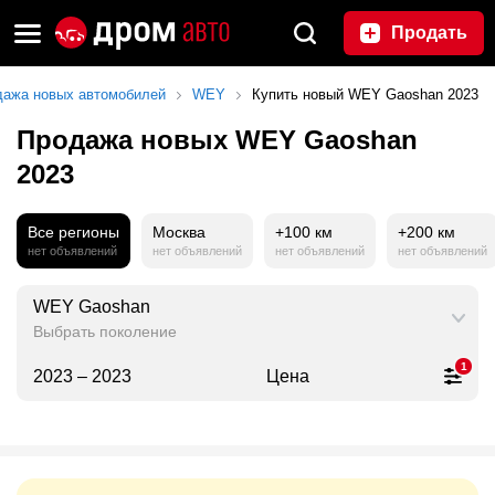
Продать
дажа новых автомобилей
WEY
Купить новый WEY Gaoshan 2023
Продажа новых WEY Gaoshan
2023
Все регионы
Москва
+100 км
+200 км
нет объявлений
нет объявлений
нет объявлений
нет объявлений
WEY Gaoshan
Выбрать поколение
1
2023 – 2023
Цена