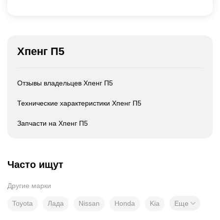
Хпенг П5
Отзывы владельцев Хпенг П5
Технические характеристики Хпенг П5
Запчасти на Хпенг П5
Часто ищут
Другие марки
Toyota
Лада
Nissan
Honda
Kia
Еще