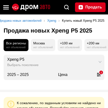
Продать
Продажа новых автомобилей
Xpeng
Купить новый Xpeng P5 2025
Продажа новых Xpeng P5 2025
Все регионы
Москва
+100 км
+200 км
нет объявлений
нет объявлений
нет объявлений
нет объявлений
Xpeng P5
Выбрать поколение
1
2025 – 2025
Цена
К сожалению, по заданным условиям не найдено ни