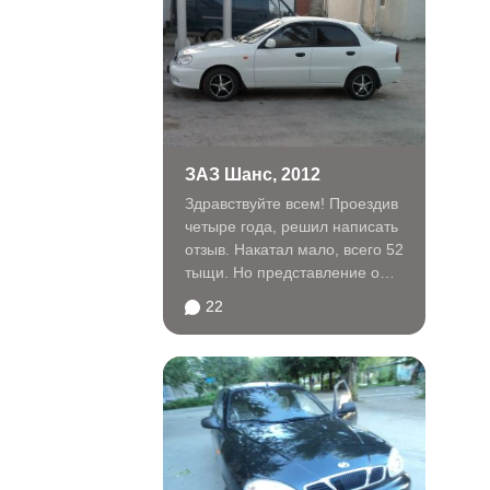
ЗАЗ Шанс, 2012
Здравствуйте всем! Проездив
четыре года, решил написать
отзыв. Накатал мало, всего 52
тыщи. Но представление о
машине теперь...
22