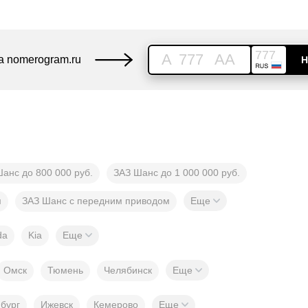
777
A
777
AA
а nomerogram.ru
Н
анс до 800 000 руб.
ЗАЗ Шанс до 1 000 000 руб.
м
ЗАЗ Шанс с передним приводом
Еще
da
Kia
Еще
Омск
Тюмень
Челябинск
Еще
бург
Ижевск
Кемерово
Еще