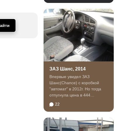
айти
ЗАЗ Шанс, 2014
Впервые увидел ЗАЗ
Шанс(Chance) с коробкой
"автомат" в 2012г. Но тогда
отпугнула цена в 444
тыс.руб.Но в 2013г.
22
появились...