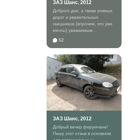
ЗАЗ Шанс, 2012
Доброго дня, а также ровных
дорог и уважительных
гаишников (впрочем, это уже
мечты) уважаемым
посетителям дрома и...
52
ЗАЗ Шанс, 2012
Добрый вечер форумчане!
Пишу этот отзыв в основном