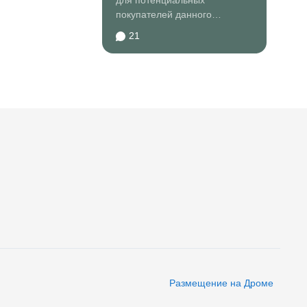
для потенциальных
покупателей данного
автомобиля.До шанса было
21
за последние 8...
Размещение на Дроме