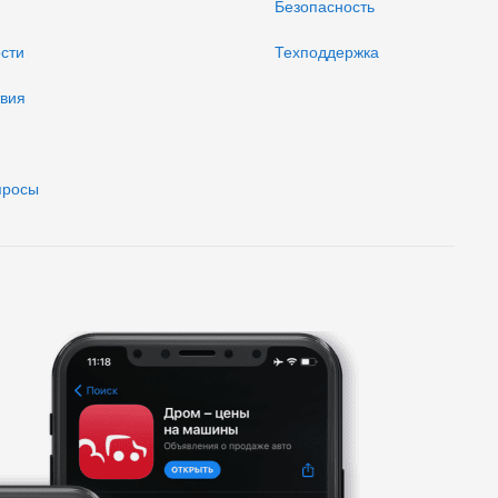
Безопасность
ости
Техподдержка
твия
просы