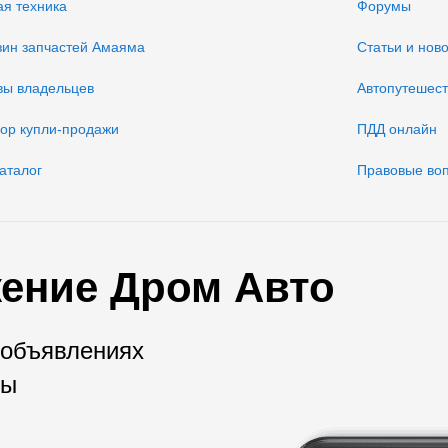
ая техника
Форумы
зин запчастей Амаяма
Статьи и нов
вы владельцев
Автопутешес
вор купли-продажи
ПДД онлайн
аталог
Правовые во
ение Дром Авто
 объявлениях
мы