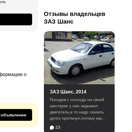
ото
Отзывы владельцев
ЗАЗ Шанс
информацию о
ЗАЗ Шанс, 2014
Поездив с полгода на своей
шестерке у нее задымил
двигатель,и то надо сказать
 объявления
долго протянул,потому как
любой старт был тапок в...
23