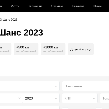
а
Мото
Запчасти
Отзывы
Каталог
Шины
АЗ Шанс 2023
Шанс 2023
км
+500 км
+1000 км
Другой город
явлений
нет объявлений
нет объявлений
Поколение
2023
КПП
Топ