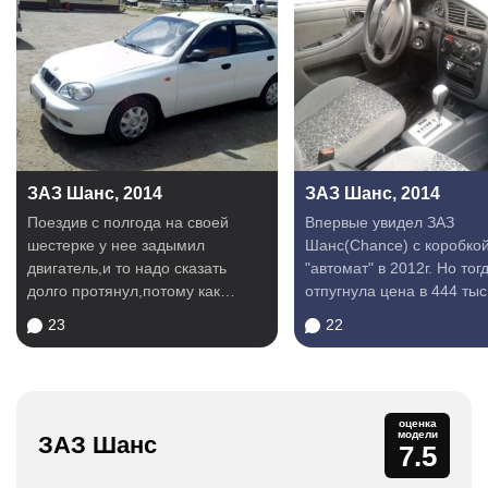
ЗАЗ Шанс, 2014
ЗАЗ Шанс, 2014
Поездив с полгода на своей
Впервые увидел ЗАЗ
шестерке у нее задымил
Шанс(Chance) с коробкой
двигатель,и то надо сказать
"автомат" в 2012г. Но тог
долго протянул,потому как
отпугнула цена в 444 тыс
любой старт был тапок в...
в 2013г. появились...
23
22
оценка
модели
ЗАЗ Шанс
7.5