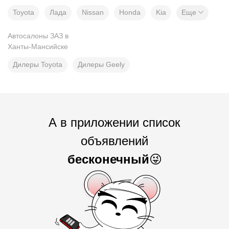
Toyota
Лада
Nissan
Honda
Kia
Еще
Автосалоны ЗАЗ в
Ханты-Мансийске
Дилеры Toyota
Дилеры Geely
А в приложении список
объявлений
бесконечный
😜