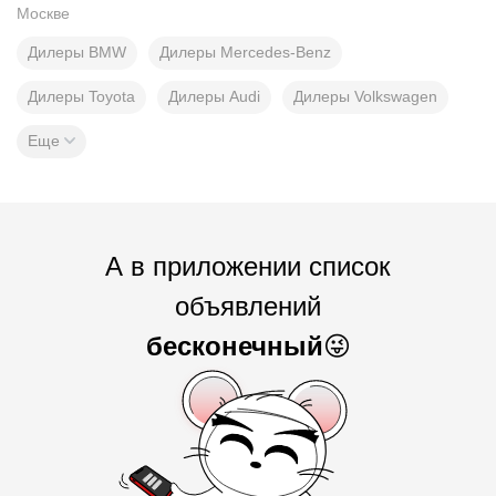
Москве
Дилеры BMW
Дилеры Mercedes-Benz
Дилеры Toyota
Дилеры Audi
Дилеры Volkswagen
Еще
А в приложении список
объявлений
бесконечный
😜