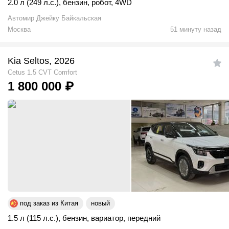
2.0 л (249 л.с.)
,
бензин
,
робот
,
4WD
Автомир Джейку Байкальская
Москва
51 минуту назад
Kia Seltos, 2026
Cetus 1.5 CVT Comfort
1 800 000
₽
под заказ из Китая
новый
1.5 л (115 л.с.)
,
бензин
,
вариатор
,
передний