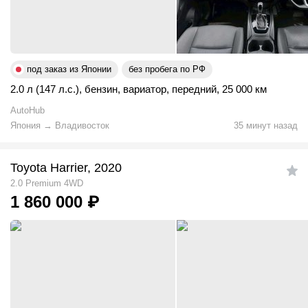
под заказ из Японии
без пробега по РФ
2.0 л (147 л.с.)
,
бензин
,
вариатор
,
передний
,
25 000 км
AutoHub
Япония
→
Владивосток
35 минут назад
Toyota Harrier, 2020
2.0 Premium 4WD
1 860 000
₽