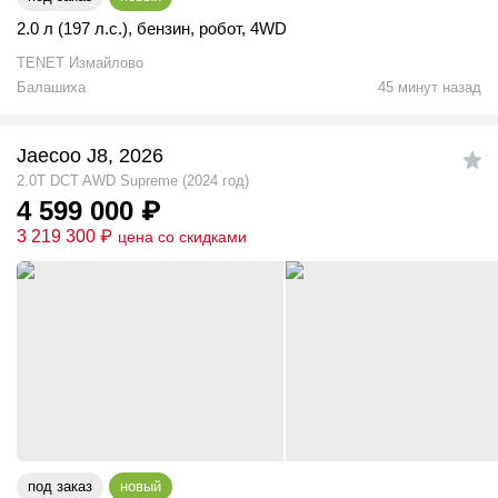
2.0 л (197 л.с.)
,
бензин
,
робот
,
4WD
TENET Измайлово
Балашиха
45 минут назад
Jaecoo J8, 2026
2.0T DCT AWD Supreme (2024 год)
4 599 000
₽
3 219 300
₽
цена со скидками
под заказ
новый