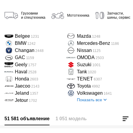
Грузовики

Запчасти,

Мототехника
и спецтехника
шины, сервис
Belgee
Mazda
1231
1248
BMW
Mercedes-Benz
1242
1186
Changan
Nissan
2448
1125
GAC
OMODA
1159
2503
Geely
Suzuki
1757
1001
Haval
Tank
2528
1020
Honda
TENET
2603
6307
Jaecoo
Toyota
2143
4992
Jeland
Volkswagen
1357
1641
Показать все
Jetour
1702
51 581 объявление
1 051 модель