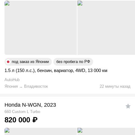
под заказ из Японии
без пробега по РФ
1.5 л (150 л.с.)
,
бензин
,
вариатор
,
4WD
,
13 000 км
AutoHub
Япония
→
Владивосток
22 минуты назад
Honda N-WGN, 2023
660 Custom L Turbo
820 000
₽