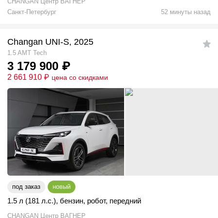
CHANGAN Центр ВАГНЕР
Санкт-Петербург
52 минуты назад
Changan UNI-S, 2025
1.5 AMT Tech
3 179 900
₽
2 661 910
₽
цена со скидками
под заказ
новый
1.5 л (181 л.с.)
,
бензин
,
робот
,
передний
CHANGAN Центр ВАГНЕР