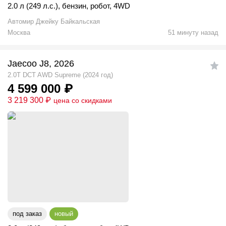
2.0 л (249 л.с.)
,
бензин
,
робот
,
4WD
Автомир Джейку Байкальская
Москва
51 минуту назад
Jaecoo J8, 2026
2.0T DCT AWD Supreme (2024 год)
4 599 000
₽
3 219 300
₽
цена со скидками
под заказ
новый