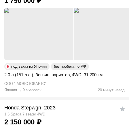
1 790 000
₽
под заказ из Японии
без пробега по РФ
2.0 л (151 л.с.)
,
бензин
,
вариатор
,
4WD
,
31 200 км
ООО " МОЛОТОКАВТО"
Япония
→
Хабаровск
20 минут назад
Honda Stepwgn, 2023
1.5 Spada 7 seater 4WD
2 150 000
₽