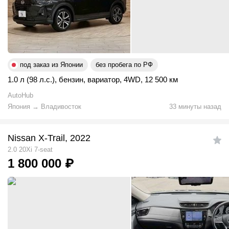
под заказ из Японии
без пробега по РФ
1.0 л (98 л.с.)
,
бензин
,
вариатор
,
4WD
,
12 500 км
AutoHub
Япония
→
Владивосток
33 минуты назад
Nissan X-Trail, 2022
2.0 20Xi 7-seat
1 800 000
₽