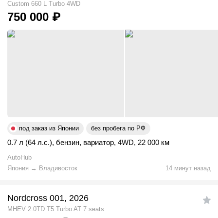
Custom 660 L Turbo 4WD
750 000
₽
под заказ из Японии
без пробега по РФ
0.7 л (64 л.с.)
,
бензин
,
вариатор
,
4WD
,
22 000 км
AutoHub
Япония
→
Владивосток
14 минут назад
Nordcross 001, 2026
MHEV 2.0TD T5 Turbo AT 7 seats