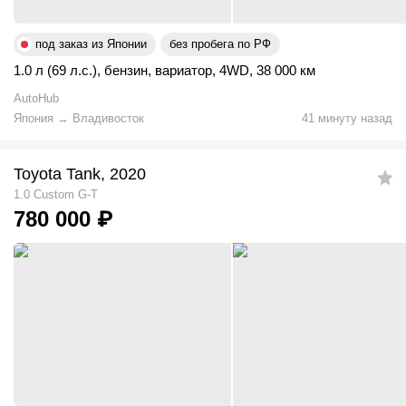
под заказ из Японии
без пробега по РФ
1.0 л (69 л.с.)
,
бензин
,
вариатор
,
4WD
,
38 000 км
AutoHub
Япония
→
Владивосток
41 минуту назад
Toyota Tank, 2020
1.0 Custom G-T
780 000
₽