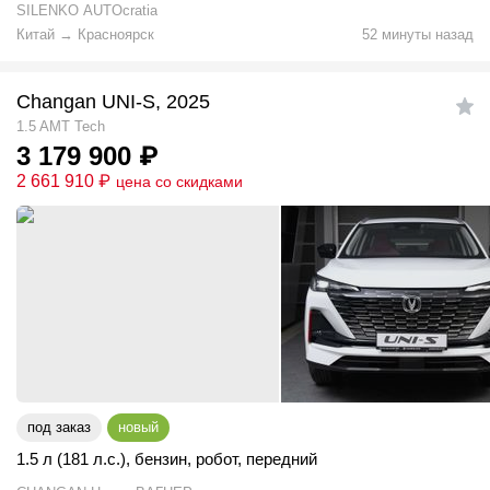
SILENKO AUTOcratia
Китай
→
Красноярск
52 минуты назад
Changan UNI-S, 2025
1.5 AMT Tech
3 179 900
₽
2 661 910
₽
цена со скидками
под заказ
новый
1.5 л (181 л.с.)
,
бензин
,
робот
,
передний