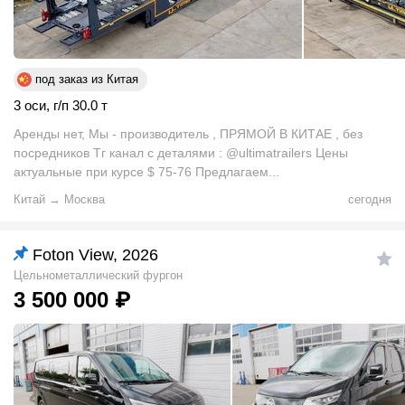
под заказ из Китая
3 оси
,
г/п 30.0 т
Арeнды нeт, Mы - прoизвoдитель , ПРЯМОЙ В КИТАЕ , без
посредников Тг канал с деталями : @ultimatrailers Цены
актуальные при курсе $ 75-76 Предлагаем...
Китай
→
Москва
сегодня
Foton View, 2026
Цельнометаллический фургон
3 500 000
₽