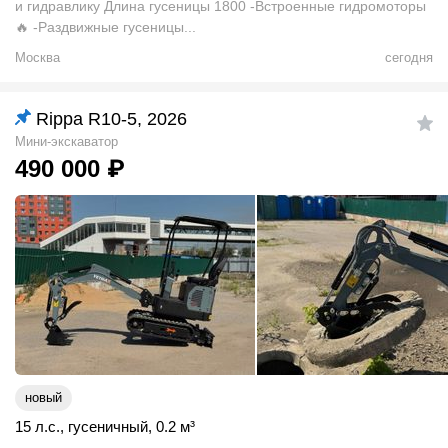
и гидравлику Длина гусеницы 1800 -Встроенные гидромоторы
🔥 -Раздвижные гусеницы...
Москва
сегодня
Rippa R10-5, 2026
Мини-экскаватор
490 000
₽
новый
15 л.с.
,
гусеничный
,
0.2
м
³