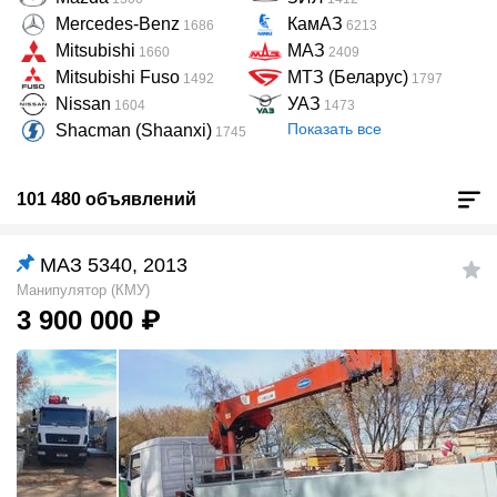
Mercedes-Benz
КамАЗ
1686
6213
Mitsubishi
МАЗ
1660
2409
Mitsubishi Fuso
МТЗ (Беларус)
1492
1797
Nissan
УАЗ
1604
1473
Показать все
Shacman (Shaanxi)
1745
101 480 объявлений
МАЗ 5340, 2013
Манипулятор (КМУ)
3 900 000
₽