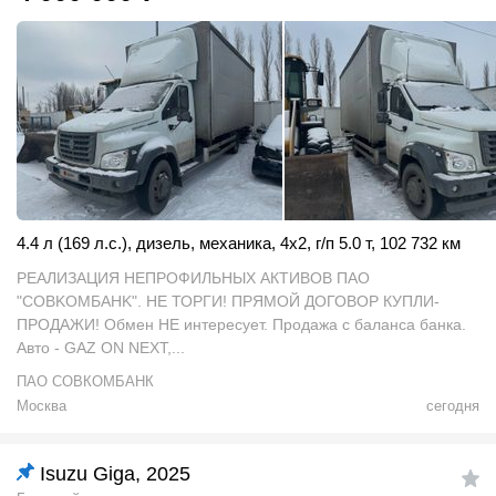
4.4 л (169 л.с.)
,
дизель
,
механика
,
4x2
,
г/п 5.0 т
,
102 732 км
PEAЛИЗАЦИЯ HEПРОФИЛЬНЫХ АКTИВOВ ПAО
"COВKOMБAHK". НЕ ТОРГИ! ПРЯМОЙ ДОГОВОР КУПЛИ-
ПРОДАЖИ! Обмен НЕ интересует. Продажа с баланса банка.
Авто - GAZ ON NEXT,...
ПАО СОВКОМБАНК
Москва
сегодня
Isuzu Giga, 2025