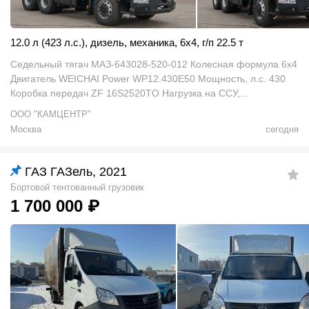
12.0 л (423 л.с.)
,
дизель
,
механика
,
6x4
,
г/п 22.5 т
Седельный тягач МАЗ-643028-520-012 Колесная формула 6x4
Двигатель WEICHAI Power WP12.430E50 Мощность, л.с. 430
Коробка передач ZF 16S2520TO Нагрузка на ССУ,...
ООО "КАМЦЕНТР"
Москва
сегодня
ГАЗ ГАЗель, 2021
Бортовой тентованный грузовик
1 700 000
₽