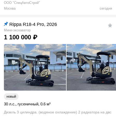
ООО "СпецАвтоСтрой"
Москва
сегодня
Rippa R18-4 Pro, 2026
Мини-экскаватор
1 100 000
₽
новый
30 л.с.
,
гусеничный
,
0.6
м
³
Дизель 3 цилиндра. (водяное охлаждение) 2 радиатора на двс