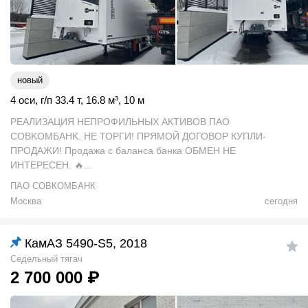
новый
4 оси
,
г/п 33.4 т
,
16.8
м
³
,
10 м
PEAЛИЗАЦИЯ HEПРОФИЛЬНЫХ АКTИВOВ ПAО
COВKOMБAHK. НЕ ТОРГИ! ПРЯМОЙ ДОГОВОР КУПЛИ-
ПРОДАЖИ! Продажа с баланса банка ОБМЕН НЕ
ИНТЕРЕСЕН. 🔥...
ПАО СОВКОМБАНК
Москва
сегодня
КамАЗ 5490-S5, 2018
Седельный тягач
2 700 000
₽