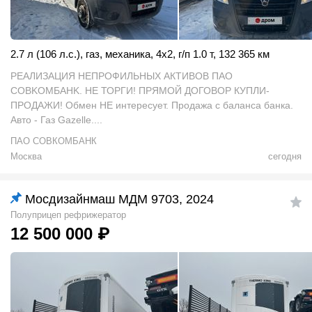
2.7 л (106 л.с.)
,
газ
,
механика
,
4x2
,
г/п 1.0 т
,
132 365 км
PEAЛИЗАЦИЯ HEПРОФИЛЬНЫХ АКTИВOВ ПAО
COВKOMБAHK. НЕ ТОРГИ! ПРЯМОЙ ДОГОВОР КУПЛИ-
ПРОДАЖИ! Обмен НЕ интересует. Продажа с баланса банка.
Авто - Газ Gazelle....
ПАО СОВКОМБАНК
Москва
сегодня
Мосдизайнмаш МДМ 9703, 2024
Полуприцеп рефрижератор
12 500 000
₽