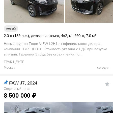
новый
2.0 л (159 л.с.)
,
дизель
,
автомат
,
4x2
,
г/п 990 кг
,
7.0
м
³
Новый фургон Foton VIEW L2H1 от официального дилера,
компании ТРАК ЦЕНТР. Стоимость указана с НДС при покупке
в лизинг. Гарантия 3 года без ограничения по...
ТРАК ЦЕНТР
Москва
сегодня
FAW J7, 2024
Седельный тягач
8 500 000
₽