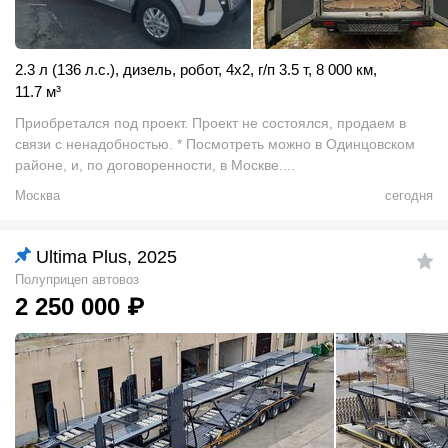
2.3 л (136 л.с.)
,
дизель
,
робот
,
4x2
,
г/п 3.5 т
,
8 000 км
,
11.7
м
³
Приобретался под проект. Проект не состоялся, продаем в
связи с ненадобностью. * Посмотреть можно в Одинцовском
районе, и, по договоренности, в Москве....
Москва
сегодня
Ultima Plus, 2025
Полуприцеп автовоз
2 250 000
₽