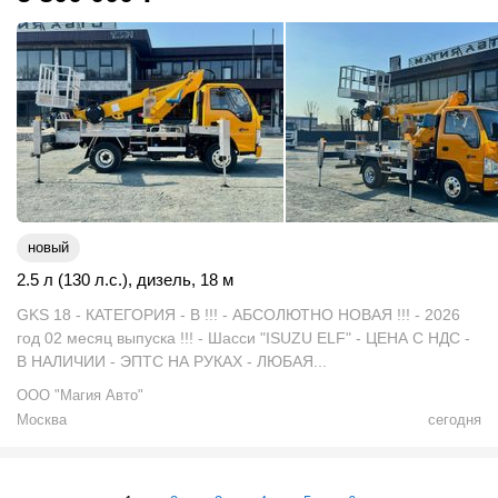
новый
2.5 л (130 л.с.)
,
дизель
,
18 м
GKS 18 - КАТЕГОРИЯ - В !!! - АБСОЛЮТНО НОВАЯ !!! - 2026
год 02 месяц выпуска !!! - Шасси "ISUZU ELF" - ЦЕНА С НДС -
В НАЛИЧИИ - ЭПТС НА РУКАХ - ЛЮБАЯ...
ООО "Магия Авто"
Москва
сегодня