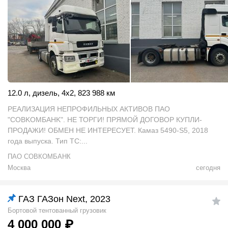
12.0 л
,
дизель
,
4x2
,
823 988 км
PEAЛИЗАЦИЯ HEПРОФИЛЬНЫХ АКTИВOВ ПAО
"COВKOMБAHK". НЕ ТОРГИ! ПРЯМОЙ ДОГОВОР КУПЛИ-
ПРОДАЖИ! ОБМЕН НЕ ИНТЕРЕСУЕТ. Камаз 5490-S5, 2018
года выпуска. Тип ТС:...
ПАО СОВКОМБАНК
Москва
сегодня
ГАЗ ГАЗон Next, 2023
Бортовой тентованный грузовик
4 000 000
₽