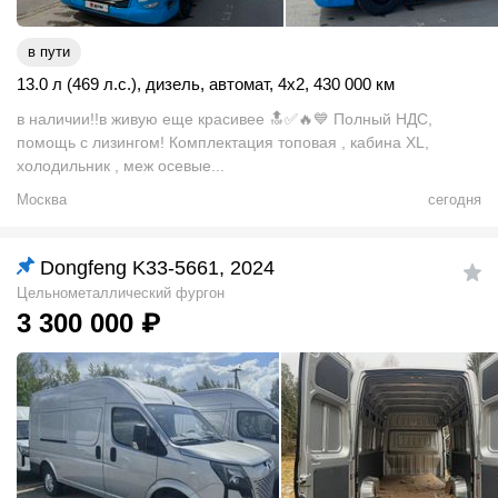
в пути
13.0 л (469 л.с.)
,
дизель
,
автомат
,
4x2
,
430 000 км
в наличии!!в живую еще красивее 🔝✅🔥💙 Полный НДС,
помощь с лизингом! Комплектация топовая , кабина XL,
холодильник , меж осевые...
Москва
сегодня
Dongfeng K33-5661, 2024
Цельнометаллический фургон
3 300 000
₽