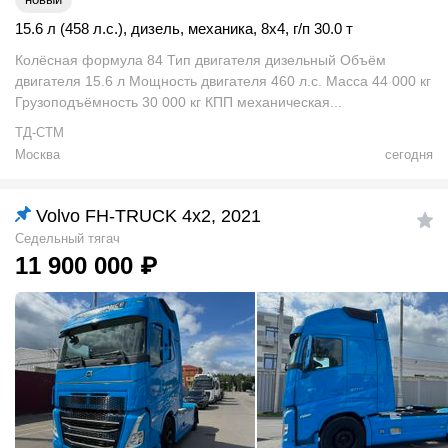
15.6 л (458 л.с.)
,
дизель
,
механика
,
8x4
,
г/п 30.0 т
Колёсная формула 84 Тип двигателя дизельный Объём
двигателя 15.6 л Мощность двигателя 460 л.с. Масса 44 000 кг
Грузоподъёмность 30 000 кг КПП механическая...
ТД-СТМ
Москва
сегодня
Volvo FH-TRUCK 4x2, 2021
Седельный тягач
11 900 000
₽