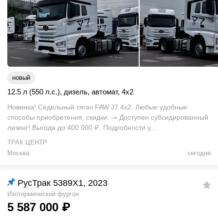
новый
12.5 л (550 л.с.)
,
дизель
,
автомат
,
4x2
Новинка! Седельный тягач FAW J7 4х2. Любые удобные
способы приобретения, скидки. -= Доступен субсидированный
лизинг! Выгода до 400 000 ₽. Подробности у...
ТРАК ЦЕНТР
Москва
сегодня
РусТрак 5389X1, 2023
Изотермический фургон
5 587 000
₽