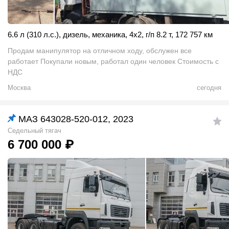
6.6 л (310 л.с.)
,
дизель
,
механика
,
4x2
,
г/п 8.2 т
,
172 757 км
Продам манипулятор на отличном ходу, обслужен все
работает Покупали новым, работал один человек Стоимость с
НДС
Москва
сегодня
МАЗ 643028-520-012, 2023
Седельный тягач
6 700 000
₽