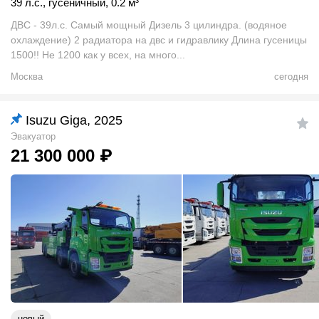
39 л.с.
,
гусеничный
,
0.2
м
³
ДВС - 39л.с. Самый мощный Дизель 3 цилиндра. (водяное
охлаждение) 2 радиатора на двс и гидравлику Длина гусеницы
1500!! Не 1200 как у всех, на много...
Москва
сегодня
Isuzu Giga, 2025
Эвакуатор
21 300 000
₽
новый