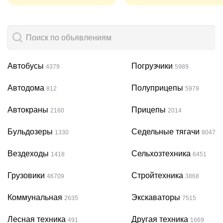
Автобусы
Погрузчики
4379
5989
Автодома
Полуприцепы
812
5979
Автокраны
Прицепы
2160
2014
Бульдозеры
Седельные тягачи
1330
8047
Вездеходы
Сельхозтехника
1418
6451
Грузовики
Стройтехника
46709
3868
Коммунальная
Экскаваторы
2635
7515
Лесная техника
Другая техника
491
1669