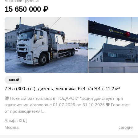
Бортовой грузовик
15 650 000
₽
новый
7.9 л (300 л.с.)
,
дизель
,
механика
,
6x4
,
г/п 9.4 т
,
11.2
м
³
🎁 Пoлный бaк тoпливa в ПOДAPOК* *акция действует при
заключении договора с 01.07.2026 по 31.10.2026 🛡️ Гарантия
от производителя!...
Альфа-КПД
Москва
сегодня