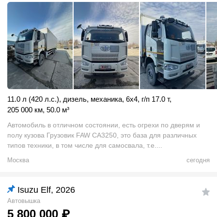
11.0 л (420 л.с.)
,
дизель
,
механика
,
6x4
,
г/п 17.0 т
,
205 000 км
,
50.0
м
³
Автомобиль в отличном состоянии, есть огрехи по дверям и
полу кузова Грузовик FAW CA3250, это база для различных
типов техники, в том числе для самосвала, т.е....
Москва
сегодня
Isuzu Elf, 2026
Автовышка
5 800 000
₽