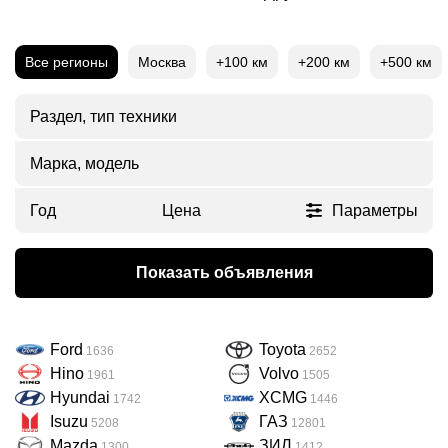
Все регионы
Москва
+100 км
+200 км
+500 км
Раздел, тип техники
Марка, модель
Год
Цена
Параметры
Показать объявления
Ford
Toyota
1636
2652
Hino
Volvo
1961
1505
Hyundai
XCMG
1742
1446
Isuzu
ГАЗ
5208
12801
Mazda
ЗИЛ
1300
1412