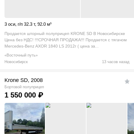
3 оси
,
г/п 32.3 т
,
92.0
м
³
Продается шторный полуприцеп KRONE SD В Новосибирске
Цена без НДС! !!!СРОЧНАЯ ПРОДАЖА!!! Продается с тягачом
Mercedes-Benz AXOR 1840 LS 2012г ( цена за...
«Восточный путь»
Новосибирск
13 часов назад
Krone SD, 2008
Бортовой полуприцеп
1 550 000
₽