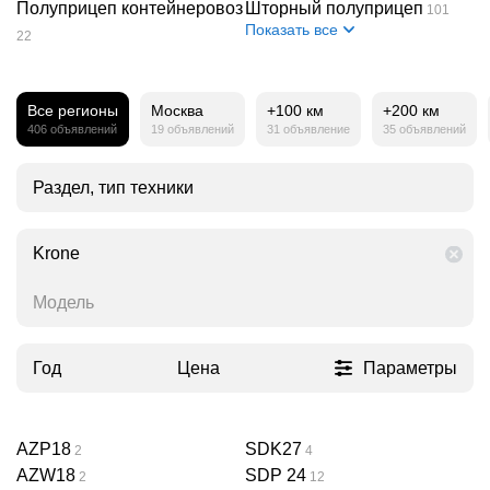
Полуприцеп контейнеровоз
Шторный полуприцеп
101
Показать все
22
Все регионы
Москва
+100 км
+200 км
406 объявлений
19 объявлений
31 объявление
35 объявлений
Раздел, тип техники
Krone
Модель
Год
Цена
Параметры
AZP18
SDK27
2
4
AZW18
SDP 24
2
12