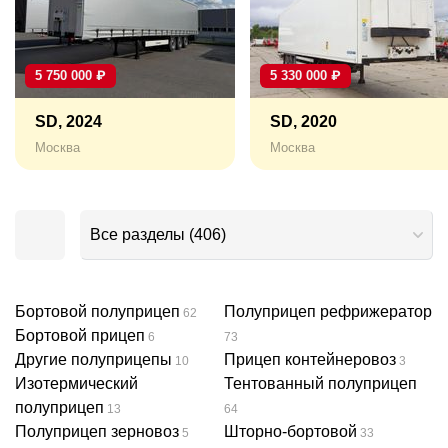
5 750 000
₽
5 330 000
₽
SD, 2024
SD, 2020
Москва
Москва
Все разделы
(
406
)
Бортовой полуприцеп
Полуприцеп рефрижератор
62
Бортовой прицеп
6
73
Другие полуприцепы
Прицеп контейнеровоз
10
3
Изотермический
Тентованный полуприцеп
полуприцеп
13
64
Полуприцеп зерновоз
Шторно-бортовой
5
33