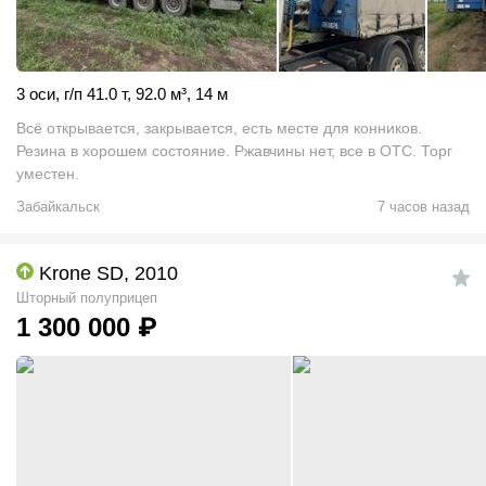
3 оси
,
г/п 41.0 т
,
92.0
м
³
,
14 м
Всё открывается, закрывается, есть месте для конников.
Резина в хорошем состояние. Ржавчины нет, все в ОТС. Торг
уместен.
Забайкальск
7 часов назад
Krone SD, 2010
Шторный полуприцеп
1 300 000
₽