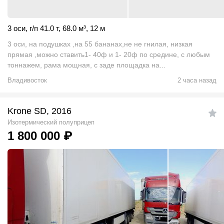
3 оси
,
г/п 41.0 т
,
68.0
м
³
,
12 м
3 оси, на подушках ,на 55 бананах,не не гнилая, низкая
прямая ,можно ставить1- 40ф и 1- 20ф по средине, с любым
тоннажем, рама мощная, с заде площадка на...
Владивосток
2 часа назад
Krone SD, 2016
Изотермический полуприцеп
1 800 000
₽