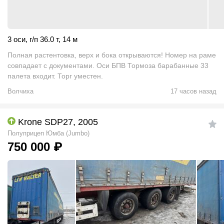
3 оси
,
г/п 36.0 т
,
14 м
Полная растентовка, верх и бока открываются! Номер на раме
совпадает с документами. Оси БПВ Тормоза барабанные 33
палета входит. Торг уместен.
Волчиха
17 часов назад
Krone SDP27, 2005
Полуприцеп Юмба (Jumbo)
750 000
₽