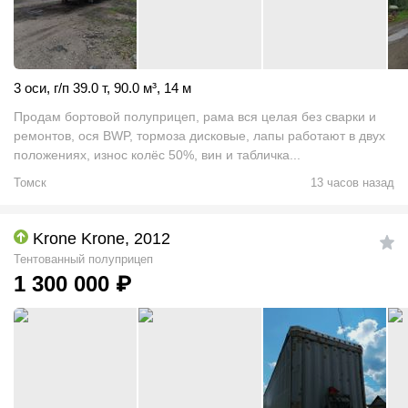
3 оси
,
г/п 39.0 т
,
90.0
м
³
,
14 м
Продам бортовой полуприцеп, рама вся целая без сварки и
ремонтов, ося BWP, тормоза дисковые, лапы работают в двух
положениях, износ колёс 50%, вин и табличка...
Томск
13 часов назад
Krone Krone, 2012
Тентованный полуприцеп
1 300 000
₽