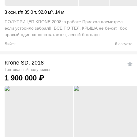
3 оси
,
г/п 39.0 т
,
92.0
м
³
,
14 м
ПОЛУПРИЦЕП KRONE 2008г.в работе Приехал посмотрел
если устроило забрал!!! ВСЁ ПО ТЕЛ. КРЫША не бежит.. бок
правый один хорошо катается, левый бок надо...
Бийск
6 августа
Krone SD, 2018
Тентованный полуприцеп
1 900 000
₽