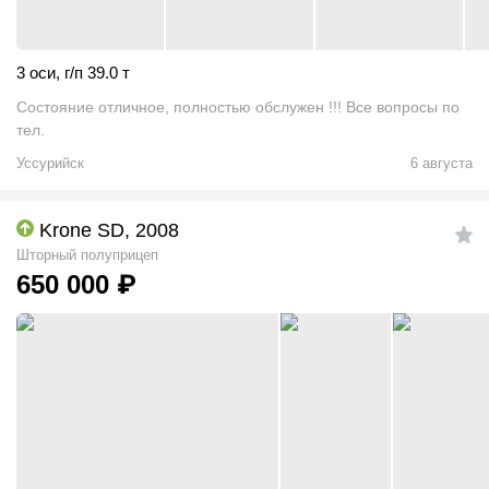
3 оси
,
г/п 39.0 т
Состояние отличное, полностью обслужен !!! Все вопросы по
тел.
Уссурийск
6 августа
Krone SD, 2008
Шторный полуприцеп
650 000
₽