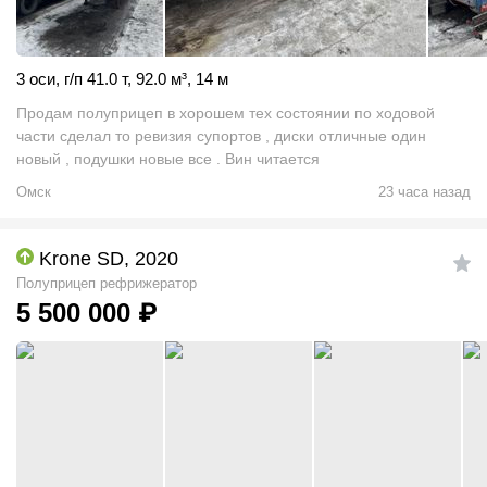
3 оси
,
г/п 41.0 т
,
92.0
м
³
,
14 м
Продам полуприцеп в хорошем тех состоянии по ходовой
части сделал то ревизия супортов , диски отличные один
новый , подушки новые все . Вин читается
Омск
23 часа назад
Krone SD, 2020
Полуприцеп рефрижератор
5 500 000
₽