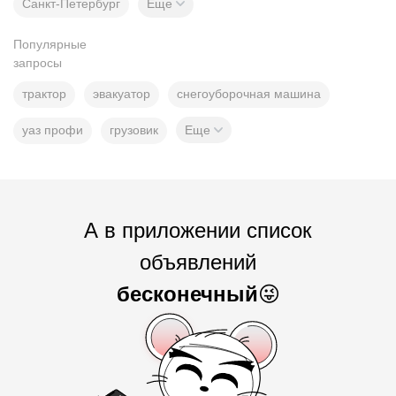
Санкт-Петербург
Еще
Популярные
запросы
трактор
эвакуатор
снегоуборочная машина
уаз профи
грузовик
Еще
А в приложении список
объявлений
бесконечный
😜