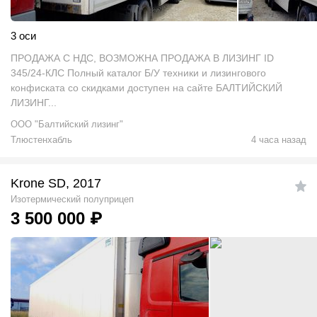
3 оси
ПРОДАЖА С НДС, ВОЗМОЖНА ПРОДАЖА В ЛИЗИНГ ID
345/24-КЛС Полный каталог Б/У техники и лизингового
конфиската со скидками доступен на сайте БАЛТИЙСКИЙ
ЛИЗИНГ...
ООО "Балтийский лизинг"
Тлюстенхабль
4 часа назад
Krone SD, 2017
Изотермический полуприцеп
3 500 000
₽