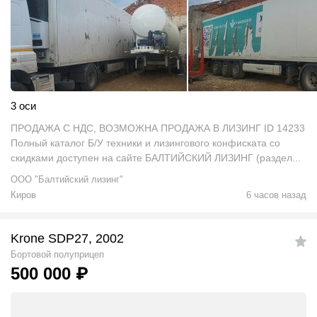
3 оси
ПРОДАЖА С НДС, ВОЗМОЖНА ПРОДАЖА В ЛИЗИНГ ID 14233
Полный каталог Б/У техники и лизингового конфиската со
скидками доступен на сайте БАЛТИЙСКИЙ ЛИЗИНГ (раздел...
ООО "Балтийский лизинг"
Киров
6 часов назад
Krone SDP27, 2002
Бортовой полуприцеп
500 000
₽