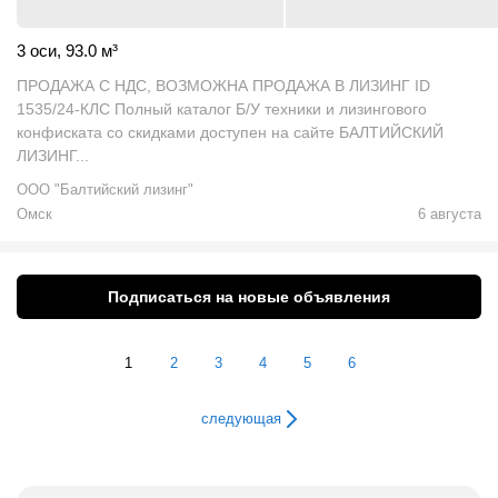
3 оси
,
93.0
м
³
ПРОДАЖА С НДС, ВОЗМОЖНА ПРОДАЖА В ЛИЗИНГ ID
1535/24-КЛС Полный каталог Б/У техники и лизингового
конфиската со скидками доступен на сайте БАЛТИЙСКИЙ
ЛИЗИНГ...
ООО "Балтийский лизинг"
Омск
6 августа
Подписаться на новые объявления
1
2
3
4
5
6
следующая