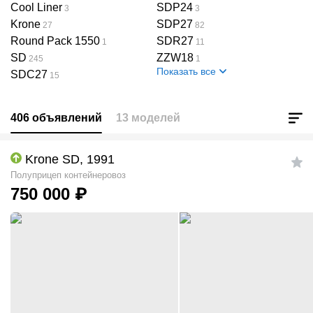
Cool Liner
SDP24
3
3
Krone
SDP27
27
82
Round Pack 1550
SDR27
1
11
SD
ZZW18
245
1
Показать все
SDC27
15
406 объявлений
13 моделей
Krone SD, 1991
Полуприцеп контейнеровоз
750 000
₽