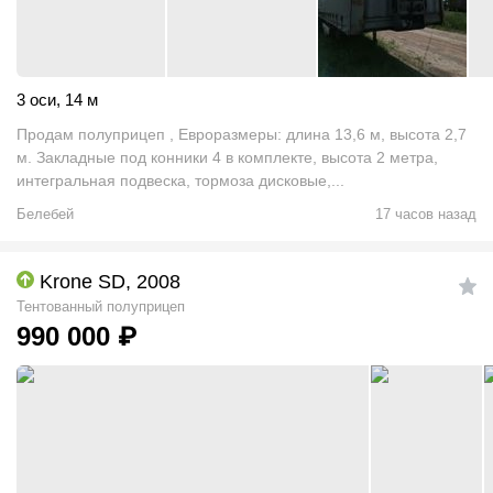
3 оси
,
14 м
Продам полуприцеп , Евроразмеры: длина 13,6 м, высота 2,7
м. Закладные под конники 4 в комплекте, высота 2 метра,
интегральная подвеска, тормоза дисковые,...
Белебей
17 часов назад
Krone SD, 2008
Тентованный полуприцеп
990 000
₽