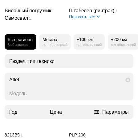
Вилочный погрузчик
Штабелер (ричтрак)
1
1
Показать все
Самосвал
1
Все регионы
Москва
+100 км
+200 км
3 объявления
нет объявлений
нет объявлений
нет объявлений
Раздел, тип техники
Atlet
Модель
Год
Цена
Параметры
8213B5
PLP 200
1