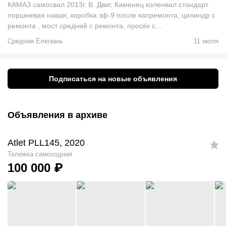
КАМАЗ самосвал 2013г. В. Двиг. Каменец коленвал стандарт
поршневая навая, коробка зф-9 после капремонта, цилиндр с
ремонта , мост средний с ремонта, просёк с...
Средняя Елюзань
11 июля
Подписаться на новые объявления
Объявления в архиве
Atlet PLL145, 2020
Тележка самоходная
100 000
₽