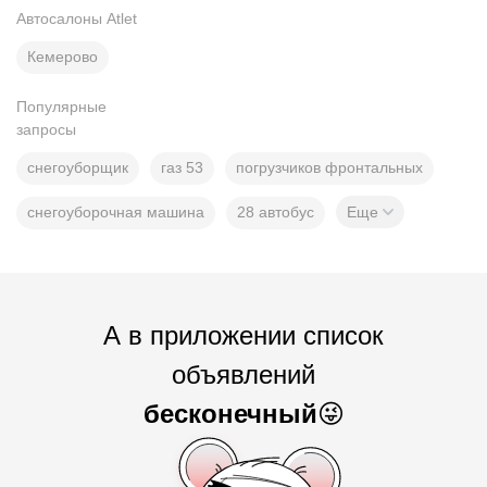
Автосалоны Atlet
Кемерово
Популярные
запросы
снегоуборщик
газ 53
погрузчиков фронтальных
снегоуборочная машина
28 автобус
Еще
А в приложении список
объявлений
бесконечный
😜