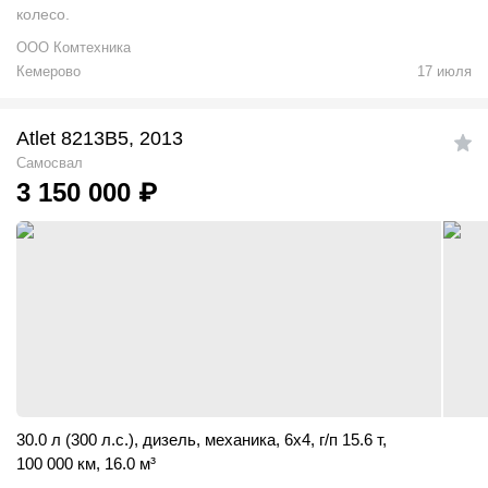
колесо.
OOO Комтехника
Кемерово
17 июля
Atlet 8213B5, 2013
Самосвал
3 150 000
₽
30.0 л (300 л.с.)
,
дизель
,
механика
,
6x4
,
г/п 15.6 т
,
100 000 км
,
16.0
м
³