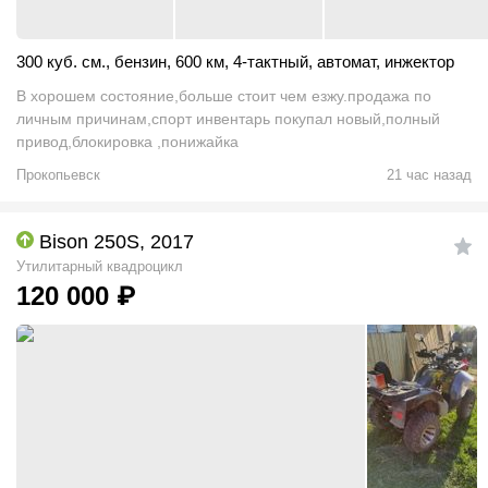
300 куб. см.
,
бензин
,
600 км
,
4-тактный
,
автомат
,
инжектор
В хорошем состояние,больше стоит чем езжу.продажа по
личным причинам,спорт инвентарь покупал новый,полный
привод,блокировка ,понижайка
Прокопьевск
21 час назад
Bison 250S, 2017
Утилитарный квадроцикл
120 000
₽