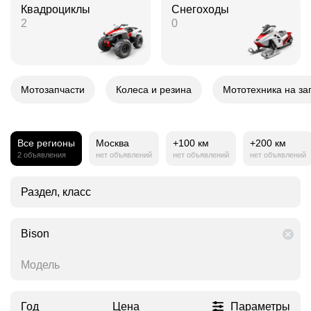
Квадроциклы
Снегоходы
2
0
Мотозапчасти
Колеса и резина
Мототехника на за
Все регионы
Москва
+100 км
+200 км
2 объявления
нет объявлений
нет объявлений
нет объявлений
Раздел, класс
Bison
Модель
Год
Цена
Параметры