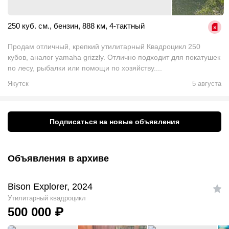
250 куб. см.
,
бензин
,
888 км
,
4-тактный
Продам отличный, крепкий утилитарный Квадроцикл 250
кубов, аналог yamaha grizzly. Отлично подходит для покатушек
по лесу, рыбалки или помощи по хозяйству....
Якутск
5 августа
Подписаться на новые объявления
Объявления в архиве
Bison Explorer, 2024
Утилитарный квадроцикл
500 000
₽