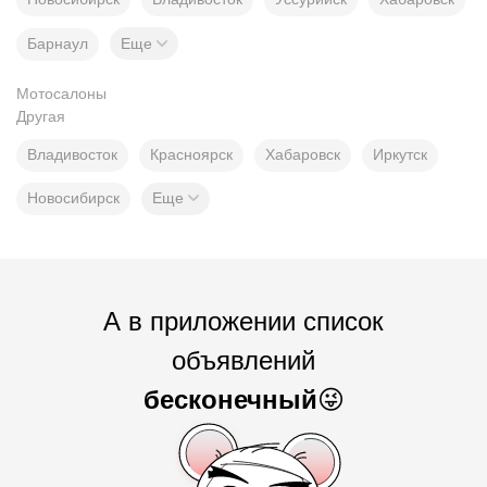
Барнаул
Еще
Мотосалоны
Другая
Владивосток
Красноярск
Хабаровск
Иркутск
Новосибирск
Еще
А в приложении список
объявлений
бесконечный
😜