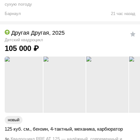
сухую погоду
Барнаул
21 час назад
Другая Другая, 2025
Детский квадроцикл
105 000
₽
новый
125 куб. см.
,
бензин
,
4-тактный
,
механика
,
карбюратор
🏍 Квадроцикл RRF AT 125 — надёжный, современный и