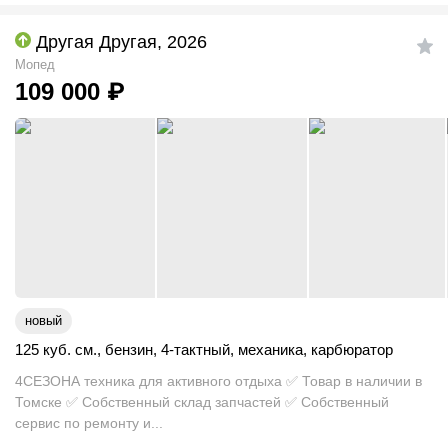
Другая Другая, 2026
Мопед
109 000
₽
новый
125 куб. см.
,
бензин
,
4-тактный
,
механика
,
карбюратор
4СЕЗОНА техника для активного отдыха ✅ Товар в наличии в
Томске ✅ Собственный склад запчастей ✅ Собственный
сервис по ремонту и...