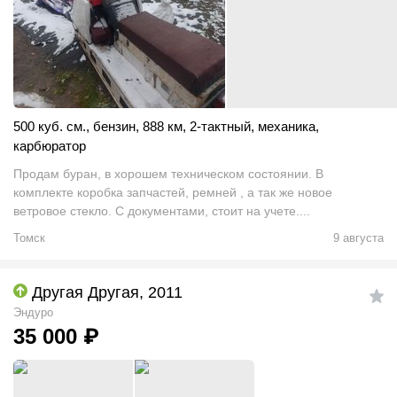
500 куб. см.
,
бензин
,
888 км
,
2-тактный
,
механика
,
карбюратор
Продам буран, в хорошем техническом состоянии. В
комплекте коробка запчастей, ремней , а так же новое
ветровое стекло. С документами, стоит на учете....
Томск
9 августа
Другая Другая, 2011
Эндуро
35 000
₽