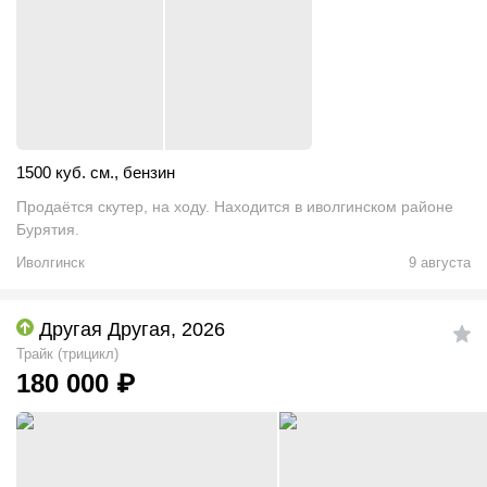
1500 куб. см.
,
бензин
Продаётся скутер, на ходу. Находится в иволгинском районе
Бурятия.
Иволгинск
9 августа
Другая Другая, 2026
Трайк (трицикл)
180 000
₽