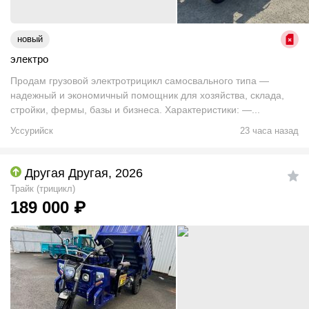
новый
электро
Продам грузовой электротрицикл самосвального типа —
надежный и экономичный помощник для хозяйства, склада,
стройки, фермы, базы и бизнеса. Характеристики: —...
Уссурийск
23 часа назад
Другая Другая, 2026
Трайк (трицикл)
189 000
₽