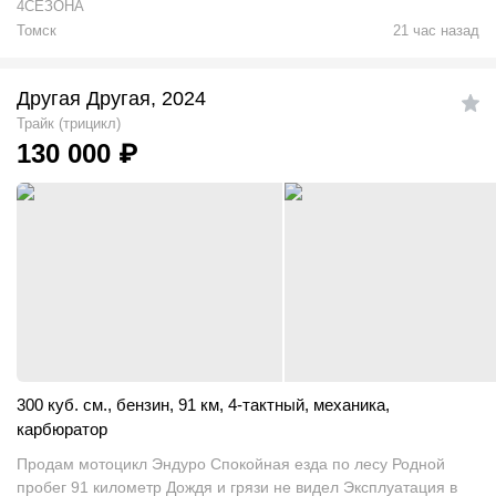
4СЕЗОНА
Томск
21 час назад
Другая Другая, 2024
Трайк (трицикл)
130 000
₽
300 куб. см.
,
бензин
,
91 км
,
4-тактный
,
механика
,
карбюратор
Продам мотоцикл Эндуро Спокойная езда по лесу Родной
пробег 91 километр Дождя и грязи не видел Эксплуатация в